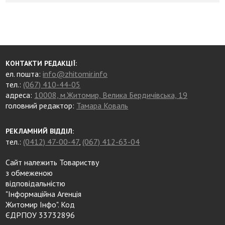
КОНТАКТИ РЕДАКЦІЇ:
ел. пошта:
info@zhitomir.info
тел.:
(067) 410-44-05
адреса:
10008, м.Житомир, Велика Бердичівська, 19
головний редактор:
Тамара Коваль
РЕКЛАМНИЙ ВІДДІЛ:
тел.:
(0412) 47-00-47
,
(067) 412-63-04
Сайт належить Товариству
з обмеженою
відповідальністю
"Інформаційна Агенція
Житомир Інфо". Код
ЄДРПОУ 33732896