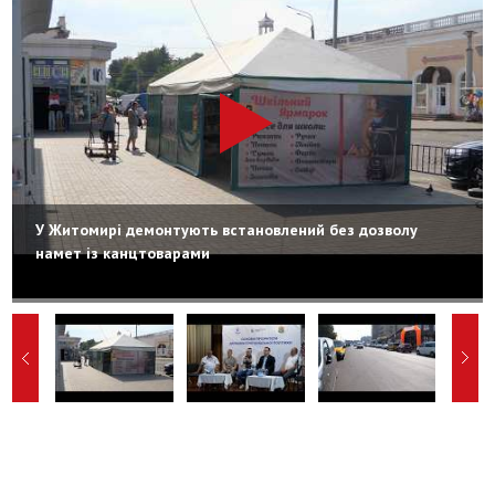
У Житомирі демонтують встановлений без дозволу
намет із канцтоварами