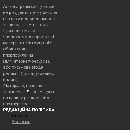
Адміністрація сайту може
не розділяти думку автора
і не несе відповідальності
за авторські матеріали.
При повному чи
частковому використанні
матеріалів Житомир.info
обов’язкове
гіперпосилання
(для інтернет-ресурсів),
або письмова згода
редакції (для друкованих
видань)
Матеріали, позначені
значками:
"Р"
- розміщують
на правах реклами або
партнерства
РЕДАКЦІЙНА ПОЛІТИКА
Погода
Житомир