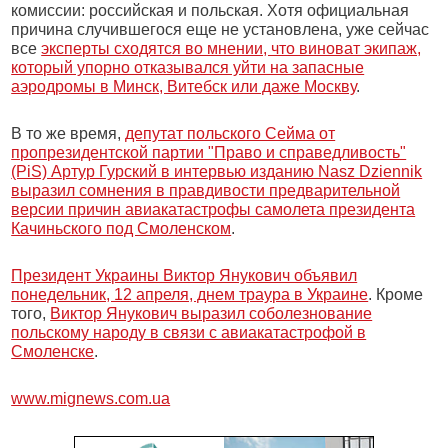
комиссии: российская и польская. Хотя официальная
причина случившегося еще не установлена, уже сейчас
все
эксперты сходятся во мнении, что виноват экипаж,
который упорно отказывался уйти на запасные
аэродромы в Минск, Витебск или даже Москву
.
В то же время,
депутат польского Сейма от
пропрезидентской партии "Право и справедливость"
(PiS) Артур Гурский в интервью изданию Nasz Dziennik
выразил сомнения в правдивости предварительной
версии причин авиакатастрофы самолета президента
Качиньского под Смоленском
.
Президент Украины Виктор Янукович объявил
понедельник, 12 апреля, днем траура в Украине
. Кроме
того,
Виктор Янукович выразил соболезнование
польскому народу в связи с авиакатастрофой в
Смоленске
.
www.mignews.com.ua