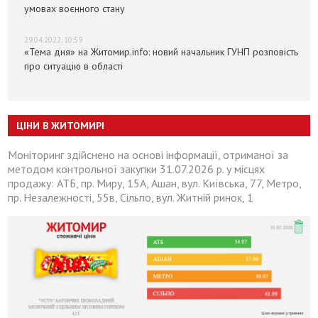
умовах воєнного стану
29.04.2022, 10:59
«Тема дня» на Житомир.info: новий начальник ГУНП розповість
про ситуацію в області
ЦІНИ В ЖИТОМИРІ
Моніторинг здійснено на основі інформації, отриманої за
методом контрольної закупки 31.07.2026 р. у місцях
продажу: АТБ, пр. Миру, 15А, Ашан, вул. Київська, 77, Метро,
пр. Незалежності, 55в, Сільпо, вул. Житній ринок, 1