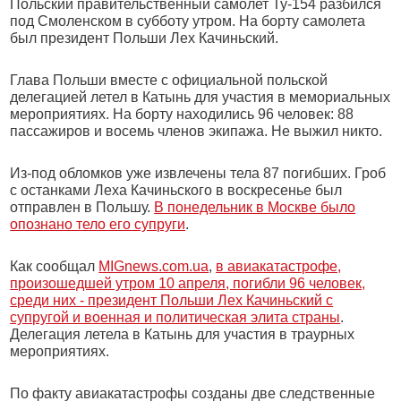
Польский правительственный самолет Ту-154 разбился
под Смоленском в субботу утром. На борту самолета
был президент Польши Лех Качиньский.
Глава Польши вместе с официальной польской
делегацией летел в Катынь для участия в мемориальных
мероприятиях. На борту находились 96 человек: 88
пассажиров и восемь членов экипажа. Не выжил никто.
Из-под обломков уже извлечены тела 87 погибших. Гроб
с останками Леха Качиньского в воскресенье был
отправлен в Польшу.
В понедельник в Москве было
опознано тело его супруги
.
Как сообщал
MIGnews.com.ua
,
в авиакатастрофе,
произошедшей утром 10 апреля, погибли 96 человек,
среди них - президент Польши Лех Качиньский с
супругой и военная и политическая элита страны
.
Делегация летела в Катынь для участия в траурных
мероприятиях.
По факту авиакатастрофы созданы две следственные