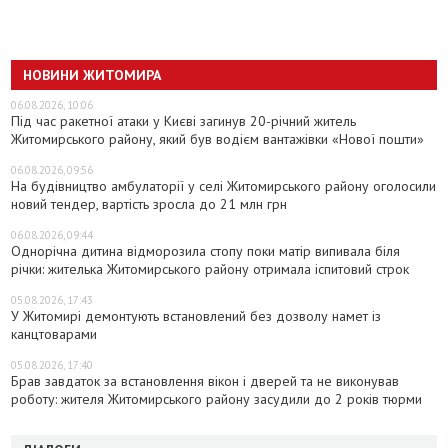
НОВИНИ ЖИТОМИРА
06.08.2026, 10:06
Під час ракетної атаки у Києві загинув 20-річний житель
Житомирського району, який був водієм вантажівки «Нової пошти»
06.08.2026, 09:56
На будівництво амбулаторії у селі Житомирського району оголосили
новий тендер, вартість зросла до 21 млн грн
06.08.2026, 09:44
Однорічна дитина відморозила стопу поки матір випивала біля
річки: жителька Житомирського району отримала іспитовий строк
05.08.2026, 17:43
У Житомирі демонтують встановлений без дозволу намет із
канцтоварами
05.08.2026, 17:40
Брав завдаток за встановлення вікон і дверей та не виконував
роботу: жителя Житомирського району засудили до 2 років тюрми