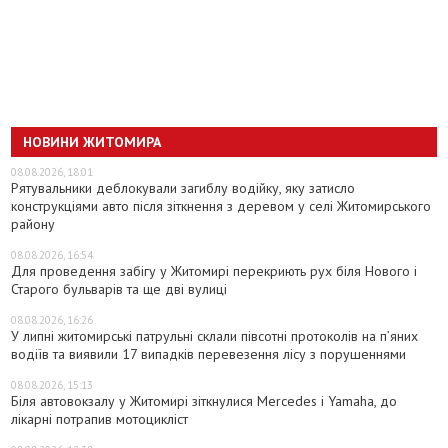
НОВИНИ ЖИТОМИРА
08.08.2026, 18:01
Рятувальники деблокували загиблу водійку, яку затисло
конструкціями авто після зіткнення з деревом у селі Житомирського
району
08.08.2026, 16:54
Для проведення забігу у Житомирі перекриють рух біля Нового і
Старого бульварів та ще дві вулиці
08.08.2026, 16:26
У липні житомирські патрульні склали півсотні протоколів на пʼяних
водіїв та виявили 17 випадків перевезення лісу з порушеннями
08.08.2026, 15:13
Біля автовокзалу у Житомирі зіткнулися Mercedes і Yamaha, до
лікарні потрапив мотоцикліст