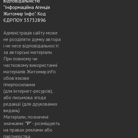
відповідальністю
"Інформаційна Агенція
Житомир Інфо". Код
ЄДРПОУ 33732896
Адміністрація сайту може
не розділяти думку автора
і не несе відповідальності
за авторські матеріали.
При повному чи
частковому використанні
матеріалів Житомир.info
обов’язкове
гіперпосилання
(для інтернет-ресурсів),
або письмова згода
редакції (для друкованих
видань)
Матеріали, позначені
значками:
"Р"
- розміщують
на правах реклами або
партнерства