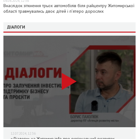
08.08.2026, 12:38
Внаслідок зіткнення трьох автомобілів біля райцентру Житомирської
області травмувались двоє дітей і пʼятеро дорослих
ДІАЛОГИ
12.07.2024, 12:36
«Діалоги» на Житомир.info про регіональний розвиток