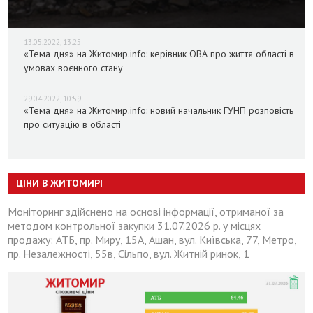
13.05.2022, 13:25
«Тема дня» на Житомир.info: керівник ОВА про життя області в
умовах воєнного стану
29.04.2022, 10:59
«Тема дня» на Житомир.info: новий начальник ГУНП розповість
про ситуацію в області
ЦІНИ В ЖИТОМИРІ
Моніторинг здійснено на основі інформації, отриманої за
методом контрольної закупки 31.07.2026 р. у місцях
продажу: АТБ, пр. Миру, 15А, Ашан, вул. Київська, 77, Метро,
пр. Незалежності, 55в, Сільпо, вул. Житній ринок, 1