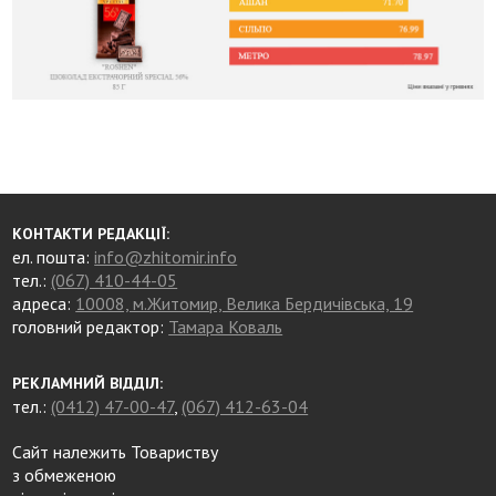
КОНТАКТИ РЕДАКЦІЇ:
ел. пошта:
info@zhitomir.info
тел.:
(067) 410-44-05
адреса:
10008, м.Житомир, Велика Бердичівська, 19
головний редактор:
Тамара Коваль
РЕКЛАМНИЙ ВІДДІЛ:
тел.:
(0412) 47-00-47
,
(067) 412-63-04
Сайт належить Товариству
з обмеженою