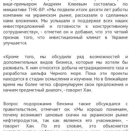
вице-премьером Андреем Клюевым состоялась по
инициативе ТНК-ВР
.
«
Мы подвели итоги десяти лет работы
компании на украинском рынке, рассказали о сделанных
нами вложениях. Мы услышали о поддержке всех наших
инвестпредложений и готовности к конструктивному
сотрудничеству
», - отметил он и добавил, что э
то четкий
признак того, что инвестиционный климат в Украине
улучшается.
«
Кроме того, мы обсудили ряд возможностей и
дополнительных видов бизнеса, которые мы хотели бы
развивать. К ним относятся добыча нетрадиционного газа и
разработка шельфа Черного моря. Пока эти проекты
находятся в стадии осмысления и изучения. Но в ближайшее
время мы более четко сформулируем свои предложения и
начнем предметный д
и
алог
», - говорит Хан.
Вопрос подорожания бензина также обсуждался с
правительством, отмечает он.
«
Мы хорошо понимаем,
почему возникают ценовые скачки на украинском рынке
нефтепродуктов, так как являемся его учасниками
», -
говорит Хан
.
По его словам, э
то объясняется