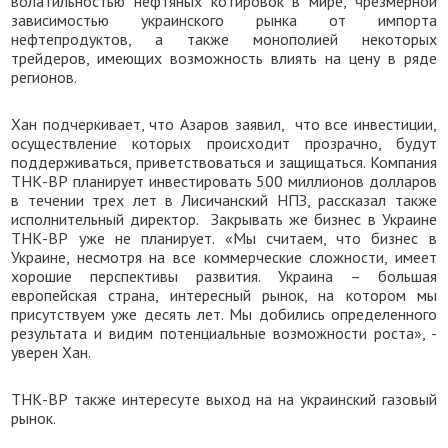
волатильностью нефтяных котировок в мире, чрезмерной
зависимостью украинского рынка от импорта
нефтепродуктов, а также монополией некоторых
трейдеров, имеющих возможность влиять на цену в ряде
регионов.
Хан подчеркивает, что
Азаров
заявил,
что все инвестиции,
осуществление которых происходит прозрачно, будут
поддерживаться, приветствоваться и защищаться.
Компания
ТНК-ВР
планирует инвестировать 500 миллионов долларов
в течении трех лет в
Лисичанский НПЗ
, рассказал также
исполнительный директор.
Закрывать же бизнес в Украине
ТНК-ВР уже не планирует. «
Мы считаем, что бизнес в
Украине, несмотря на все коммерческие сложности, имеет
хорошие перспективы развития. Украина – большая
европейская страна, интересный рынок, на котором мы
присутствуем уже десять лет. Мы добились определенного
результата и видим потенциальные возможности роста
», -
уверен Хан
.
ТНК-ВР также интересуте выход на
на украинский газовый
рынок.