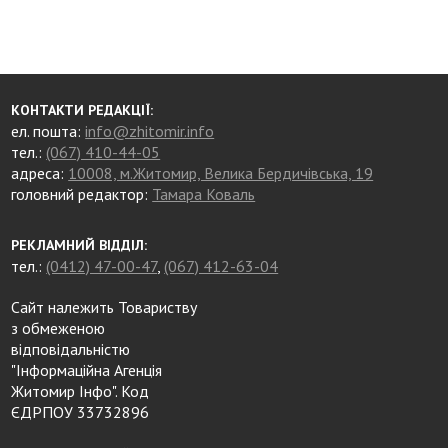
КОНТАКТИ РЕДАКЦІЇ:
ел. пошта:
info@zhitomir.info
тел.:
(067) 410-44-05
адреса:
10008, м.Житомир, Велика Бердичівська, 19
головний редактор:
Тамара Коваль
РЕКЛАМНИЙ ВІДДІЛ:
тел.:
(0412) 47-00-47
,
(067) 412-63-04
Сайт належить Товариству
з обмеженою
відповідальністю
"Інформаційна Агенція
Житомир Інфо". Код
ЄДРПОУ 33732896