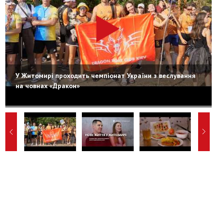
У Житомирі проходить чемпіонат України з веслування
на човнах «Дракон»