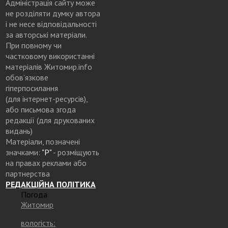
Адміністрація сайту може
не розділяти думку автора
і не несе відповідальності
за авторські матеріали.
При повному чи
частковому використанні
матеріалів Житомир.info
обов’язкове
гіперпосилання
(для інтернет-ресурсів),
або письмова згода
редакції (для друкованих
видань)
Матеріали, позначені
значками:
"Р"
- розміщують
на правах реклами або
партнерства
РЕДАКЦІЙНА ПОЛІТИКА
Погода
Житомир
вологість: