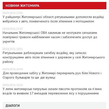
НОВИНИ ЖИТОМИРА
08.08.2026, 22:06
У райцентрі Житомирської області рятувальники допомогли водійці
вибратися з авто, понівеченого після зіткнення з мотоциклом
08.08.2026, 21:53
Начальник Житомирської ОВА закликав не нехтувати сигналами
повітряної тривоги найближчим часом і забезпечити доступ до
укриттів
08.08.2026, 18:01
Рятувальники деблокували загиблу водійку, яку затисло
конструкціями авто після зіткнення з деревом у селі Житомирського
району
08.08.2026, 16:54
Для проведення забігу у Житомирі перекриють рух біля Нового і
Старого бульварів та ще дві вулиці
08.08.2026, 16:26
У липні житомирські патрульні склали півсотні протоколів на пʼяних
водіїв та виявили 17 випадків перевезення лісу з порушеннями
ДІАЛОГИ