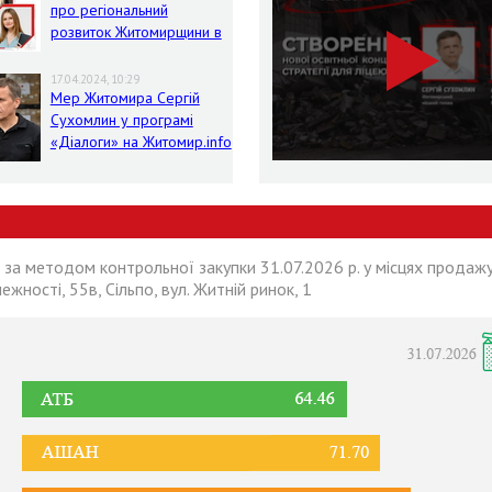
про регіональний
розвиток Житомирщини в
умовах воєнного стану
17.04.2024, 10:29
Мер Житомира Сергій
Сухомлин у програмі
«Діалоги» на Житомир.info
 за методом контрольної закупки 31.07.2026 р. у місцях продажу
лежності, 55в, Сільпо, вул. Житній ринок, 1