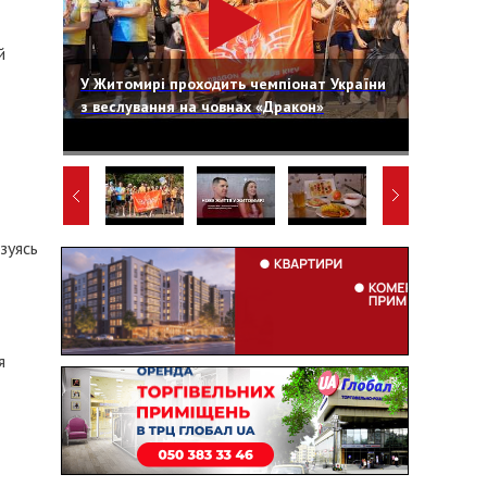
й
У Житомирі проходить чемпіонат України
з веслування на човнах «Дракон»
зуясь
я