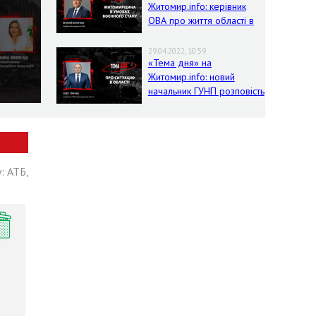
Житомир.info: керівник
ОВА про життя області в
умовах воєнного стану
29.04.2022, 10:59
«Тема дня» на
Житомир.info: новий
начальник ГУНП розповість
про ситуацію в області
: АТБ,