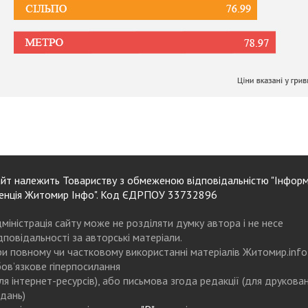
йт належить Товариству з обмеженою відповідальністю "Інформ
енція Житомир Інфо". Код ЄДРПОУ 33732896
міністрація сайту може не розділяти думку автора і не несе
дповідальності за авторські матеріали.
и повному чи частковому використанні матеріалів Житомир.info
ов’язкове гіперпосилання
ля інтернет-ресурсів), або письмова згода редакції (для друкова
дань)