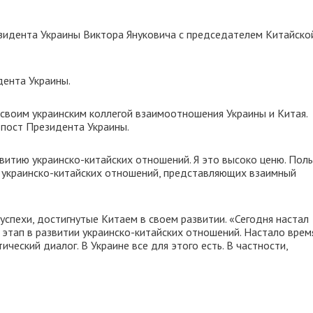
езидента Украины Виктора Януковича с председателем Китайско
дента Украины.
своим украинским коллегой взаимоотношения Украины и Китая.
 пост Президента Украины.
витию украинско-китайских отношений. Я это высоко ценю. Поль
м украинско-китайских отношений, представляющих взаимный
спехи, достигнутые Китаем в своем развитии. «Сегодня настал
й этап в развитии украинско-китайских отношений. Настало врем
еский диалог. В Украине все для этого есть. В частности,