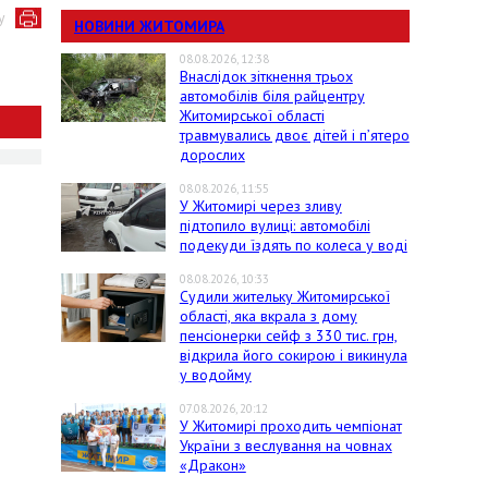
у
НОВИНИ ЖИТОМИРА
08.08.2026, 12:38
Внаслідок зіткнення трьох
автомобілів біля райцентру
Житомирської області
травмувались двоє дітей і пʼятеро
дорослих
08.08.2026, 11:55
У Житомирі через зливу
підтопило вулиці: автомобілі
подекуди їздять по колеса у воді
08.08.2026, 10:33
Судили жительку Житомирської
області, яка вкрала з дому
пенсіонерки сейф з 330 тис. грн,
відкрила його сокирою і викинула
у водойму
07.08.2026, 20:12
У Житомирі проходить чемпіонат
України з веслування на човнах
«Дракон»