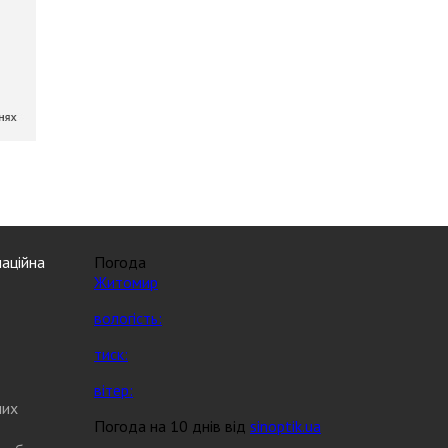
аційна
Погода
Житомир
вологість:
тиск:
вітер:
них
Погода на 10 днів від
sinoptik.ua