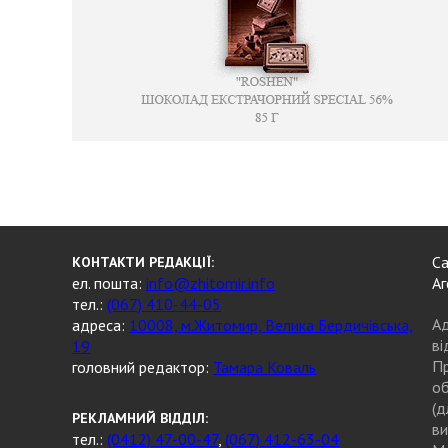
Са
КОНТАКТИ РЕДАКЦІЇ:
ел. пошта:
info@zhitomir.info
Аг
тел.:
(067) 410-44-05
Ад
адреса:
10008, м.Житомир, Велика Бердичівська,
ві
19
Пр
головний редактор:
Тамара Коваль
об
(д
РЕКЛАМНИЙ ВІДДІЛ:
ви
тел.:
(0412) 47-00-47
,
(067) 412-63-04