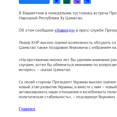
В Вашингтоне в понедельник состоялась встреча Пр
Народной Республики Ху Цзиньтао.
Об этом сообщили
«Главреду»
в пресс-службе Прези
Лидер КНР высоко оценил возможность обсудить со 
Цзиньтао также поздравил Януковича с избранием на
«На протяжении многих лет Вы уделяли внимание раз
случаем, хотел бы обменяться мнениями по вопроса
интерес», – сказал Цзиньтао.
Со своей стороны Президент Украины высоко оценил у
новый этап развития Украины, и вместе с ним – новы
активизировать наши отношения и возобновить политич
политическая стабильность», – подчеркнул Янукович.
Главред