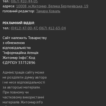
тел.:
(067) 410-44-05
адреса:
10008, м.Житомир, Велика Бердичівська, 19
головний редактор:
Тамара Коваль
РЕКЛАМНИЙ ВІДДІЛ:
тел.:
(0412) 47-00-47
,
(067) 412-63-04
Сайт належить Товариству
з обмеженою
відповідальністю
"Інформаційна Агенція
Житомир Інфо". Код
ЄДРПОУ 33732896
Адміністрація сайту може
не розділяти думку автора
і не несе відповідальності
за авторські матеріали.
При повному чи
частковому використанні
матеріалів Житомир.info