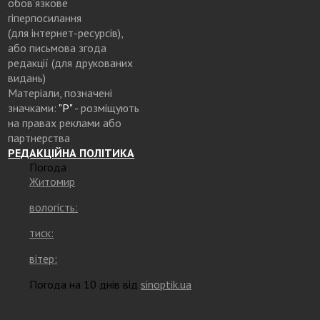
обов’язкове
гіперпосилання
(для інтернет-ресурсів),
або письмова згода
редакції (для друкованих
видань)
Матеріали, позначені
значками:
"Р"
- розміщують
на правах реклами або
партнерства
РЕДАКЦІЙНА ПОЛІТИКА
Погода
Житомир
вологість:
тиск:
вітер:
Погода на 10 днів від
sinoptik.ua