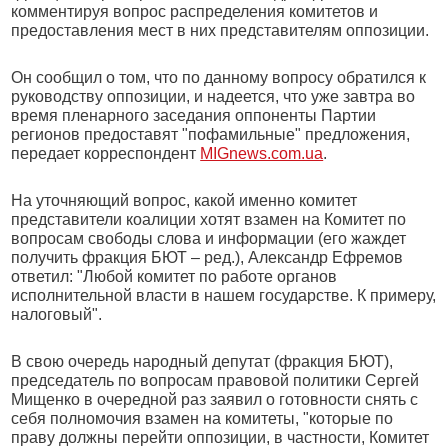
комментируя вопрос распределения комитетов и
предоставления мест в них представителям оппозиции.
Он сообщил о том, что по данному вопросу обратился к
руководству оппозиции, и надеется, что уже завтра во
время пленарного заседания оппоненты Партии
регионов предоставят "пофамильные" предложения,
передает корреспондент
MIGnews.com.ua
.
На уточняющий вопрос, какой именно комитет
представители коалиции хотят взамен на Комитет по
вопросам свободы слова и информации (его жаждет
получить фракция БЮТ – ред.), Александр Ефремов
ответил: "Любой комитет по работе органов
исполнительной власти в нашем государстве. К примеру,
налоговый".
В свою очередь народный депутат (фракция БЮТ),
председатель по вопросам правовой политики Сергей
Мищенко в очередной раз заявил о готовности снять с
себя полномочия взамен на комитеты, "которые по
праву должны перейти оппозиции, в частности, Комитет