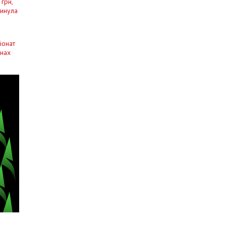
 грн,
кинула
іонат
внах