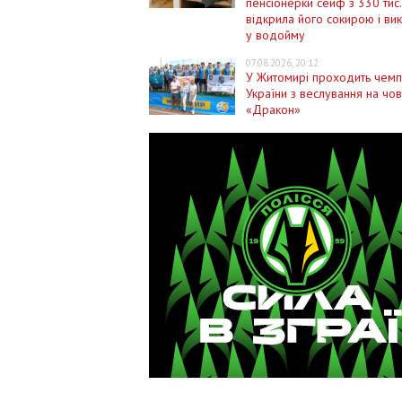
пенсіонерки сейф з 330 тис.
відкрила його сокирою і ви
у водойму
07.08.2026, 20:12
У Житомирі проходить чемп
України з веслування на чо
«Дракон»