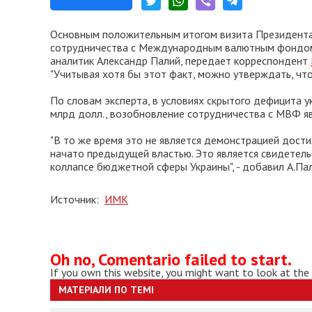
Основным положительным итогом визита Президента
сотрудничества с Международным валютным фондом.
аналитик Александр Палий, передает корреспондент
"Учитывая хотя бы этот факт, можно утверждать, что
По словам эксперта, в условиях скрытого дефицита 
млрд долл., возобновление сотрудничества с МВФ я
"В то же время это не является демонстрацией дост
начато предыдущей властью. Это является свидетель
коллапсе бюджетной сферы Украины", - добавил А.Пал
Источник:
ИМК
Oh no, Comentario failed to start.
If you own this website, you might want to look at the
МАТЕРІАЛИ ПО ТЕМІ