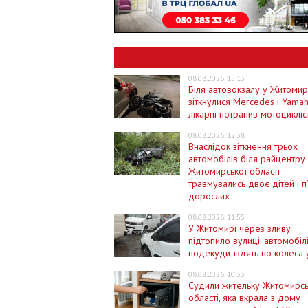
НОВИНИ ЖИТОМИРА
08.08.2026, 15:13
Біля автовокзалу у Житомир
зіткнулися Mercedes і Yamah
лікарні потрапив мотоцикліс
08.08.2026, 12:38
Внаслідок зіткнення трьох
автомобілів біля райцентру
Житомирської області
травмувались двоє дітей і п
дорослих
08.08.2026, 11:55
У Житомирі через зливу
підтопило вулиці: автомобіл
подекуди їздять по колеса 
08.08.2026, 10:33
Судили жительку Житомирсь
області, яка вкрала з дому