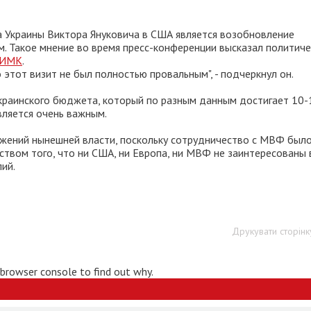
 Украины Виктора Януковича в США является возобновление
 Такое мнение во время пресс-конференции высказал политиче
ИМК
.
 этот визит не был полностью провальным", - подчеркнул он.
украинского бюджета, который по разным данным достигает 10-
вляется очень важным.
ижений нынешней власти, поскольку сотрудничество с МВФ был
ством того, что ни США, ни Европа, ни МВФ не заинтересованы 
ий.
Друкувати сторінк
 browser console to find out why.