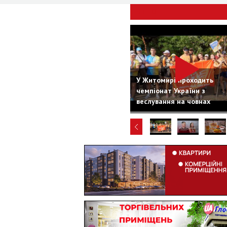
ВІДЕО
У Житомирі проходить
чемпіонат України з
веслування на човнах
«Дракон»