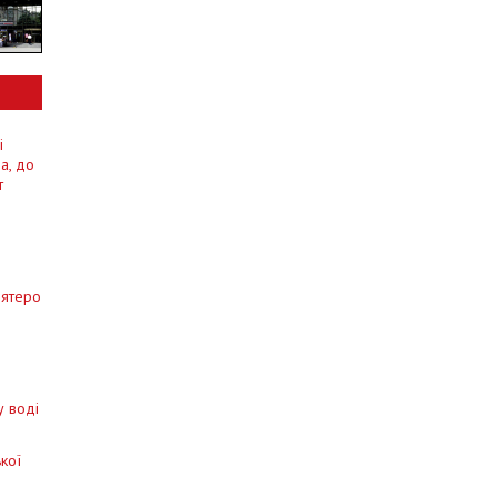
і
a, до
т
ʼятеро
і
у воді
кої