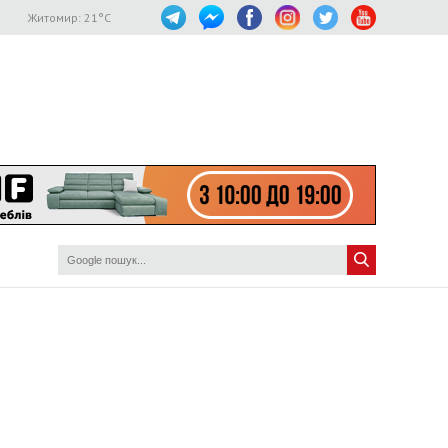
Житомир:
21
°C