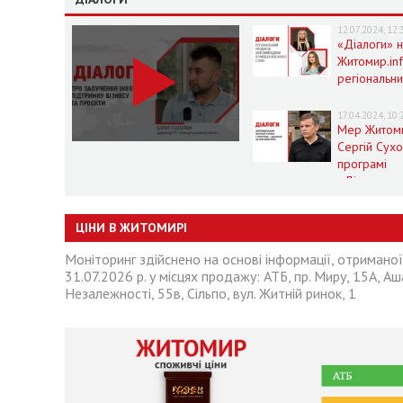
12.07.2024, 12:
«Діалоги» 
Житомир.in
регіональн
розвиток
Житомирщи
17.04.2024, 10:
умовах воє
Мер Житом
стану
Сергій Сух
програмі
«Діалоги» 
Житомир.in
ЦІНИ В ЖИТОМИРІ
Моніторинг здійснено на основі інформації, отримано
31.07.2026 р. у місцях продажу: АТБ, пр. Миру, 15А, Аша
Незалежності, 55в, Сільпо, вул. Житній ринок, 1