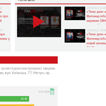
36
13.05.2022, 13:2
на
«Тема дня» 
fo про
Житомир.info
ий
керівник ОВА
життя області
ни в
умовах воєн
29
29.04.2022, 10:5
нного
ира
стану
«Тема дня» 
омлин у
Житомир.info
новий началь
на
ГУНП розпові
fo
про ситуацію
області
ї за методом контрольної закупки
н, вул. Київська, 77, Метро, пр.