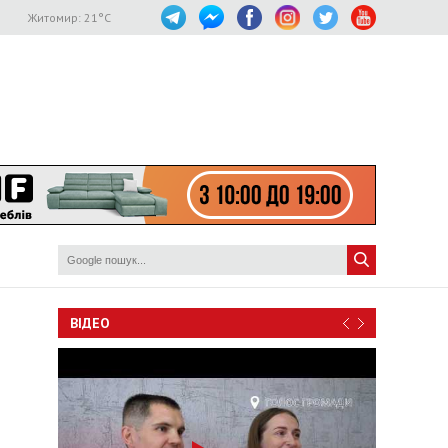
Житомир:
21
°C
ВІДЕО