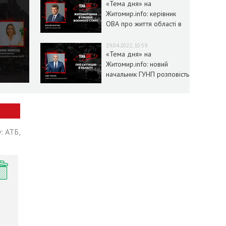
«Тема дня» на
Житомир.info: керівник
ОВА про життя області в
умовах воєнного стану
29.04.2022, 10:59
«Тема дня» на
Житомир.info: новий
начальник ГУНП розповість
про ситуацію в області
: АТБ,