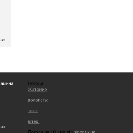
аційна
Погода
Житомир
вологість:
тиск:
вітер:
них
Погода на 10 днів від
sinoptik.ua