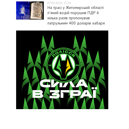
07.08.2026, 15:24
На трасі у Житомирській області
п’яний водій порушив ПДР й
кілька разів пропонував
патрульним 400 доларів хабаря