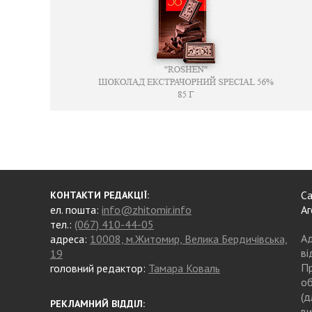
Са
КОНТАКТИ РЕДАКЦІЇ:
ел. пошта:
info@zhitomir.info
Аг
тел.:
(067) 410-44-05
Ад
адреса:
10008, м.Житомир, Велика Бердичівська,
ві
19
Пр
головний редактор:
Тамара Коваль
об
(д
РЕКЛАМНИЙ ВІДДІЛ:
ви