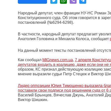
Народный депутат, член фракции НУ-НС Роман Зв
Конституционного суда. Об этом говорится в зар
постановлений (№6294-6298).
В частности, народный депутат предлагает уволи
Анатолия Головина и Михаила Колоса, сообщает
На данный момент тексты постановлений отсутст
Как сообщал
MIGnews.com.ua
,
7 апреля Конститу
депутатов входить в коалицию, даже если они н
образом, КС признал действующую коалицию закон
мнение выразили судьи Петр Стецюк и Виктор Ши
Лидер оппозиции Юлия Тимошенко выразила благо
поставили свои подписи под решением суда от 6 
Василий Брынцев, Вячеслав Джунь, Анатолий Дид
Виктор Шишкин.