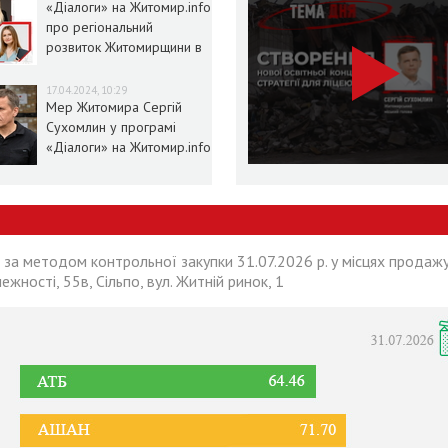
«Діалоги» на Житомир.info
про регіональний
розвиток Житомирщини в
умовах воєнного стану
17.04.2024, 10:29
Мер Житомира Сергій
Сухомлин у програмі
«Діалоги» на Житомир.info
 за методом контрольної закупки 31.07.2026 р. у місцях продажу
лежності, 55в, Сільпо, вул. Житній ринок, 1