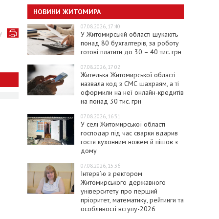
НОВИНИ ЖИТОМИРА
07.08.2026, 17:40
у
У Житомирській області шукають
понад 80 бухгалтерів, за роботу
готові платити до 30 – 40 тис. грн
07.08.2026, 17:02
Жителька Житомирської області
назвала код з СМС шахраям, а ті
оформили на неї онлайн-кредитів
на понад 30 тис. грн
07.08.2026, 16:31
У селі Житомирської області
господар під час сварки вдарив
гостя кухонним ножем й пішов з
дому
07.08.2026, 15:36
Інтерв’ю з ректором
Житомирського державного
університету про перший
пріоритет, математику, рейтинги та
особливості вступу-2026