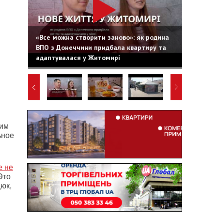
«Все можна створити заново»: як родина
ВПО з Донеччини придбала квартиру та
адаптувалася у Житомирі
ким
ьное
е не
 Это
юк,