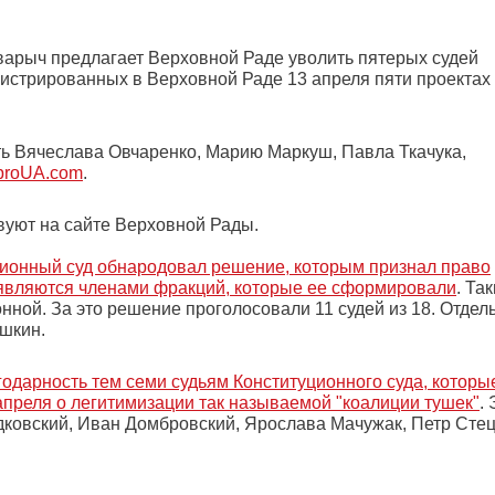
арыч предлагает Верховной Раде уволить пятерых судей
егистрированных в Верховной Раде 13 апреля пяти проектах
ть Вячеслава Овчаренко, Марию Маркуш, Павла Ткачука,
proUA.com
.
вуют на сайте Верховной Рады.
ционный суд обнародовал решение, которым признал право
е являются членами фракций, которые ее сформировали
. Та
ной. За это решение проголосовали 11 судей из 18. Отдел
шкин.
дарность тем семи судьям Конституционного суда, которы
апреля о легитимизации так называемой "коалиции тушек"
.
ковский, Иван Домбровский, Ярослава Мачужак, Петр Стец