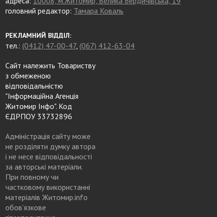
адреса:
10008, м.Житомир, Велика Бердичівська, 19
головний редактор:
Тамара Коваль
РЕКЛАМНИЙ ВІДДІЛ:
тел.:
(0412) 47-00-47
,
(067) 412-63-04
Сайт належить Товариству
з обмеженою
відповідальністю
"Інформаційна Агенція
Житомир Інфо". Код
ЄДРПОУ 33732896
Адміністрація сайту може
не розділяти думку автора
і не несе відповідальності
за авторські матеріали.
При повному чи
частковому використанні
матеріалів Житомир.info
обов’язкове