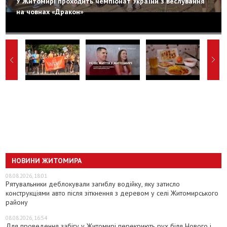
У Житомирі проходить чемпіонат України з веслування
на човнах «Дракон»
НОВИНИ ЖИТОМИРА
08.08.2026, 18:01
Рятувальники деблокували загиблу водійку, яку затисло
конструкціями авто після зіткнення з деревом у селі Житомирського
району
08.08.2026, 16:54
Для проведення забігу у Житомирі перекриють рух біля Нового і