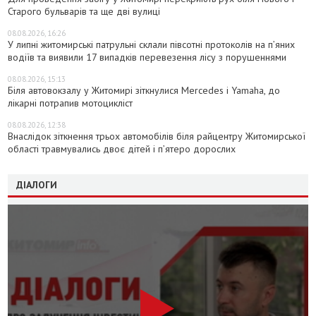
Старого бульварів та ще дві вулиці
08.08.2026, 16:26
У липні житомирські патрульні склали півсотні протоколів на пʼяних
водіїв та виявили 17 випадків перевезення лісу з порушеннями
08.08.2026, 15:13
Біля автовокзалу у Житомирі зіткнулися Mercedes і Yamaha, до
лікарні потрапив мотоцикліст
08.08.2026, 12:38
Внаслідок зіткнення трьох автомобілів біля райцентру Житомирської
області травмувались двоє дітей і пʼятеро дорослих
ДІАЛОГИ