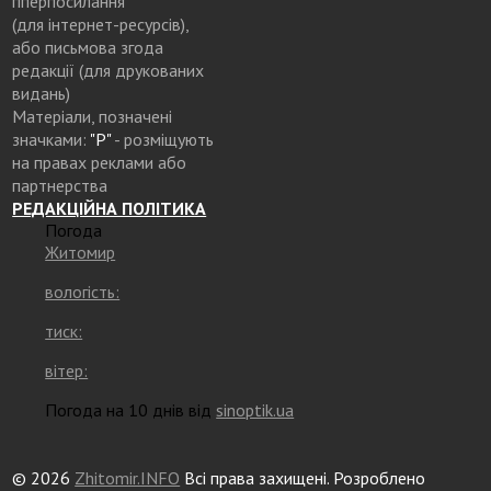
гіперпосилання
(для інтернет-ресурсів),
або письмова згода
редакції (для друкованих
видань)
Матеріали, позначені
значками:
"Р"
- розміщують
на правах реклами або
партнерства
РЕДАКЦІЙНА ПОЛІТИКА
Погода
Житомир
вологість:
тиск:
вітер:
Погода на 10 днів від
sinoptik.ua
© 2026
Zhitomir.INFO
Всі права захищені. Розроблено