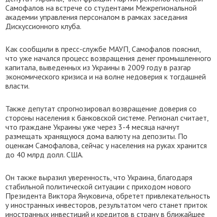
Самофалов на встрече со студентами Межрегиональной
академии управления персоналом в рамках заседания
Дискуссионного клуба.
Как сообщили в пресс-службе МАУП, Самофалов пояснил,
что уже начался процесс возвращения денег промышленного
капитала, выведенных из Украины в 2009 году в разгар
экономического кризиса и на волне недоверия к тогдашней
власти.
Также депутат спрогнозировал возвращение доверия со
стороны населения к банковской системе. Регионал считает,
что граждане Украины уже через 3-4 месяца начнут
размещать хранящуюся дома валюту на депозиты. По
оценкам Самофалова, сейчас у населения на руках хранится
до 40 млрд долл. США.
Он также выразил уверенность, что Украина, благодаря
стабильной политической ситуации с приходом нового
Президента Виктора Януковича, обретет привлекательность
у иностранных инвесторов, результатом чего станет приток
иностранных инвестиций и кредитов в страну в ближайшее