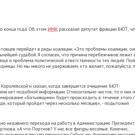
о конца года. Об этом
ИМК
рассказал депутат фракции БЮТ, чл
ютовцев перейдет в ряды коалиции. «Это проблемы коалиции, он
ьнейшей судьбой. Я согласен, что причина перебежчиков лежит 
 еще и проблема политической ответственности тех людей. Пол
димцы. Но мы никого не удерживаем, кто желает, пожалуйста, 
 Королевской и сказал, когда завершится очищение БЮТ:
еня нет подобной информации. Относительно чисток, то о них 
рмирование «Батьківщини» будет происходить в течение этого г
зде, который пройдет через несколько месяцев», - подытожил
но недавнего перехода на работу в Администрацию Президент
тнова. «А что Портнов? У нас все фигуры весомые. Конечно,
ого значения всем тем переходам. Сейчас мы формируем мощную