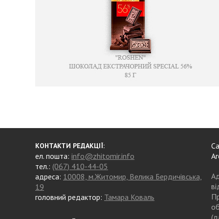
Са
КОНТАКТИ РЕДАКЦІЇ:
ел. пошта:
info@zhitomir.info
Аг
тел.:
(067) 410-44-05
Ад
адреса:
10008, м.Житомир, Велика Бердичівська,
ві
19
Пр
головний редактор:
Тамара Коваль
об
(д