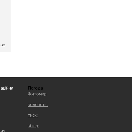
аційна
Погода
Житомир
вологість:
тиск:
вітер:
них