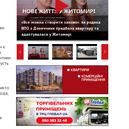
«Все можна створити заново»: як родина
ен
ВПО з Донеччини придбала квартиру та
адаптувалася у Житомирі
и к
в
итики
пусть
никто
ода,
а