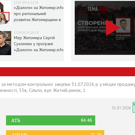
12.07.2024, 12:36
«Діалоги» на Житомир.info
про регіональний
розвиток Житомирщини в
умовах воєнного стану
17.04.2024, 10:29
Мер Житомира Сергій
Сухомлин у програмі
«Діалоги» на Житомир.info
 за методом контрольної закупки 31.07.2026 р. у місцях продажу
лежності, 55в, Сільпо, вул. Житній ринок, 1