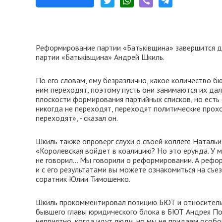
Реформирование партии «Батьківщина» завершится д
партии «Батьківщина» Андрей Шкиль.
По его словам, ему безразлично, какое количество б
ним переходят, поэтому пусть они занимаются их дал
плоскости формирования партийных списков, но есть
никогда не переходят, переходят политические прохо
переходят», - сказал он.
Шкиль также опроверг слухи о своей коллеге Натальи
«Королевская войдет в коалицию? Но это ерунда. У м
не говорил... Мы говорили о реформировании. А рефо
и с его результатами вы можете ознакомиться на съе
соратник Юлии Тимошенко.
Шкиль прокомментировал позицию БЮТ и относитель
бывшего главы юридического блока в БЮТ Андрея Пор
неприятно, когда идут люди, но мы не придаем особ