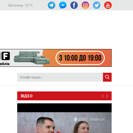
Житомир:
32
°C
ВІДЕО