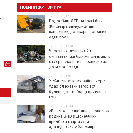
НОВИНИ ЖИТОМИРА
 -
07.08.2026, 12:29
Подробиці ДТП на трасі біля
Житомира: зіткнулися дві
вантажівки, до лікарні потрапив
один водій
07.08.2026, 12:20
Через виявлені стихійні
сміттєзвалища біля житомирських
кар’єрів екологи направили лист
у
до міської ради
07.08.2026, 12:06
У Житомирському районі через
удар блискавки загорівся
будинок, вогнеборці врятували
кота
07.08.2026, 11:44
«Все можна створити заново»: як
родина ВПО з Донеччини
придбала квартиру та
адаптувалася у Житомирі