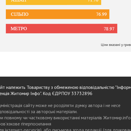
йт належить Товариству з обмеженою відповідальністю "Інформ
енція Житомир Інфо". Код ЄДРПОУ 33732896
міністрація сайту може не розділяти думку автора і не несе
дповідальності за авторські матеріали.
и повному чи частковому використанні матеріалів Житомир.info
ов’язкове гіперпосилання
ля інтернет-ресурсів), або письмова згода редакції (для друкова