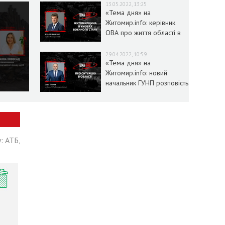
13.05.2022, 13:25
«Тема дня» на
Житомир.info: керівник
ОВА про життя області в
умовах воєнного стану
29.04.2022, 10:59
«Тема дня» на
Житомир.info: новий
начальник ГУНП розповість
про ситуацію в області
: АТБ,