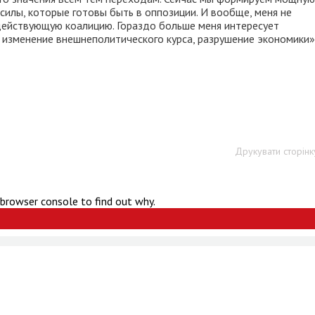
силы, которые готовы быть в оппозиции. И вообще, меня не
 действующую коалицию. Гораздо больше меня интересует
 изменение внешнеполитического курса, разрушение экономики»,
Друкувати сторінк
 browser console to find out why.