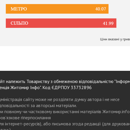
йт належить Товариству з обмеженою відповідальністю "Інформ
енція Житомир Інфо". Код ЄДРПОУ 33732896
міністрація сайту може не розділяти думку автора і не несе
дповідальності за авторські матеріали.
и повному чи частковому використанні матеріалів Житомир.info
ов’язкове гіперпосилання
ля інтернет-ресурсів), або письмова згода редакції (для друкова
дань)