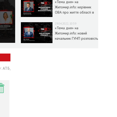
«Тема дня» на
Житомир.info: керівник
ОВА про життя області в
умовах воєнного стану
29.04.2022, 10:59
«Тема дня» на
Житомир.info: новий
начальник ГУНП розповість
про ситуацію в області
: АТБ,