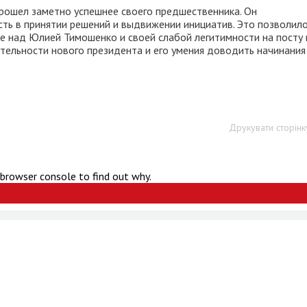
рошел заметно успешнее своего предшественника. Он
ть в принятии решений и выдвижении инициатив. Это позволил
де над Юлией Тимошенко и своей слабой легитимности на посту 
ательности нового президента и его умения доводить начинания
Друкувати сторінк
 browser console to find out why.