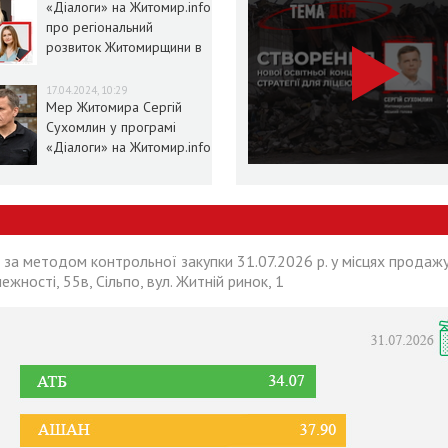
«Діалоги» на Житомир.info
про регіональний
розвиток Житомирщини в
умовах воєнного стану
17.04.2024, 10:29
Мер Житомира Сергій
Сухомлин у програмі
«Діалоги» на Житомир.info
 за методом контрольної закупки 31.07.2026 р. у місцях продажу
лежності, 55в, Сільпо, вул. Житній ринок, 1