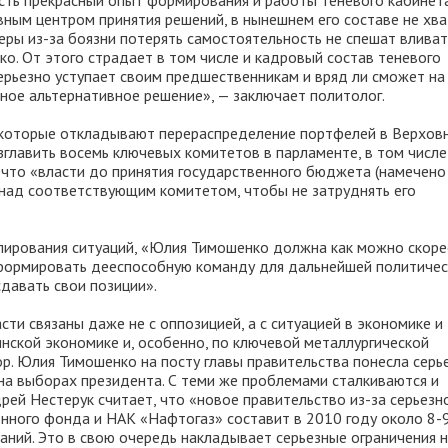
сть прекрасный опыт формирования и работы теневого кабинет
вным центром принятия решений, в нынешнем его составе не хв
еры из-за боязни потерять самостоятельность не спешат вливат
. От этого страдает в том числе и кадровый состав теневого
ерьезно уступает своим предшественникам и вряд ли сможет на
ное альтернативное решение», — заключает политолог.
, которые откладывают перераспределение портфелей в Верхов
зглавить восемь ключевых комитетов в парламенте, в том числе
что «власти до принятия государственного бюджета (намечено
ь над соответствующим комитетом, чтобы не затруднять его
лирования ситуаций, «Юлия Тимошенко должна как можно скоре
сформировать дееспособную команду для дальнейшей политиче
давать свои позиции».
ти связаны даже не с оппозицией, а с ситуацией в экономике и
инской экономике и, особенно, по ключевой металлургической
ор. Юлия Тимошенко на посту главы правительства понесла серь
 на выборах президента. С теми же проблемами сталкиваются и
дрей Нестерук считает, что «новое правительство из-за серьезн
нного фонда и НАК «Нафтогаз» составит в 2010 году около 8-
ний. Это в свою очередь накладывает серьезные ограничения 