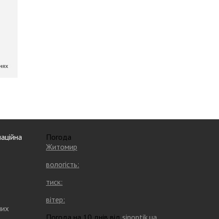
аційна
Погода
Житомир
вологість:
тиск:
вітер:
них
Погода на 10 днів від
sinoptik.ua