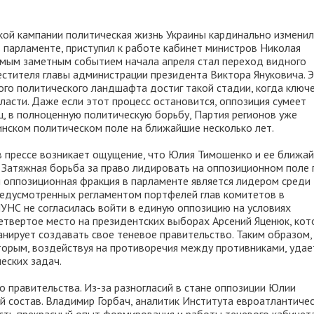
кой кампании политическая жизнь Украины кардинально изменил
парламенте, приступил к работе кабинет министров Николая
амым заметным событием начала апреля стал переход видного
стителя главы администрации президента Виктора Януковича. 
ого политического ландшафта достиг такой стадии, когда ключ
ласти. Даже если этот процесс остановится, оппозиция сумеет
ц, в полноценную политическую борьбу, Партия регионов уже
инском политическом поле на ближайшие несколько лет.
 в прессе возникает ощущение, что Юлия Тимошенко и ее ближа
. Затяжная борьба за право лидировать на оппозиционном поле 
я оппозиционная фракция в парламенте является лидером среди
редусмотренных регламентом портфелей глав комитетов в
УНС не согласилась войти в единую оппозицию на условиях
четвертое место на президентских выборах Арсений Яценюк, ко
анирует создавать свое теневое правительство. Таким образом,
оторым, воздействуя на противоречия между противниками, удае
еских задач.
о правительства. Из-за разногласий в стане оппозиции Юлии
 состав. Владимир Горбач, аналитик Института евроатлантиче