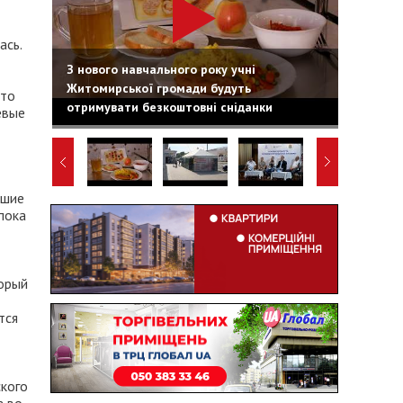
ась.
З нового навчального року учні
Житомирської громади будуть
Это
отримувати безкоштовні сніданки
евые
йшие
пока
торый
тся
ского