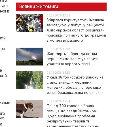
а во
атает
НОВИНИ ЖИТОМИРА
ься в
06.08.2026, 17:28
Збирався користуватись іменною
лампадкою у побуті: у райцентрі
Житомирської області розшукали
чоловіка, причетного до крадіжки
ной
з могили військового
 на
06.08.2026, 16:48
Житомирська бригада посіла
перше місце за результатами
ураження ворога у липні
е
06.08.2026, 16:15
ской
У селі Житомирського району на
ставку знайшли мертвими
молодих лебедів: попередньо
ознак браконьєрства не виявили
06.08.2026, 15:54
езные
Понад 300 голосів зібрала
петиція до влади Житомира
ого
щодо вирішення проблеми
9%,
безпритульних тварин та
на
забезпечення безпеки людей