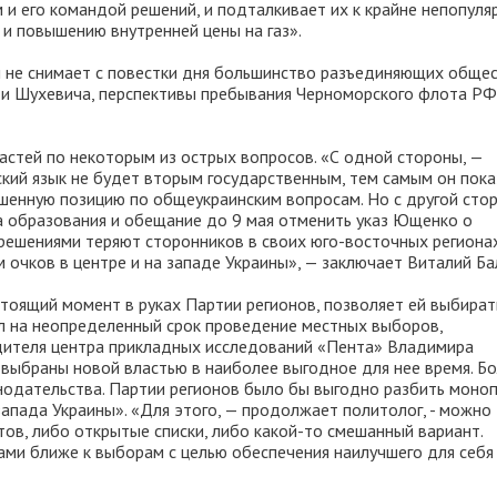
и его командой решений, и подталкивает их к крайне непопул
 и повышению внутренней цены на газ».
и не снимает с повестки дня большинство разъединяющих обще
ры и Шухевича, перспективы пребывания Черноморского флота РФ
астей по некоторым из острых вопросов. «С одной стороны, —
сский язык не будет вторым государственным, тем самым он пока
шенную позицию по общеукраинским вопросам. Но с другой сто
а образования и обещание до 9 мая отменить указ Ющенко о
 решениями теряют сторонников в своих юго-восточных регионах
очков в центре и на западе Украины», — заключает Виталий Ба
стоящий момент в руках Партии регионов, позволяет ей выбират
ил на неопределенный срок проведение местных выборов,
одителя центра прикладных исследований «Пента» Владимира
выбраны новой властью в наиболее выгодное для нее время. Б
онодательства. Партии регионов было бы выгодно разбить моно
апада Украины». «Для этого, — продолжает политолог, - можно
ов, либо открытые списки, либо какой-то смешанный вариант.
ми ближе к выборам с целью обеспечения наилучшего для себя