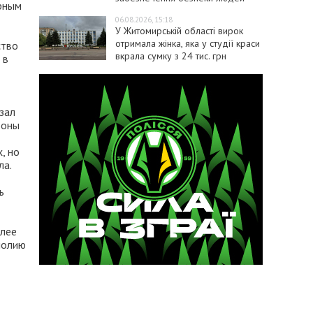
ярным
06.08.2026, 15:18
У Житомирській області вирок
отримала жінка, яка у студії краси
ство
вкрала сумку з 24 тис. грн
 в
зал
роны
, но
ла.
ь
олее
полию