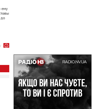
о ему
главы
 до
у