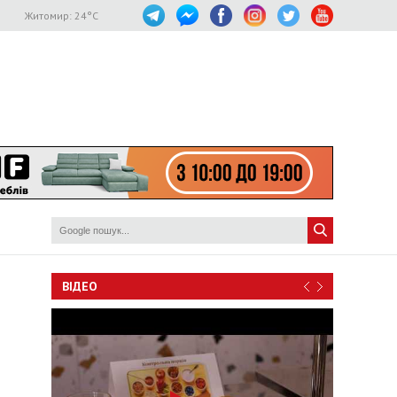
Житомир:
24
°C
ВІДЕО