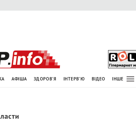
КА
АФІША
ЗДОРОВ'Я
ІНТЕРВ'Ю
ВІДЕО
ІНШЕ
власти