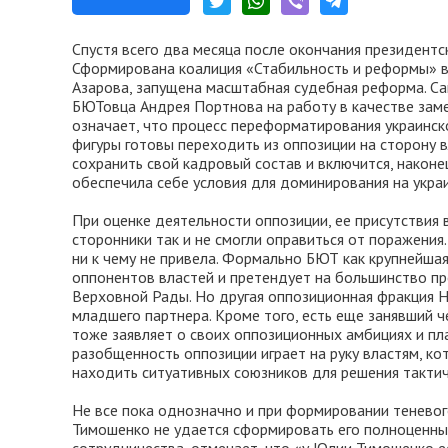
Спустя всего два месяца после окончания президентс
Сформирована коалиция «Стабильность и реформы» в 
Азарова, запущена масштабная судебная реформа. С
БЮТовца Андрея Портнова на работу в качестве заме
означает, что процесс переформатирования украинск
фигуры готовы переходить из оппозиции на сторону в
сохранить свой кадровый состав и включится, наконе
обеспечила себе условия для доминирования на укра
При оценке деятельности оппозиции, ее присутствия
сторонники так и не смогли оправиться от поражения
ни к чему не привела. Формально БЮТ как крупнейша
оппонентов властей и претендует на большинство п
Верховной Рады. Но другая оппозиционная фракция Н
младшего партнера. Кроме того, есть еще занявший 
тоже заявляет о своих оппозиционных амбициях и пл
разобщенность оппозиции играет на руку властям, к
находить ситуативных союзников для решения тактич
Не все пока однозначно и при формировании теневог
Тимошенко не удается сформировать его полноценный