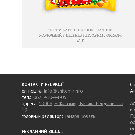
Са
КОНТАКТИ РЕДАКЦІЇ:
ел. пошта:
info@zhitomir.info
Аг
тел.:
(067) 410-44-05
Ад
адреса:
10008, м.Житомир, Велика Бердичівська,
ві
19
Пр
головний редактор:
Тамара Коваль
об
(д
РЕКЛАМНИЙ ВІДДІЛ:
ви