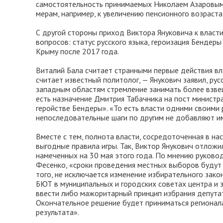
самостоятельность принимаемых Николаем Азаровым 
мерам, например, к увеличению пенсионного возраста
С другой стороны приход Виктора Януковича к власт
вопросов: статус русского языка, героизация Бенде
Крыму после 2017 года.
Виталий Бала считает странными первые действия вл
считает известный политолог, — Янукович заявил, ру
западным областям стремление занимать более взве
есть назначение Дмитрия Табачника на пост министр
геройстве Бендеры». «То есть власти одними своими
непоследовательные шаги по другим не добавляют им 
Вместе с тем, полнота власти, сосредоточенная в на
выгодные правила игры. Так, Виктор Янукович отлож
намеченных на 30 мая этого года. По мнению руков
Фесенко, «сроки проведения местных выборов будут 
того, не исключается изменение избирательного зак
БЮТ в муниципальных и городских советах центра и з
ввести либо мажоритарный принцип избрания депутат
Окончательное решение будет приниматься регионала
результата».