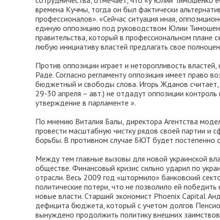
сотрудничества, отмечает, что «у Юлии Тимошенко е
времена Кучмы, тогда он был фактически альтернати
профессионалов». «Сейчас ситуация иная, оппозицион
единую оппозицию под руководством Юлии Тимошенко
правительства, который в профессиональном плане с
любую инициативу властей предлагать свое полноцен
Против оппозиции играет и неторопливость властей
Раде. Согласно регламенту оппозиция имеет право во
бюджетный и свободы слова. Игорь Жданов считает, 
29-30 апреля – авт.) не отдадут оппозиции контрол
утверждение в парламенте ».
По мнению Виталия Балы, директора Агентства моде
провести масштабную чистку рядов своей партии и 
борьбы. В противном случае БЮТ будет постепенно с
Между тем главные вызовы для новой украинской влас
обществе. Финансовый кризис сильно ударил по укра
отрасли. Весь 2009 год «штормило» банковский сект
политические потери, что не позволило ей победить
новые власти. Старший экономист Phoenix Capital Ан
дефицита бюджета, который с учетом долгов Пенсио
вынуждено продолжить политику внешних заимствова