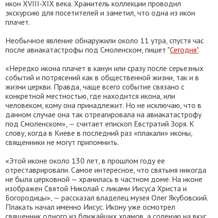
икон XVIII-XIX века. Хранитель коллекции проводил
экскурсию для посетителей и заметил, что одна из икон
плачет.
Необычное явление обнаружили около 11 утра, спустя час
после авиакатастрофы под Смоленском, пишет "
Сегодня"
.
«Нередко икона плачет в канун или сразу после серьезных
событий и потрясений как в общественной жизни, так и в
жизни церкви. Правда, чаще всего событие связано с
конкретной местностью, где находится икона, или
человеком, кому она принадлежит. Но не исключаю, что в
данном случае она так отреагировала на авиакатастрофу
под Смоленском», — считает епископ Евстратий Зоря. К
слову, когда в Киеве в последний раз «плакали» иконы,
священники не могут припомнить.
«Этой иконе около 130 лет, в прошлом году ее
отреставрировали. Самое интересное, что святыня никогда
не была церковной — хранилась в частном доме. На иконе
изображен Святой Николай с ликами Иисуса Христа и
Богородицы», — рассказал владелец музея Олег Якубовский.
Плакать начал именно Иисус. Икону уже осмотрел
священник одного из ближайших храмов, а соленую на вкус