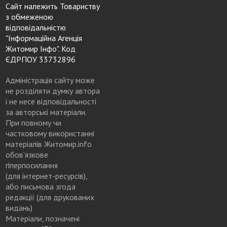
Сайт належить Товариству
з обмеженою
відповідальністю
"Інформаційна Агенція
Житомир Інфо". Код
ЄДРПОУ 33732896
Адміністрація сайту може
не розділяти думку автора
і не несе відповідальності
за авторські матеріали.
При повному чи
частковому використанні
матеріалів Житомир.info
обов’язкове
гіперпосилання
(для інтернет-ресурсів),
або письмова згода
редакції (для друкованих
видань)
Матеріали, позначені