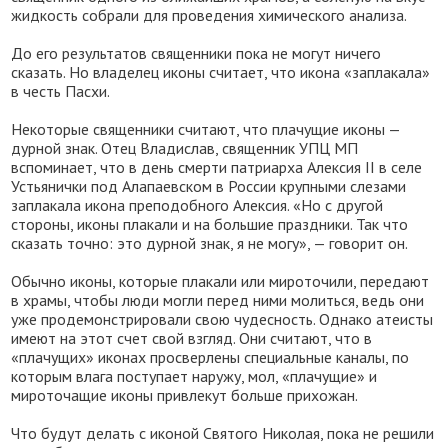
жидкость собрали для проведения химического анализа.
До его результатов священники пока не могут ничего
сказать. Но владелец иконы считает, что икона «заплакала»
в честь Пасхи.
Некоторые священники считают, что плачущие иконы —
дурной знак. Отец Владислав, священник УПЦ МП
вспоминает, что в день смерти патриарха Алексия II в селе
Устьянички под Алапаевском в России крупными слезами
заплакала икона преподобного Алексия. «Но с другой
стороны, иконы плакали и на большие праздники. Так что
сказать точно: это дурной знак, я не могу», — говорит он.
Обычно иконы, которые плакали или мироточили, передают
в храмы, чтобы люди могли перед ними молиться, ведь они
уже продемонстрировали свою чудесность. Однако атеисты
имеют на этот счет свой взгляд. Они считают, что в
«плачущих» иконах просверлены специальные каналы, по
которым влага поступает наружу, мол, «плачущие» и
мироточащие иконы привлекут больше прихожан.
Что будут делать с иконой Святого Николая, пока не решили