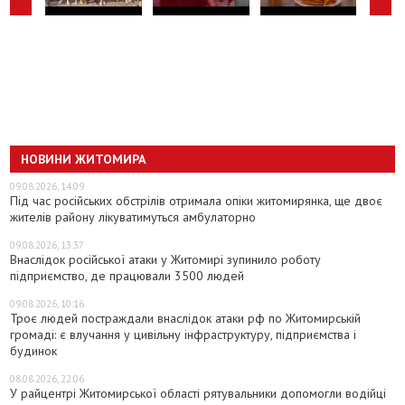
НОВИНИ ЖИТОМИРА
09.08.2026, 14:09
Під час російських обстрілів отримала опіки житомирянка, ще двоє
жителів району лікуватимуться амбулаторно
09.08.2026, 13:37
Внаслідок російської атаки у Житомирі зупинило роботу
підприємство, де працювали 3500 людей
09.08.2026, 10:16
Троє людей постраждали внаслідок атаки рф по Житомирській
громаді: є влучання у цивільну інфраструктуру, підприємства і
будинок
08.08.2026, 22:06
У райцентрі Житомирської області рятувальники допомогли водійці