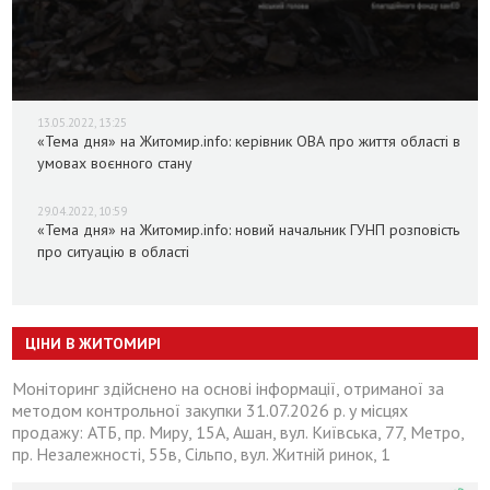
13.05.2022, 13:25
«Тема дня» на Житомир.info: керівник ОВА про життя області в
умовах воєнного стану
29.04.2022, 10:59
«Тема дня» на Житомир.info: новий начальник ГУНП розповість
про ситуацію в області
ЦІНИ В ЖИТОМИРІ
Моніторинг здійснено на основі інформації, отриманої за
методом контрольної закупки 31.07.2026 р. у місцях
продажу: АТБ, пр. Миру, 15А, Ашан, вул. Київська, 77, Метро,
пр. Незалежності, 55в, Сільпо, вул. Житній ринок, 1