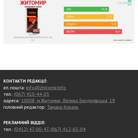
КОНТАКТИ РЕДАКЦІЇ:
ел. пошта:
info@zhitomir.info
тел.:
(067) 410-44-05
адреса:
10008, м.Житомир, Велика Бердичівська, 19
головний редактор:
Тамара Коваль
РЕКЛАМНИЙ ВІДДІЛ:
тел.:
(0412) 47-00-47
,
(067) 412-63-04