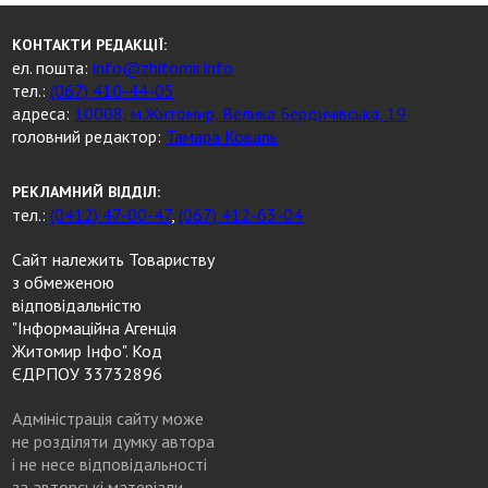
КОНТАКТИ РЕДАКЦІЇ:
ел. пошта:
info@zhitomir.info
тел.:
(067) 410-44-05
адреса:
10008, м.Житомир, Велика Бердичівська, 19
головний редактор:
Тамара Коваль
РЕКЛАМНИЙ ВІДДІЛ:
тел.:
(0412) 47-00-47
,
(067) 412-63-04
Сайт належить Товариству
з обмеженою
відповідальністю
"Інформаційна Агенція
Житомир Інфо". Код
ЄДРПОУ 33732896
Адміністрація сайту може
не розділяти думку автора
і не несе відповідальності
за авторські матеріали.