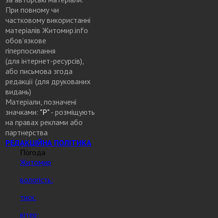
При повному чи
частковому використанні
матеріалів Житомир.info
обов’язкове
гіперпосилання
(для інтернет-ресурсів),
або письмова згода
редакції (для друкованих
видань)
Матеріали, позначені
значками:
"Р"
- розміщують
на правах реклами або
партнерства
РЕДАКЦІЙНА ПОЛІТИКА
Погода
Житомир
вологість:
тиск:
вітер: