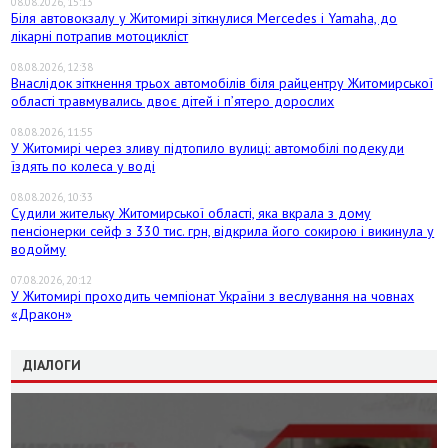
08.08.2026, 15:13
Біля автовокзалу у Житомирі зіткнулися Mercedes і Yamaha, до
лікарні потрапив мотоцикліст
08.08.2026, 12:38
Внаслідок зіткнення трьох автомобілів біля райцентру Житомирської
області травмувались двоє дітей і пʼятеро дорослих
08.08.2026, 11:55
У Житомирі через зливу підтопило вулиці: автомобілі подекуди
їздять по колеса у воді
08.08.2026, 10:33
Судили жительку Житомирської області, яка вкрала з дому
пенсіонерки сейф з 330 тис. грн, відкрила його сокирою і викинула у
водойму
07.08.2026, 20:12
У Житомирі проходить чемпіонат України з веслування на човнах
«Дракон»
ДІАЛОГИ