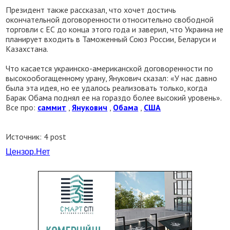
Президент также рассказал, что хочет достичь
окончательной договоренности относительно свободной
торговли с ЕС до конца этого года и заверил, что Украина не
планирует входить в Таможенный Союз России, Беларуси и
Казахстана.
Что касается украинско-американской договоренности по
высокообогащенному урану, Янукович сказал: «У нас давно
была эта идея, но ее удалось реализовать только, когда
Барак Обама поднял ее на гораздо более высокий уровень».
Все про:
саммит
,
Янукович
,
Обама
,
США
Источник: 4 post
Цензор.
Нет