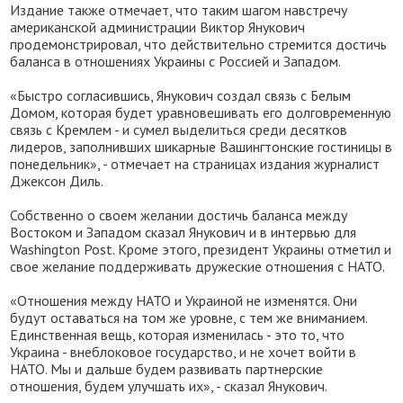
Издание также отмечает, что таким шагом навстречу
американской администрации Виктор Янукович
продемонстрировал, что действительно стремится достичь
баланса в отношениях Украины с Россией и Западом.
«Быстро согласившись, Янукович создал связь с Белым
Домом, которая будет уравновешивать его долговременную
связь с Кремлем - и сумел выделиться среди десятков
лидеров, заполнивших шикарные Вашингтонские гостиницы в
понедельник», - отмечает на страницах издания журналист
Джексон Диль.
Собственно о своем желании достичь баланса между
Востоком и Западом сказал Янукович и в интервью для
Washington Post. Кроме этого, президент Украины отметил и
свое желание поддерживать дружеские отношения с НАТО.
«Отношения между НАТО и Украиной не изменятся. Они
будут оставаться на том же уровне, с тем же вниманием.
Единственная вещь, которая изменилась - это то, что
Украина - внеблоковое государство, и не хочет войти в
НАТО. Мы и дальше будем развивать партнерские
отношения, будем улучшать их», - сказал Янукович.