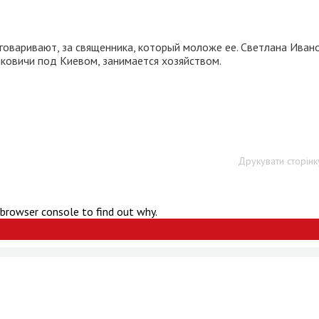
оговаривают, за священника, который моложе ее. Светлана Иван
нковичи под Киевом, занимается хозяйством.
Друкувати сторінк
 browser console to find out why.