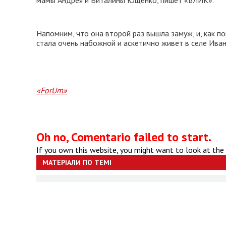
мамы Андрея и Виталины Ющенко, пишет «БЛИК».
Напомним, что она второй раз вышла замуж, и, как п
стала очень набожной и аскетично живет в селе Ива
«ForUm»
Oh no, Comentario failed to start.
If you own this website, you might want to look at the
МАТЕРІАЛИ ПО ТЕМІ