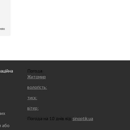
аційна
Погода
Житомир
вологість:
тиск:
вітер:
них
Погода на 10 днів від
sinoptik.ua
и або