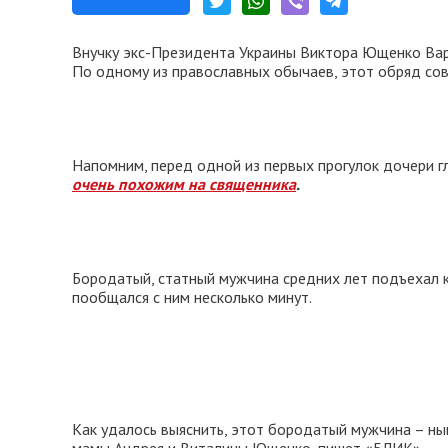
Внучку экс-Президента Украины Виктора Ющенко Варв
По одному из православных обычаев, этот обряд сов
Напомним, перед одной из первых прогулок дочери 
очень похожим на священника
.
Бородатый, статный мужчина средних лет подъехал к
пообщался с ним несколько минут.
Как удалось выяснить, этот бородатый мужчина – н