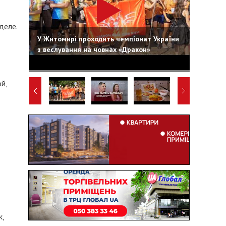
деле.
У Житомирі проходить чемпіонат України
з веслування на човнах «Дракон»
й,
к,