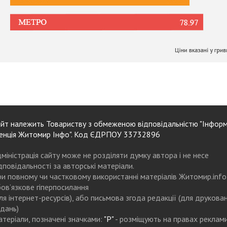
йт належить Товариству з обмеженою відповідальністю "Інформ
енція Житомир Інфо". Код ЄДРПОУ 33732896
міністрація сайту може не розділяти думку автора і не несе
дповідальності за авторські матеріали.
и повному чи частковому використанні матеріалів Житомир.info
ов’язкове гіперпосилання
ля інтернет-ресурсів), або письмова згода редакції (для друкова
дань)
теріали, позначені значками:
"Р"
- розміщують на правах реклам