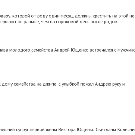
ару, которой от роду один месяц, должны крестить на этой не
ершают не раньше, чем на сороковой день после родов.
глава молодого семейства Андрей Ющенко встречался с мужчино
 дому семейства на джипе, с улыбкой пожал Андрею руку и
ынешний супруг первой жены Виктора Ющенко Светланы Колесни