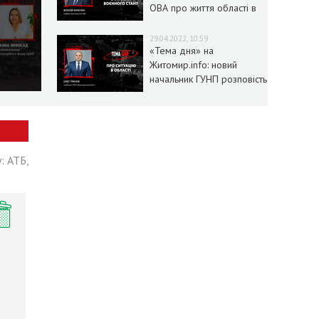
ОВА про життя області в
умовах воєнного стану
29.04.2022, 10:59
«Тема дня» на
Житомир.info: новий
начальник ГУНП розповість
про ситуацію в області
: АТБ,