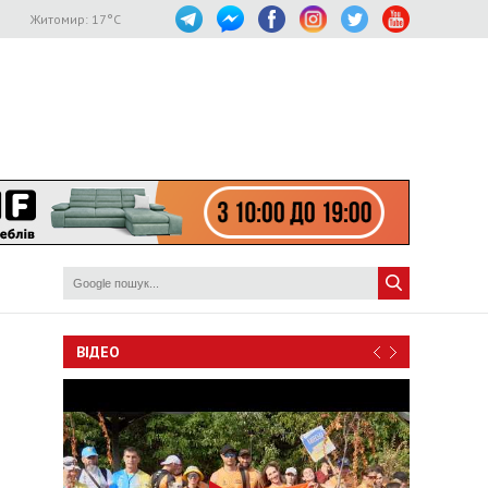
Житомир:
17
°C
ВІДЕО