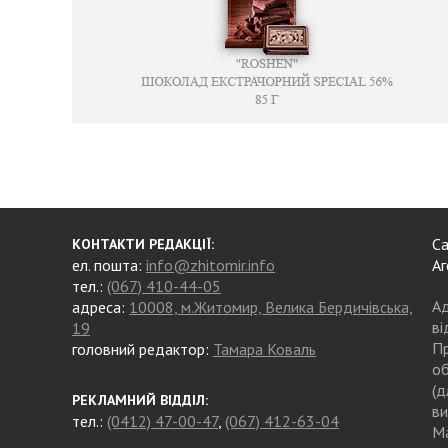
Са
КОНТАКТИ РЕДАКЦІЇ:
ел. пошта:
info@zhitomir.info
Аг
тел.:
(067) 410-44-05
Ад
адреса:
10008, м.Житомир, Велика Бердичівська,
ві
19
Пр
головний редактор:
Тамара Коваль
об
(д
РЕКЛАМНИЙ ВІДДІЛ:
ви
тел.:
(0412) 47-00-47
,
(067) 412-63-04
Ма