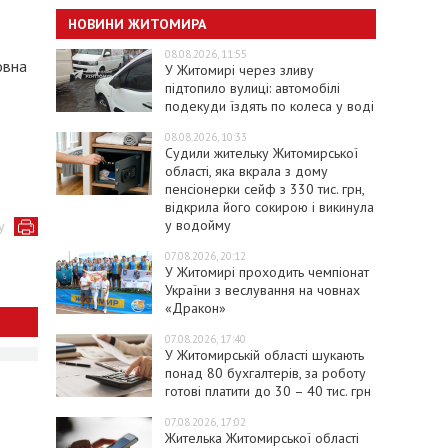
НОВИНИ ЖИТОМИРА
08.08.2026, 11:55
овна
У Житомирі через зливу
підтопило вулиці: автомобілі
подекуди їздять по колеса у воді
08.08.2026, 10:33
Судили жительку Житомирської
області, яка вкрала з дому
пенсіонерки сейф з 330 тис. грн,
відкрила його сокирою і викинула
у водойму
у
07.08.2026, 20:12
У Житомирі проходить чемпіонат
України з веслування на човнах
«Дракон»
07.08.2026, 17:40
У Житомирській області шукають
понад 80 бухгалтерів, за роботу
готові платити до 30 – 40 тис. грн
07.08.2026, 17:02
Жителька Житомирської області