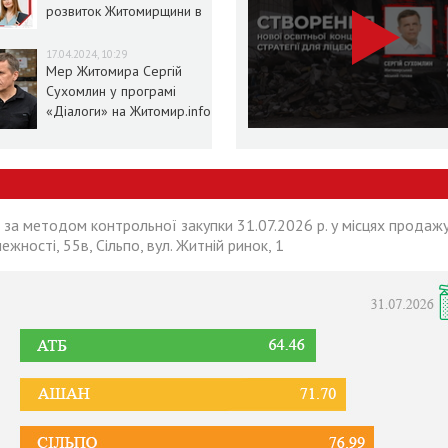
розвиток Житомирщини в
умовах воєнного стану
17.04.2024, 10:29
Мер Житомира Сергій
Сухомлин у програмі
«Діалоги» на Житомир.info
 за методом контрольної закупки 31.07.2026 р. у місцях продажу
лежності, 55в, Сільпо, вул. Житній ринок, 1