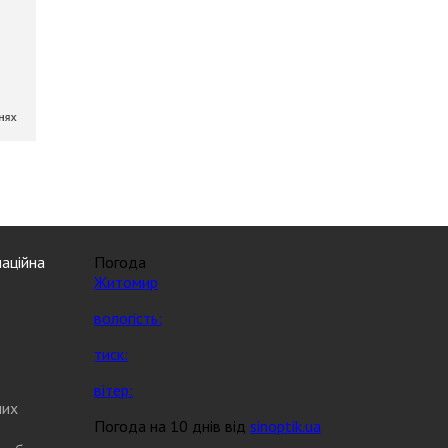
аційна
Погода
Житомир
вологість:
тиск:
вітер:
них
Погода на 10 днів від
sinoptik.ua