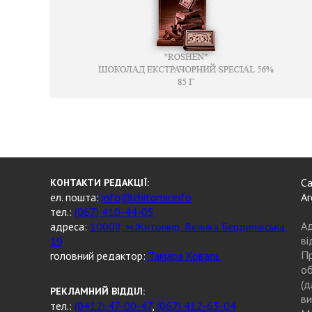
Са
КОНТАКТИ РЕДАКЦІЇ:
ел. пошта:
info@zhitomir.info
Аг
тел.:
(067) 410-44-05
Ад
адреса:
10008, м.Житомир, Велика Бердичівська,
ві
19
Пр
головний редактор:
Тамара Коваль
об
(д
РЕКЛАМНИЙ ВІДДІЛ:
ви
тел.:
(0412) 47-00-47
,
(067) 412-63-04