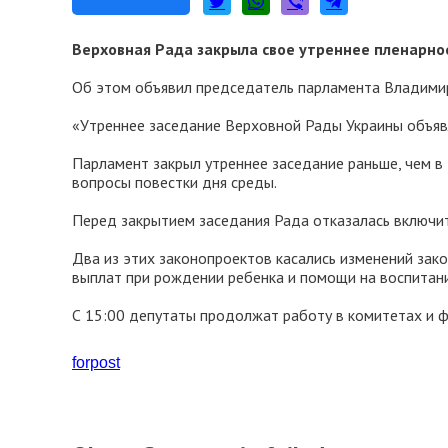
Верховная Рада закрыла свое утреннее пленарно
Об этом объявил председатель парламента Владими
«Утреннее заседание Верховной Рады Украины объявл
Парламент закрыл утреннее заседание раньше, чем в 
вопросы повестки дня среды.
Перед закрытием заседания Рада отказалась включ
Два из этих законопроектов касались изменений зак
выплат при рождении ребенка и помощи на воспитани
С 15:00 депутаты продолжат работу в комитетах и 
forpost