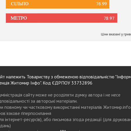
йт належить Товариству з обмеженою відповідальністю "Інформ
енція Житомир Інфо". Код ЄДРПОУ 33732896
міністрація сайту може не розділяти думку автора і не несе
дповідальності за авторські матеріали.
и повному чи частковому використанні матеріалів Житомир.info
ов’язкове гіперпосилання
ля інтернет-ресурсів), або письмова згода редакції (для друкова
дань)