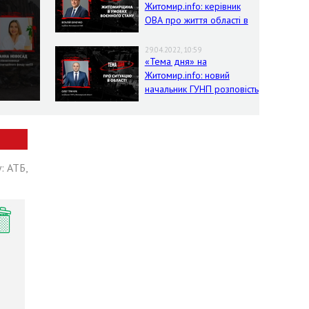
Житомир.info: керівник
ОВА про життя області в
умовах воєнного стану
29.04.2022, 10:59
«Тема дня» на
Житомир.info: новий
начальник ГУНП розповість
про ситуацію в області
: АТБ,