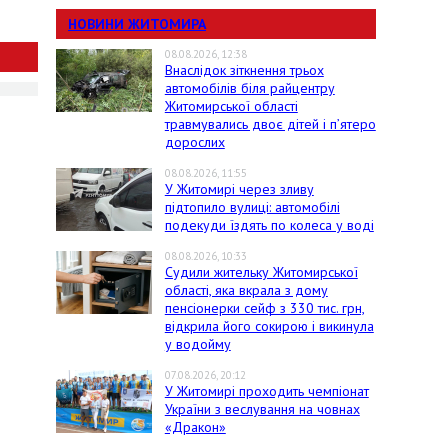
НОВИНИ ЖИТОМИРА
08.08.2026, 12:38
Внаслідок зіткнення трьох
автомобілів біля райцентру
Житомирської області
травмувались двоє дітей і пʼятеро
дорослих
08.08.2026, 11:55
У Житомирі через зливу
підтопило вулиці: автомобілі
подекуди їздять по колеса у воді
08.08.2026, 10:33
Судили жительку Житомирської
області, яка вкрала з дому
пенсіонерки сейф з 330 тис. грн,
відкрила його сокирою і викинула
у водойму
07.08.2026, 20:12
У Житомирі проходить чемпіонат
України з веслування на човнах
«Дракон»