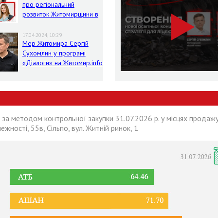
про регіональний
розвиток Житомирщини в
умовах воєнного стану
17.04.2024, 10:29
Мер Житомира Сергій
Сухомлин у програмі
«Діалоги» на Житомир.info
 за методом контрольної закупки 31.07.2026 р. у місцях продажу
лежності, 55в, Сільпо, вул. Житній ринок, 1