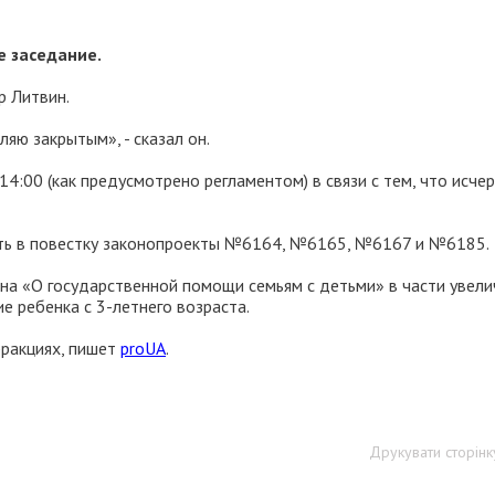
е заседание.
р Литвин.
яю закрытым», - сказал он.
14:00 (как предусмотрено регламентом) в связи с тем, что исче
ить в повестку законопроекты №6164, №6165, №6167 и №6185.
она «О государственной помощи семьям с детьми» в части увели
е ребенка с 3-летнего возраста.
фракциях, пишет
proUA
.
Друкувати сторінк