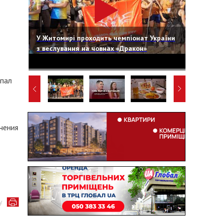
У Житомирі проходить чемпіонат України
з веслування на човнах «Дракон»
рпал
чения
у