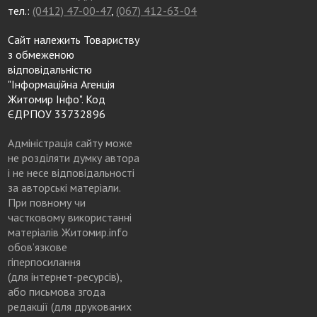
тел.:
(0412) 47-00-47
,
(067) 412-63-04
Сайт належить Товариству
з обмеженою
відповідальністю
"Інформаційна Агенція
Житомир Інфо". Код
ЄДРПОУ 33732896
Адміністрація сайту може
не розділяти думку автора
і не несе відповідальності
за авторські матеріали.
При повному чи
частковому використанні
матеріалів Житомир.info
обов’язкове
гіперпосилання
(для інтернет-ресурсів),
або письмова згода
редакції (для друкованих