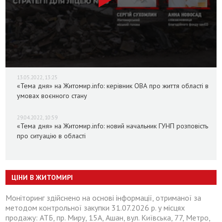
13.05.2022, 13:25
«Тема дня» на Житомир.info: керівник ОВА про життя області в
умовах воєнного стану
29.04.2022, 10:59
«Тема дня» на Житомир.info: новий начальник ГУНП розповість
про ситуацію в області
ЦІНИ В ЖИТОМИРІ
Моніторинг здійснено на основі інформації, отриманої за
методом контрольної закупки 31.07.2026 р. у місцях
продажу: АТБ, пр. Миру, 15А, Ашан, вул. Київська, 77, Метро,