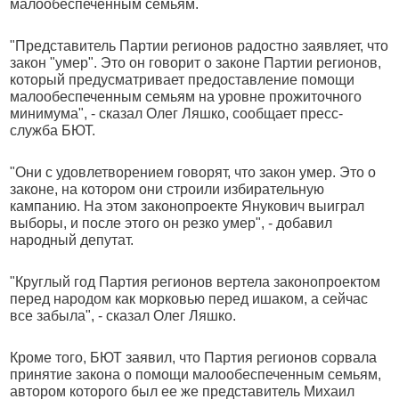
малообеспеченным семьям.
"Представитель Партии регионов радостно заявляет, что
закон "умер". Это он говорит о законе Партии регионов,
который предусматривает предоставление помощи
малообеспеченным семьям на уровне прожиточного
минимума", - сказал Олег Ляшко, сообщает пресс-
служба БЮТ.
"Они с удовлетворением говорят, что закон умер. Это о
законе, на котором они строили избирательную
кампанию. На этом законопроекте Янукович выиграл
выборы, и после этого он резко умер", - добавил
народный депутат.
"Круглый год Партия регионов вертела законопроектом
перед народом как морковью перед ишаком, а сейчас
все забыла", - сказал Олег Ляшко.
Кроме того, БЮТ заявил, что Партия регионов сорвала
принятие закона о помощи малообеспеченным семьям,
автором которого был ее же представитель Михаил