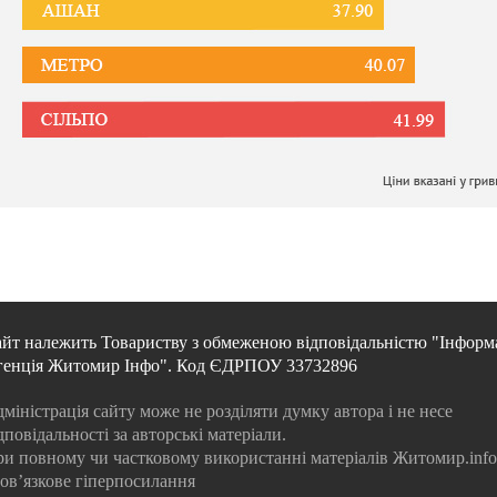
йт належить Товариству з обмеженою відповідальністю "Інформ
генція Житомир Інфо". Код ЄДРПОУ 33732896
міністрація сайту може не розділяти думку автора і не несе
дповідальності за авторські матеріали.
и повному чи частковому використанні матеріалів Житомир.info
ов’язкове гіперпосилання