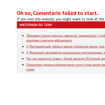
Oh no, Comentario failed to start.
If you own this website, you might want to look at the
МАТЕРІАЛИ ПО ТЕМІ
Збирався користуватись іменною лампадкою у побу
крадіжки з могили військового
У Житомирській області вирок отримала жінка, яка у
У Житомирі затримали колишнього контрактника, 
Під час ракетної атаки у Києві загинув 20-річний 
Однорічна дитина відморозила стопу поки матір в
строк