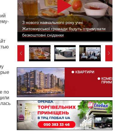
ний
ему-
З нового навчального року учні
Житомирської громади будуть отримувати
безкоштовні сніданки
айт
стью
му
орые
е по
щили
илась