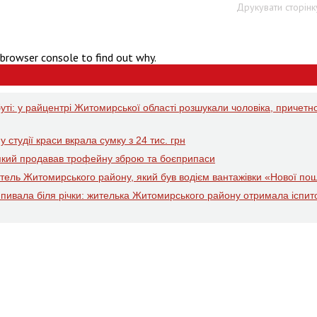
Друкувати сторінк
 browser console to find out why.
ті: у райцентрі Житомирської області розшукали чоловіка, причетн
 студії краси вкрала сумку з 24 тис. грн
який продавав трофейну зброю та боєприпаси
житель Житомирського району, який був водієм вантажівки «Нової по
ипивала біля річки: жителька Житомирського району отримала іспит