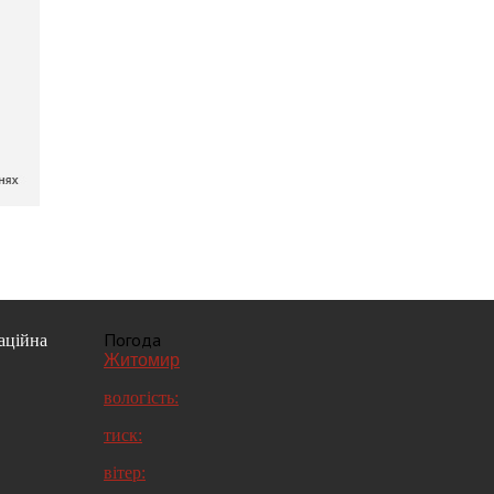
Погода
аційна
Житомир
вологість:
тиск:
вітер: