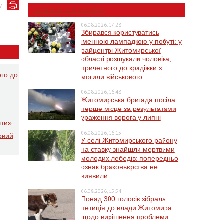
у
НОВИНИ ЖИТОМИРА
06.08.2026, 17:28
Збирався користуватись
іменною лампадкою у побуті: у
райцентрі Житомирської
області розшукали чоловіка,
причетного до крадіжки з
ого до
могили військового
06.08.2026, 16:48
Житомирська бригада посіла
перше місце за результатами
ураження ворога у липні
шти»
06.08.2026, 16:15
овий
У селі Житомирського району
на ставку знайшли мертвими
молодих лебедів: попередньо
ознак браконьєрства не
виявили
06.08.2026, 15:54
Понад 300 голосів зібрала
петиція до влади Житомира
щодо вирішення проблеми