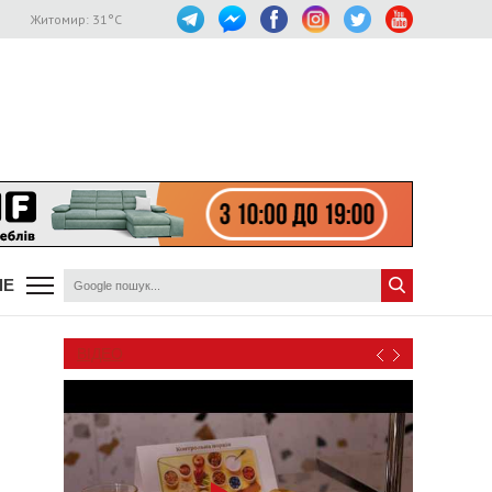
Житомир:
31
°C
ШЕ
ВІДЕО