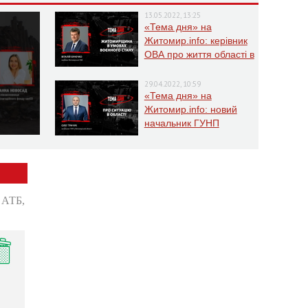
13.05.2022, 13:25
«Тема дня» на
Житомир.info: керівник
ОВА про життя області в
умовах воєнного стану
29.04.2022, 10:59
«Тема дня» на
Житомир.info: новий
начальник ГУНП
розповість про ситуацію
в області
: АТБ,