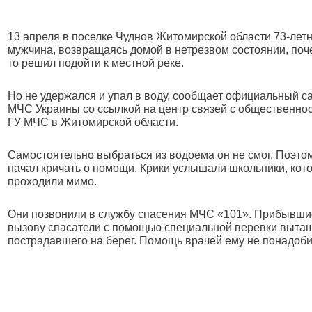
13 апреля в поселке Чуднов Житомирской области 73-лет
мужчина, возвращаясь домой в нетрезвом состоянии, поч
то решил подойти к местной реке.
Но не удержался и упал в воду, сообщает официальный с
МЧС Украины со ссылкой на центр связей с общественно
ГУ МЧС в Житомирской области.
Самостоятельно выбраться из водоема он не смог. Поэто
начал кричать о помощи. Крики услышали школьники, кот
проходили мимо.
Они позвонили в службу спасения МЧС «101». Прибывши
вызову спасатели с помощью специальной веревки выта
пострадавшего на берег. Помощь врачей ему не понадоб