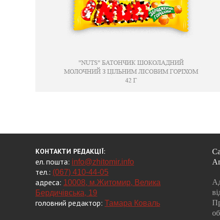
КОНТАКТИ РЕДАКЦІЇ:
Са
ел. пошта:
info@zhitomir.info
А
тел.:
(067) 410-44-05
адреса:
Ад
10008, м.Житомир, Велика
ві
Бердичівська, 19
головний редактор:
Пр
Тамара Коваль
об