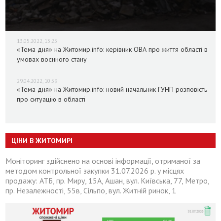
13.05.2022, 13:25
«Тема дня» на Житомир.info: керівник ОВА про життя області в
умовах воєнного стану
29.04.2022, 10:59
«Тема дня» на Житомир.info: новий начальник ГУНП розповість
про ситуацію в області
ЦІНИ В ЖИТОМИРІ
Моніторинг здійснено на основі інформації, отриманої за
методом контрольної закупки 31.07.2026 р. у місцях
продажу: АТБ, пр. Миру, 15А, Ашан, вул. Київська, 77, Метро,
пр. Незалежності, 55в, Сільпо, вул. Житній ринок, 1