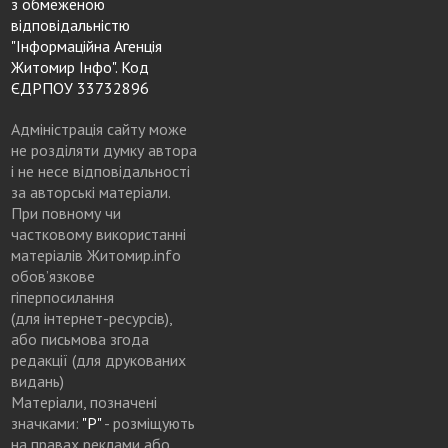
з обмеженою
відповідальністю
"Інформаційна Агенція
Житомир Інфо". Код
ЄДРПОУ 33732896
Адміністрація сайту може
не розділяти думку автора
і не несе відповідальності
за авторські матеріали.
При повному чи
частковому використанні
матеріалів Житомир.info
обов’язкове
гіперпосилання
(для інтернет-ресурсів),
або письмова згода
редакції (для друкованих
видань)
Матеріали, позначені
значками:
"Р"
- розміщують
на правах реклами або