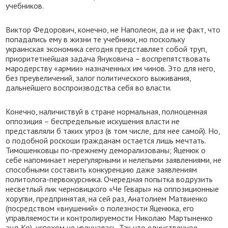
учебников.
Виктор Федорович, конечно, не Наполеон, да и не факт, что
попадались ему в жизни те учебники, но поскольку
украинская экономика сегодня представляет собой труп,
приоритетнейшая задача Януковича – воспрепятствовать
мародерству «армии» назначенных им чинов. Это для него,
без преувеличений, залог политического выживания,
дальнейшего воспроизводства себя во власти.
Конечно, наличиствуй в стране нормальная, полноценная
оппозиция – беспредельные искушения власти не
представляли б таких угроз (в том числе, для нее самой). Но,
о подобной роскоши гражданам остается лишь мечтать.
Тимошенковцы по-прежнему деморализованы; Яценюк о
себе напоминает нерегулярными и нелепыми заявлениями, не
способными составить конкуренцию даже заявлениям
политолога-первокурсника. Очередная попытка водрузить
несветлый лик черновицкого «Че Гевары» на оппозиционные
хоругви, предпринятая, на сей раз, Анатолием Матвиенко
(посредством «внушений» о полезности Яценюка, его
управляемости и контролируемости Николаю Мартыненко
энд Ко), успехом не увенчалась. Так что единственное