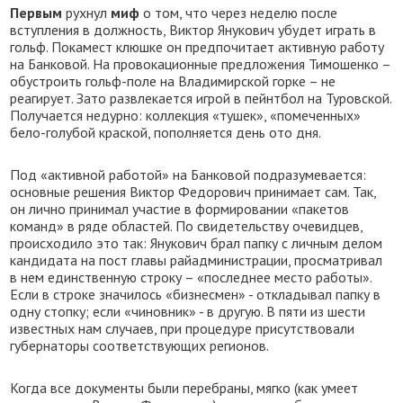
Первым
рухнул
миф
о том, что через неделю после
вступления в должность, Виктор Янукович убудет играть в
гольф. Покамест клюшке он предпочитает активную работу
на Банковой. На провокационные предложения Тимошенко –
обустроить гольф-поле на Владимирской горке – не
реагирует. Зато развлекается игрой в пейнтбол на Туровской.
Получается недурно: коллекция «тушек», «помеченных»
бело-голубой краской, пополняется день ото дня.
Под «активной работой» на Банковой подразумевается:
основные решения Виктор Федорович принимает сам. Так,
он лично принимал участие в формировании «пакетов
команд» в ряде областей. По свидетельству очевидцев,
происходило это так: Янукович брал папку с личным делом
кандидата на пост главы райадминистрации, просматривал
в нем единственную строку – «последнее место работы».
Если в строке значилось «бизнесмен» - откладывал папку в
одну стопку; если «чиновник» - в другую. В пяти из шести
известных нам случаев, при процедуре присутствовали
губернаторы соответствующих регионов.
Когда все документы были перебраны, мягко (как умеет