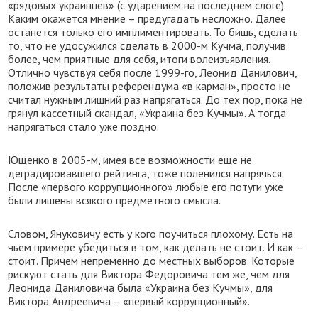
«рядовых украинцев» (с ударением на последнем слоге).
Каким окажется мнение – предугадать несложно. Далее
останется только его имплиментировать. То бишь, сделать
то, что не удосужился сделать в 2000-м Кучма, получив
более, чем приятные для себя, итоги волеизъявления.
Отлично чувствуя себя после 1999-го, Леонид Данилович,
положив результаты референдума «в карман», просто не
считал нужным лишний раз напрягаться. До тех пор, пока не
грянул кассетный скандал, «Украина без Кучмы». А тогда
напрягаться стало уже поздно.
Ющенко в 2005-м, имея все возможности еще не
деградировавшего рейтинга, тоже поленился напрячься.
После «первого коррупционного» любые его потуги уже
были лишены всякого предметного смысла.
Словом, Януковичу есть у кого поучиться плохому. Есть на
чьем примере убедиться в том, как делать не стоит. И как –
стоит. Причем непременно до местных выборов. Которые
рискуют стать для Виктора Федоровича тем же, чем для
Леонида Даниловича была «Украина без Кучмы», для
Виктора Андреевича – «первый коррупционный».