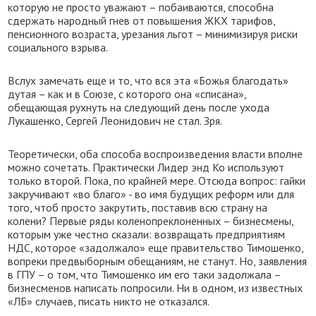
которую не просто уважают – побаиваются, способна
сдержать народный гнев от повышения ЖКХ тарифов,
пенсионного возраста, урезания льгот – минимизируя риски
социального взрыва.
Вслух замечать еще и то, что вся эта «Божья благодать»
дутая – как и в Союзе, с которого она «списана»,
обещающая рухнуть на следующий день после ухода
Лукашенко, Сергей Леонидович не стал. Зря.
Теоретически, оба способа воспроизведения власти вполне
можно сочетать. Практически Лидер энд Ко используют
только второй. Пока, по крайней мере. Отсюда вопрос: гайки
закручивают «во благо» - во имя будущих реформ или для
того, чтоб просто закрутить, поставив всю страну на
колени? Первые ряды коленопреклоненных – бизнесмены,
которым уже честно сказали: возвращать предприятиям
НДС, которое «задолжало» еще правительство Тимошенко,
вопреки предвыборным обещаниям, не станут. Но, заявления
в ГПУ – о том, что Тимошенко им его таки задолжала –
бизнесменов написать попросили. Ни в одном, из известных
«ЛБ» случаев, писать никто не отказался.