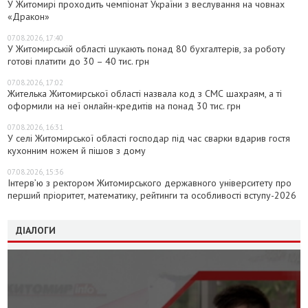
У Житомирі проходить чемпіонат України з веслування на човнах
«Дракон»
07.08.2026, 17:40
У Житомирській області шукають понад 80 бухгалтерів, за роботу
готові платити до 30 – 40 тис. грн
07.08.2026, 17:02
Жителька Житомирської області назвала код з СМС шахраям, а ті
оформили на неї онлайн-кредитів на понад 30 тис. грн
07.08.2026, 16:31
У селі Житомирської області господар під час сварки вдарив гостя
кухонним ножем й пішов з дому
07.08.2026, 15:36
Інтерв’ю з ректором Житомирського державного університету про
перший пріоритет, математику, рейтинги та особливості вступу-2026
ДІАЛОГИ