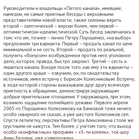
Руководители и владельцы «Пятого канала», имевшие,
намедни, не самые приятные беседы с верховными
представителями новой власти, также склонны верить
второй – скептической – версии более, чем первой –
оптимистически-идеалистической. Суть бесед заключалась в
том, что им, точнее – лично Петру Порошенко, «на выбор»
предложили три варианта. Первый – продать канал по цене
минимальной и не сесть. Второй – продать по реальной,
получить «бонусом» возбужденное против него уголовное
дело, которое, правда, быстро закроют. Третий – сесть и
лишиться канала. Вскоре после того, как ему эти варианты –
один другого краше – озвучили, он, по свидетельству
источников, имел встречу с Борисом Колесниковым. Встречу,
в ходе которой стороны выказывали друг другу всяческую
приятность в обращении, демонстрируя окружающим
добрые приятельские отношения. У окружающих, при этом,
возникло ощущение полнейшего дежавю. Первого апреля
2005-го Порошенко Колесникову на Банковой тоже ничего
особо скверного не сказал, а уже шестого Колесников сел.
Спустя пятилетку, перспективы Петра Алексеевича столе же
грустными не кажутся. Тем более, с учетом того, что выход
особо «конфликтных» программ – «5-ти копеек», ток-шоу
Анны Безулык, уже «заморожен».