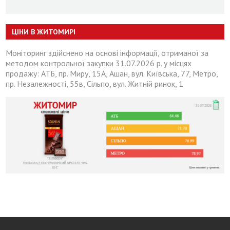
ЦІНИ В ЖИТОМИРІ
Моніторинг здійснено на основі інформації, отриманої за
методом контрольної закупки 31.07.2026 р. у місцях
продажу: АТБ, пр. Миру, 15А, Ашан, вул. Київська, 77, Метро,
пр. Незалежності, 55в, Сільпо, вул. Житній ринок, 1