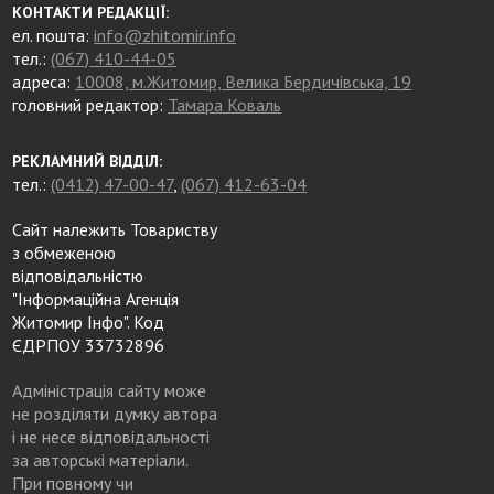
КОНТАКТИ РЕДАКЦІЇ:
ел. пошта:
info@zhitomir.info
тел.:
(067) 410-44-05
адреса:
10008, м.Житомир, Велика Бердичівська, 19
головний редактор:
Тамара Коваль
РЕКЛАМНИЙ ВІДДІЛ:
тел.:
(0412) 47-00-47
,
(067) 412-63-04
Сайт належить Товариству
з обмеженою
відповідальністю
"Інформаційна Агенція
Житомир Інфо". Код
ЄДРПОУ 33732896
Адміністрація сайту може
не розділяти думку автора
і не несе відповідальності
за авторські матеріали.
При повному чи