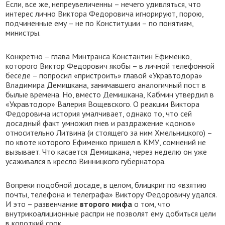
Если, все же, непреувеличенны – нечего удивляться, что
интерес лично Виктора Федоровича игнорируют, порою,
подчиненные ему – не по Конституции – по понятиям,
министры.
Конкретно – глава Минтранса Константин Ефименко,
которого Виктор Федорович якобы – в личной телефонной
беседе – попросил «пристроить» главой «Укравтодора»
Владимира Демишкана, занимавшего аналогичный пост в
былые времена. Но, вместо Демишкана, Кабмин утвердил в
«Укравтодор» Валерия Вощевского. О реакции Виктора
Федоровича история умалчивает, однако то, что сей
досадный факт умножил гнев и раздражение «донов»
относительно Литвина (и стоящего за ним Хмельницкого) –
по квоте которого Ефименко пришел в КМУ, сомнений не
вызывает. Что касается Демишкана, через неделю он уже
усаживался в кресло Винницкого губернатора.
Вопреки подобной досаде, в целом, блицкриг по «взятию
почты, телефона и телеграфа» Виктору Федоровичу удался.
И это – развенчание
второго мифа
о том, что
внутрикоалиционные распри не позволят ему добиться цели
в короткий срок.