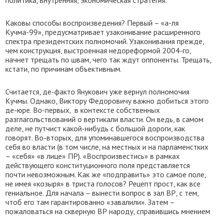
Каковы способы воспроизведения? Первый – «а-ля
Кучма-99», предусматривает узаконивание расширенного
спектра президентских полномочий. Узаконивания прежде,
чем конструкция, выстроенная недореформой 2004-го,
начнет трещать по швам, чего так ждут оппоненты. Трещать,
кстати, по причинам объективным.
Считается, де-факто Янукович уже вернул полномочия
Кучмы. Однако, Виктору Федоровичу важно добиться этого
де-юре. Во-первых, в контексте собственных
разглагольствований о вертикали власти. Он ведь, в самом
деле, не путчист какой-нибудь с большой дороги, как
говорят. Во-вторых, для упоминавшегося воспроизводства
себя во власти (в том числе, на местных и на парламенстких
– «себя» «в лице» ПР). «Воспроизвестись» в рамках
действующего конституционного поля представляется
почти невозможным. Как же «подправить» это самое поле,
не имея «козыря» в триста голосов? Рецепт прост, как все
гениальное. Для начала – вынести вопрос в зал ВР, с тем,
чтоб его там гарантированно «завалили». Затем –
пожаловаться на скверную ВР народу, справившись мнением