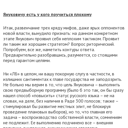
Януковичу есть у кого поучиться плохому
Итак, развенчание трех кряду мифов, даже ярых оппонентов
новой власти, вынудило признать: на данном конкретном
этапе Янукович проявил себя неплохим тактиком. Проявит
ли таким же хорошим стратегом? Вопрос риторический.
Попробуем, все же, наметить контуры ответа.
Предварительно разобравшись, разумеется, со стоящими
перед гарантом целями.
Ни «ЛБ» в целом, ни вашу покорную слугу в частности, в
излишних сантиментах к главе государства не заподозрить.
Не больно мы верим в то, что цель Януковича – выполнить
свою предвыборную программу (было б это так, он бы сразу
нашел способ «повысить» статус русского языка – не на
словах, на деле, без наличия в Раде 300 голосов; также –
стимулировал бы развитие местных элит, не блокируя
проведение плановых выборов), но то, что главная его
задача – воспроизводство собственной власти, сомнениям
не подлежит. Ее выполнению подчинено все – внешняя
политика, внутренняя, экономическая стратегия.