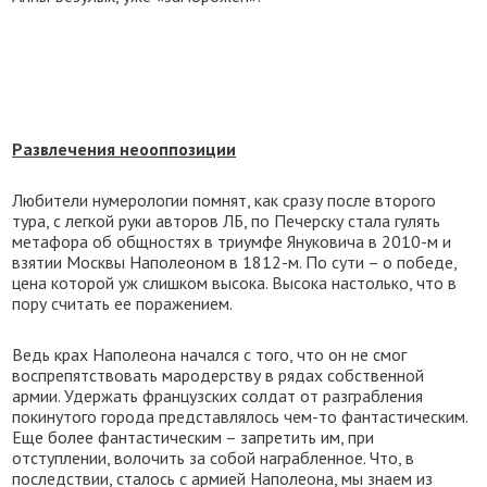
Развлечения неооппозиции
Любители нумерологии помнят, как сразу после второго
тура, с легкой руки авторов ЛБ, по Печерску стала гулять
метафора об общностях в триумфе Януковича в 2010-м и
взятии Москвы Наполеоном в 1812-м. По сути – о победе,
цена которой уж слишком высока. Высока настолько, что в
пору считать ее поражением.
Ведь крах Наполеона начался с того, что он не смог
воспрепятствовать мародерству в рядах собственной
армии. Удержать французских солдат от разграбления
покинутого города представлялось чем-то фантастическим.
Еще более фантастическим – запретить им, при
отступлении, волочить за собой награбленное. Что, в
последствии, сталось с армией Наполеона, мы знаем из