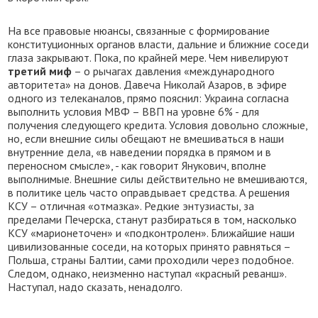
На все правовые нюансы, связанные с формирование
конституционных органов власти, дальние и ближние соседи
глаза закрывают. Пока, по крайней мере. Чем нивелируют
третий миф
– о рычагах давления «международного
авторитета» на донов. Давеча Николай Азаров, в эфире
одного из телеканалов, прямо пояснил: Украина согласна
выполнить условия МВФ – ВВП на уровне 6% - для
получения следующего кредита. Условия довольно сложные,
но, если внешние силы обещают не вмешиваться в наши
внутренние дела, «в наведении порядка в прямом и в
переносном смысле», - как говорит Янукович, вполне
выполнимые. Внешние силы действительно не вмешиваются,
в политике цель часто оправдывает средства. А решения
КСУ – отличная «отмазка». Редкие энтузиасты, за
пределами Печерска, станут разбираться в том, насколько
КСУ «марионеточен» и «подконтролен». Ближайшие наши
цивилизованные соседи, на которых принято равняться –
Польша, страны Балтии, сами проходили через подобное.
Следом, однако, неизменно наступал «красный реванш».
Наступал, надо сказать, ненадолго.