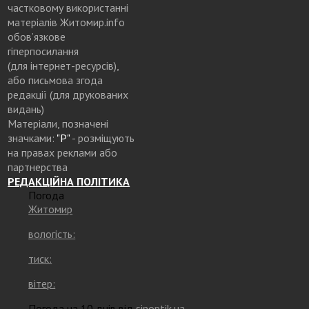
частковому використанні
матеріалів Житомир.info
обов’язкове
гіперпосилання
(для інтернет-ресурсів),
або письмова згода
редакції (для друкованих
видань)
Матеріали, позначені
значками:
"Р"
- розміщують
на правах реклами або
партнерства
РЕДАКЦІЙНА ПОЛІТИКА
Погода
Житомир
вологість:
тиск:
вітер:
Погода на 10 днів від
sinoptik.ua