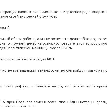
ля фракции Блока Юлии Тимошенко в Верховной раде Андрей 
ание своей внутренней структуры.
вком".
ромный объем работы, а мы не хотим это делать быстро, потом
мы отложены где-то на осень, но, поверьте, этот вопрос отню
ель политической машины", - сказал Шкиль.
тся не только чистки рядов БЮТ.
чно, не все выдержат эти реформы, но они пойдут только на по
е таких реформ, сославшись на то, что это является пред
Т Андрея Портнова заместителем главы Администрации прези
новить свою команду.