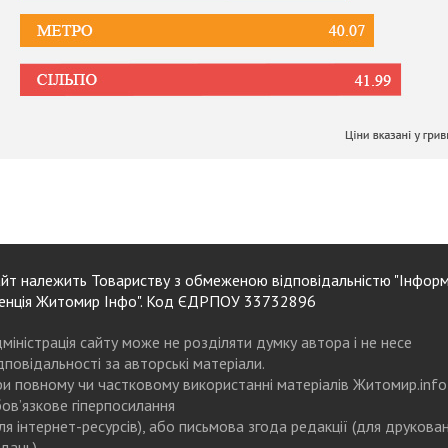
йт належить Товариству з обмеженою відповідальністю "Інформ
енція Житомир Інфо". Код ЄДРПОУ 33732896
міністрація сайту може не розділяти думку автора і не несе
дповідальності за авторські матеріали.
и повному чи частковому використанні матеріалів Житомир.info
ов’язкове гіперпосилання
ля інтернет-ресурсів), або письмова згода редакції (для друкова
дань)