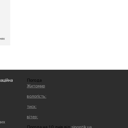
аційна
Погода
Житомир
вологість:
тиск:
вітер:
них
Погода на 10 днів від
sinoptik.ua