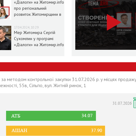
«Діалоги» на Житомир.info
про регіональний
розвиток Житомирщини в
умовах воєнного стану
17.04.2024, 10:29
Мер Житомира Сергій
Сухомлин у програмі
«Діалоги» на Житомир.info
 за методом контрольної закупки 31.07.2026 р. у місцях продажу
лежності, 55в, Сільпо, вул. Житній ринок, 1