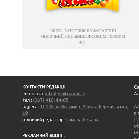
Са
КОНТАКТИ РЕДАКЦІЇ:
ел. пошта:
info@zhitomir.info
Аг
тел.:
(067) 410-44-05
Ад
адреса:
10008, м.Житомир, Велика Бердичівська,
ві
19
Пр
головний редактор:
Тамара Коваль
об
(д
РЕКЛАМНИЙ ВІДДІЛ:
ви