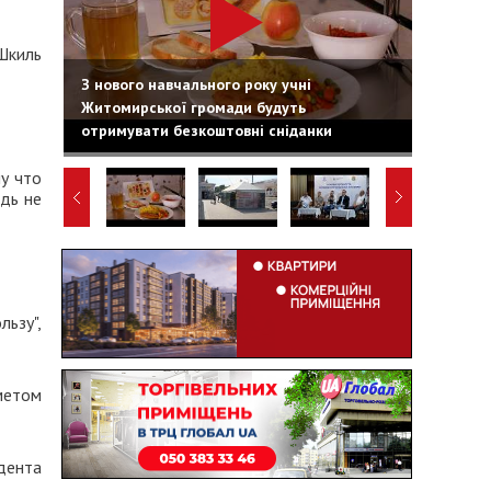
Шкиль
З нового навчального року учні
Житомирської громади будуть
отримувати безкоштовні сніданки
у что
дь не
льзу",
метом
дента