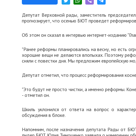
Депутат Верховной рады, заместитель председате
прогнозирует, что осенью БЮТ проведет реформиров
Об этом он сказал в интервью интернет-изданию "Гла
"Ранее реформы планировались на весну, но есть ог
хорошие вещи не делаются впопыхах. Поэтому рефор
сняли с повестки дня. Мы предложим европейскую мод
Депутат отметил, что процесс реформирования косне
"Это будут не просто чистки, а именно реформы. Коне
- отметил он.
Шкиль уклонился от ответа на вопрос о характер
обсуждения в блоке.
Напомним, после назначения депутата Рады от БЮ
лидер БЮТ Юлия Тимошенко заявила о намерении об