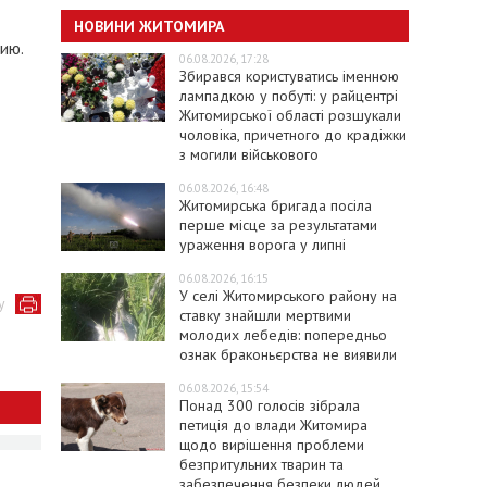
НОВИНИ ЖИТОМИРА
ию.
06.08.2026, 17:28
Збирався користуватись іменною
лампадкою у побуті: у райцентрі
Житомирської області розшукали
чоловіка, причетного до крадіжки
з могили військового
06.08.2026, 16:48
Житомирська бригада посіла
перше місце за результатами
ураження ворога у липні
06.08.2026, 16:15
У селі Житомирського району на
у
ставку знайшли мертвими
молодих лебедів: попередньо
ознак браконьєрства не виявили
06.08.2026, 15:54
Понад 300 голосів зібрала
петиція до влади Житомира
щодо вирішення проблеми
безпритульних тварин та
забезпечення безпеки людей