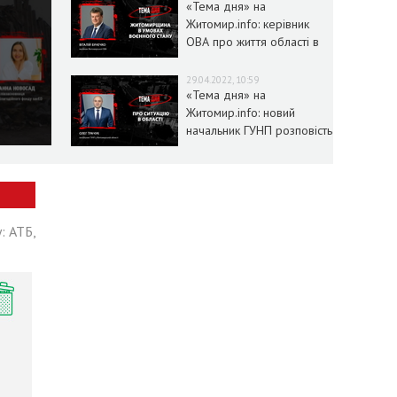
«Тема дня» на
Житомир.info: керівник
ОВА про життя області в
умовах воєнного стану
29.04.2022, 10:59
«Тема дня» на
Житомир.info: новий
начальник ГУНП розповість
про ситуацію в області
: АТБ,