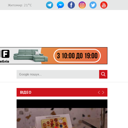
Житомир:
21
°C
ВІДЕО