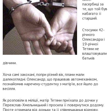
пасербиці за
те, що той був
набагато її
старший.
Стосунки 42-
річного
Олександра і
19-річної
Тетяни не
влаштовували
батьків
дівчини.
Хоча самі закохані, попри різний вік, плани мали
далекоглядні. Олександр, що працював автомеханіком,
познайомив наречену-студентку з матір'ю, все йшло до
весілля.
Як розповіли в міліції, матір Тетяни приїхала до дочки у
Переяслав-Хмельницький і просила її повернутися додому.
Проте отримала від доньки та її співмешканця відмову.