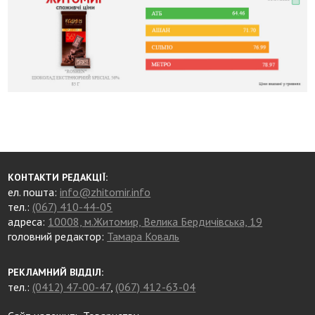
КОНТАКТИ РЕДАКЦІЇ:
ел. пошта:
info@zhitomir.info
тел.:
(067) 410-44-05
адреса:
10008, м.Житомир, Велика Бердичівська, 19
головний редактор:
Тамара Коваль
РЕКЛАМНИЙ ВІДДІЛ:
тел.:
(0412) 47-00-47
,
(067) 412-63-04