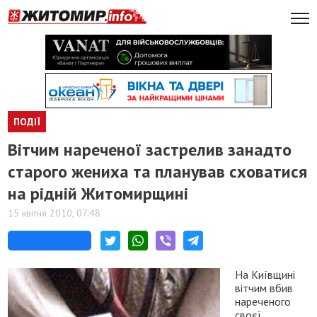
ПОДІЇ
Вітчим нареченої застрелив занадто
старого жениха та планував сховатися
на рідній Житомирщині
15 квітня 2010, 07:48
На Київщині
вітчим вбив
нареченого
своєї