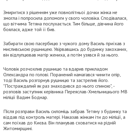
Змиритися з рішенням уже повнолітньої дочки жінка не
змогла і попросила допомоги у свого чоловіка. Сподівалася,
що вітчима Тетяна послухається. Тим більше, дівчина його
боялася, адже той її бив.
Забирати свою пасербицю з чужого дому Василь приїхав з
мисливською рушницею. Увірвавшись до будинку закоханих,
він відлупцював матір жениха, а потім узявся й за нього.
Чоловік розчохлив рушницю та вдарив прикладом
Олександра по голові. Поранений намагався чинити опір,
тоді Василь розгорнув рушницю та застрелив його.
"Постраждалий як раз знаходився до нього спиною", -
розповів заступник керівника Переяслав-Хмельницкього МВ
міліції Вадим Боднар.
Після розправи Василь силоміць забрав Тетяну з будинку та
віддав під контроль матері. Наказав жінкам іти до міліції, а
сам поїхав до Києва. Він планував сховатися на рідній
Житомирщині.