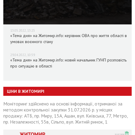
13.05.2022, 13:25
«Тема дня» на Житомир.info: керівник ОВА про життя області в
умовах воєнного стану
29.04.2022, 10:59
«Тема дня» на Житомир.info: новий начальник ГУНП розповість
про ситуацію в області
ЦІНИ В ЖИТОМИРІ
Моніторинг здійснено на основі інформації, отриманої за
методом контрольної закупки 31.07.2026 р. у місцях
продажу: АТБ, пр. Миру, 15А, Ашан, вул. Київська, 77, Метро,
пр. Незалежності, 55в, Сільпо, вул. Житній ринок, 1