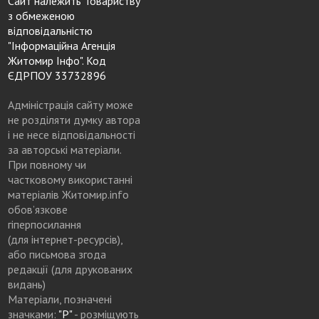
Сайт належить Товариству
з обмеженою
відповідальністю
"Інформаційна Агенція
Житомир Інфо". Код
ЄДРПОУ 33732896
Адміністрація сайту може
не розділяти думку автора
і не несе відповідальності
за авторські матеріали.
При повному чи
частковому використанні
матеріалів Житомир.info
обов’язкове
гіперпосилання
(для інтернет-ресурсів),
або письмова згода
редакції (для друкованих
видань)
Матеріали, позначені
значками:
"Р"
- розміщують