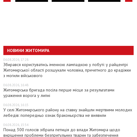
НОВИНИ ЖИТОМИРА
06.08.2026, 17:28
Збирався користуватись іменною лампадкою у побуті: у райцентрі
Житомирської області розшукали чоловіка, причетного до крадіжки
з могили військового
06.08.2026, 16:48
Житомирська бригада посіла перше місце за результатами
ураження ворога у липні
06.08.2026, 16:15
У селі Житомирського району на ставку знайшли мертвими молодих
лебедів: попередньо ознак браконьєрства не виявили
06.08.2026, 15:54
Понад 300 голосів зібрала петиція до влади Житомира щодо
вирішення проблеми безпритульних тварин та забезпечення