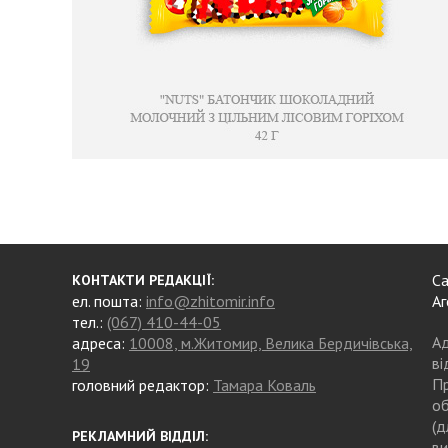
Са
КОНТАКТИ РЕДАКЦІЇ:
ел. пошта:
info@zhitomir.info
Аг
тел.:
(067) 410-44-05
Ад
адреса:
10008, м.Житомир, Велика Бердичівська,
ві
19
Пр
головний редактор:
Тамара Коваль
об
(д
РЕКЛАМНИЙ ВІДДІЛ:
ви