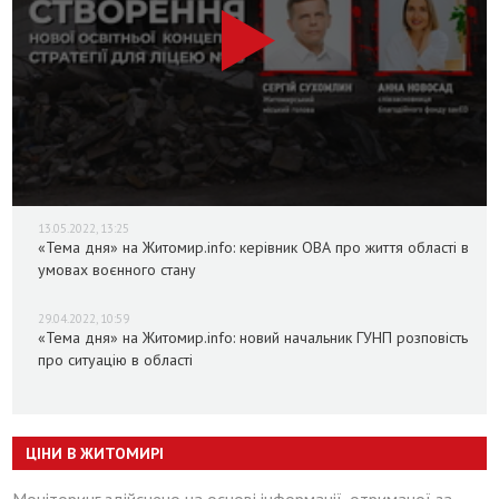
13.05.2022, 13:25
«Тема дня» на Житомир.info: керівник ОВА про життя області в
умовах воєнного стану
29.04.2022, 10:59
«Тема дня» на Житомир.info: новий начальник ГУНП розповість
про ситуацію в області
ЦІНИ В ЖИТОМИРІ
Моніторинг здійснено на основі інформації, отриманої за