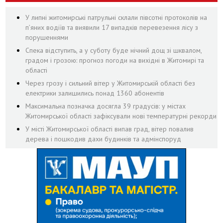
У липні житомирські патрульні склали півсотні протоколів на
пʼяних водіїв та виявили 17 випадків перевезення лісу з
порушеннями
Спека відступить, а у суботу буде нічний дощ зі шквалом,
градом і грозою: прогноз погоди на вихідні в Житомирі та
області
Через грозу і сильний вітер у Житомирській області без
електрики залишились понад 1360 абонентів
Максимальна позначка досягла 39 градусів: у містах
Житомирської області зафіксували нові температурні рекорди
У місті Житомирської області випав град, вітер повалив
дерева і пошкодив дахи будинків та адмінспоруд