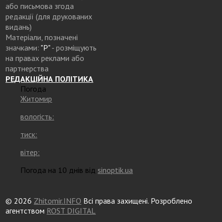
або письмова згода
редакції (для друкованих
видань)
Матеріали, позначені
значками:
"Р"
- розміщують
на правах реклами або
партнерства
РЕДАКЦІЙНА ПОЛІТИКА
Погода
Житомир
вологість:
тиск:
вітер:
Погода на 10 днів від
sinoptik.ua
© 2026
Zhitomir.INFO
Всі права захищені. Розроблено
агентством
ROST DIGITAL