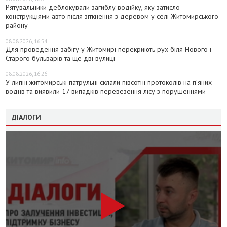
Рятувальники деблокували загиблу водійку, яку затисло
конструкціями авто після зіткнення з деревом у селі Житомирського
району
08.08.2026, 16:54
Для проведення забігу у Житомирі перекриють рух біля Нового і
Старого бульварів та ще дві вулиці
08.08.2026, 16:26
У липні житомирські патрульні склали півсотні протоколів на пʼяних
водіїв та виявили 17 випадків перевезення лісу з порушеннями
ДІАЛОГИ