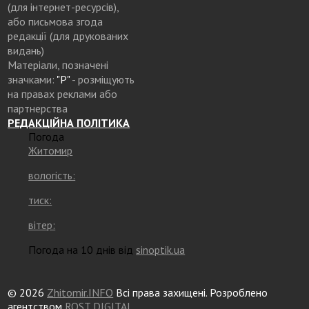
(для інтернет-ресурсів),
або письмова згода
редакції (для друкованих
видань)
Матеріали, позначені
значками:
"Р"
- розміщують
на правах реклами або
партнерства
РЕДАКЦІЙНА ПОЛІТИКА
Погода
Житомир
вологість:
тиск:
вітер:
Погода на 10 днів від
sinoptik.ua
© 2026
Zhitomir.INFO
Всі права захищені. Розроблено
агентством
ROST DIGITAL