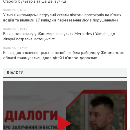
Старого бульварів та ще дві вулиці
08.08.2026, 16:26
У липні житомирські патрульні склали півсотні протоколів на пʼяних
водіїв та виявили 17 випадків перевезення лісу з порушеннями
08.08.2026, 15:13
Біля автовокзалу у Житомирі зіткнулися Mercedes і Yamaha, до
лікарні потрапив мотоцикліст
08.08.2026, 12:38
Внаслідок зіткнення трьох автомобілів біля райцентру Житомирської
області травмувались двоє дітей і пʼятеро дорослих
ДІАЛОГИ