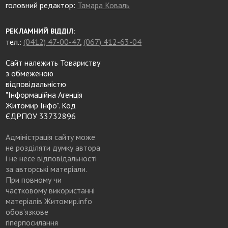
головний редактор:
Тамара Коваль
РЕКЛАМНИЙ ВІДДІЛ:
тел.:
(0412) 47-00-47
,
(067) 412-63-04
Сайт належить Товариству
з обмеженою
відповідальністю
"Інформаційна Агенція
Житомир Інфо". Код
ЄДРПОУ 33732896
Адміністрація сайту може
не розділяти думку автора
і не несе відповідальності
за авторські матеріали.
При повному чи
частковому використанні
матеріалів Житомир.info
обов’язкове
гіперпосилання