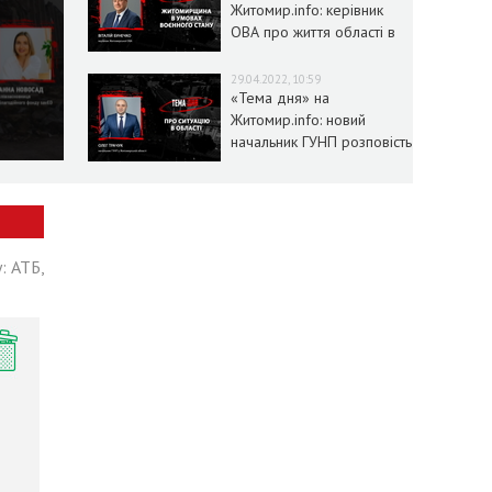
Житомир.info: керівник
ОВА про життя області в
умовах воєнного стану
29.04.2022, 10:59
«Тема дня» на
Житомир.info: новий
начальник ГУНП розповість
про ситуацію в області
: АТБ,