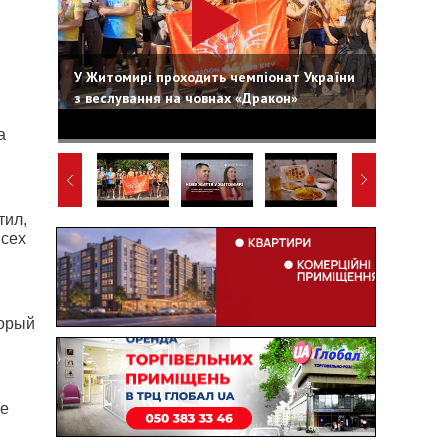
У Житомирі проходить чемпіонат України
з веслування на човнах «Дракон»
а
тил,
всех
торый
не