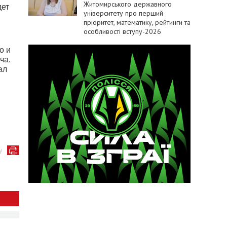
Житомирського державного
дет
університету про перший
пріоритет, математику, рейтинги та
особливості вступу-2026
о и
ча.
ал
у