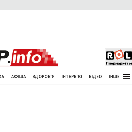
КА
АФІША
ЗДОРОВ'Я
ІНТЕРВ'Ю
ВІДЕО
ІНШЕ
н