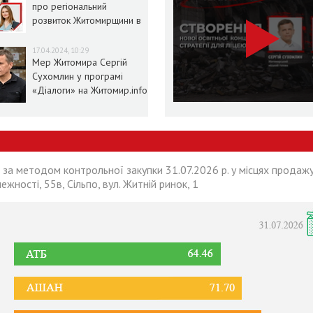
про регіональний
розвиток Житомирщини в
умовах воєнного стану
17.04.2024, 10:29
Мер Житомира Сергій
Сухомлин у програмі
«Діалоги» на Житомир.info
 за методом контрольної закупки 31.07.2026 р. у місцях продажу
лежності, 55в, Сільпо, вул. Житній ринок, 1