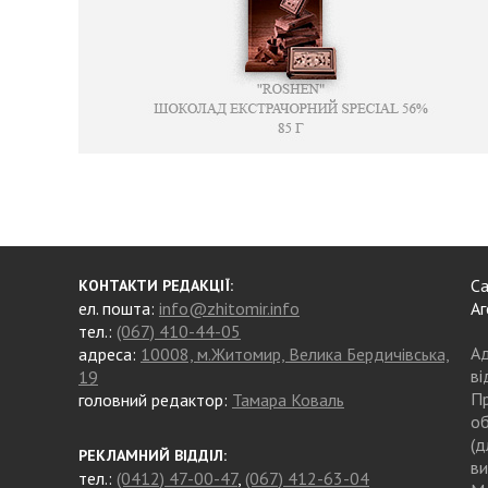
Са
КОНТАКТИ РЕДАКЦІЇ:
ел. пошта:
info@zhitomir.info
Аг
тел.:
(067) 410-44-05
Ад
адреса:
10008, м.Житомир, Велика Бердичівська,
ві
19
Пр
головний редактор:
Тамара Коваль
об
(д
РЕКЛАМНИЙ ВІДДІЛ:
ви
тел.:
(0412) 47-00-47
,
(067) 412-63-04