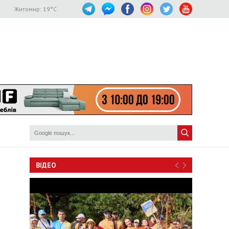
Житомир:
19
°C
ВІДЕО