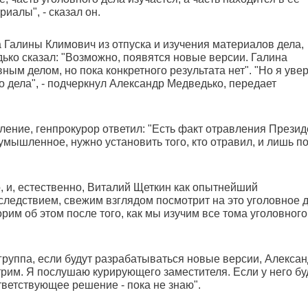
риалы", - сказал он.
а Галины Климович из отпуска и изучения материалов дела,
ько сказал: "Возможно, появятся новые версии. Галина
ным делом, но пока конкретного результата нет". "Но я увер
 дела", - подчеркнул Александр Медведько, передает
ление, генпрокурор ответил: "Есть факт отравления Презид
умышленное, нужно установить того, кто отравил, и лишь п
о, и, естественно, Виталий Щеткин как опытнейший
следствием, свежим взглядом посмотрит на это уголовное д
рим об этом после того, как мы изучим все тома уголовного
 группа, если будут разрабатываться новые версии, Алекса
трим. Я послушаю курирующего заместителя. Если у него бу
тветствующее решение - пока не знаю".