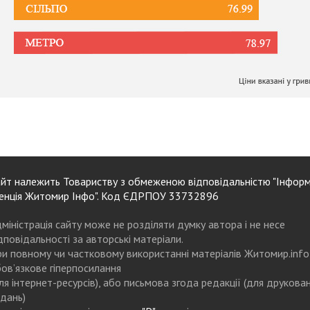
йт належить Товариству з обмеженою відповідальністю "Інформ
енція Житомир Інфо". Код ЄДРПОУ 33732896
міністрація сайту може не розділяти думку автора і не несе
дповідальності за авторські матеріали.
и повному чи частковому використанні матеріалів Житомир.info
ов’язкове гіперпосилання
ля інтернет-ресурсів), або письмова згода редакції (для друкова
дань)