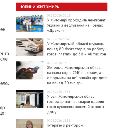
НОВИНИ ЖИТОМИРА
07.08.2026, 20:12
У Житомирі проходить чемпіонат
України з веслування на човнах
ен:
«Дракон»
07.08.2026, 17:40
У Житомирській області шукають
понад 80 бухгалтерів, за роботу
ента.
готові платити до 30 – 40 тис. грн
осле
07.08.2026, 17:02
Жителька Житомирської області
назвала код з СМС шахраям, а ті
оформили на неї онлайн-кредитів
на понад 30 тис. грн
ело.
07.08.2026, 16:31
У селі Житомирської області
господар під час сварки вдарив
гостя кухонним ножем й пішов з
ндр
дому
дет
07.08.2026, 15:36
Інтерв’ю з ректором