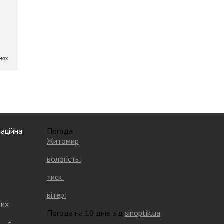
аційна
Погода
Житомир
вологість:
тиск:
вітер:
них
Погода на 10 днів від
sinoptik.ua