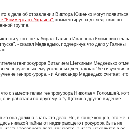
что в деле об отравлении Виктора Ющенко могут появиться
те "Коммерсант-Украина"
, комментируя ход следствия по
енной группе.
икто ни у кого не забирал. Галина Ивановна Климович (глав
пуске", - сказал Медведько, подчеркнув что дело у Галины
ан.
тителем генпрокурора Виталием Щеткиным Медведько отме
сех порученных ему уголовных дел, так как "без изучения 
чение генпрокурора, - и Александр Медведько считает, что
, что с заместителем генпрокурора Николаем Голомшей, ко
 они работали по-другому, а "у Щеткина другое видение
ко она должна знать это дело. Но, в конце концов, это же 
и здесь никакой тайны от надзирающего прокурора быть не
е, часть уголовного дела изучается, а часть находится в ее