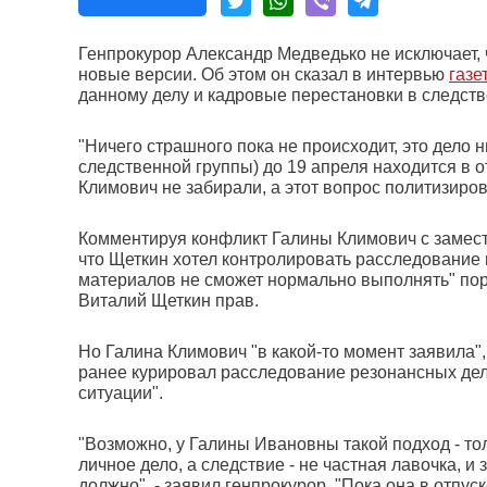
Генпрокурор Александр Медведько не исключает, 
новые версии. Об этом он сказал в интервью
газе
данному делу и кадровые перестановки в следств
"Ничего страшного пока не происходит, это дело н
следственной группы) до 19 апреля находится в от
Климович не забирали, а этот вопрос политизиров
Комментируя конфликт Галины Климович с замес
что Щеткин хотел контролировать расследование в
материалов не сможет нормально выполнять" пору
Виталий Щеткин прав.
Но Галина Климович "в какой-то момент заявила"
ранее курировал расследование резонансных дел,
ситуации".
"Возможно, у Галины Ивановны такой подход - толь
личное дело, а следствие - не частная лавочка, 
должно", - заявил генпрокурор. "Пока она в отпуск