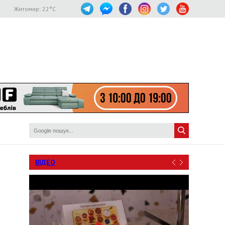
Житомир:
22
°C
ВІДЕО