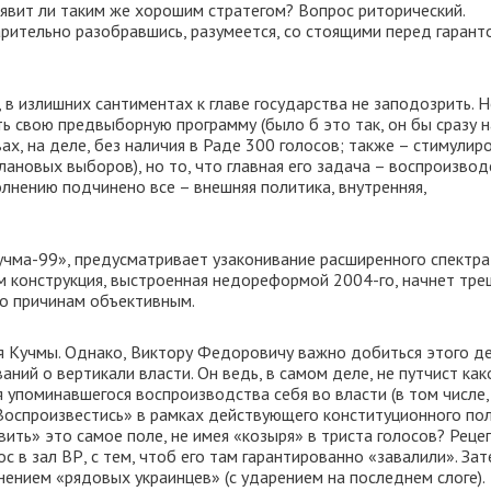
оявит ли таким же хорошим стратегом? Вопрос риторический.
арительно разобравшись, разумеется, со стоящими перед гарант
, в излишних сантиментах к главе государства не заподозрить. Н
ть свою предвыборную программу (было б это так, он бы сразу 
вах, на деле, без наличия в Раде 300 голосов; также – стимулир
лановых выборов), но то, что главная его задача – воспроизво
лнению подчинено все – внешняя политика, внутренняя,
учма-99», предусматривает узаконивание расширенного спектра
м конструкция, выстроенная недореформой 2004-го, начнет тре
 по причинам объективным.
я Кучмы. Однако, Виктору Федоровичу важно добиться этого де
ний о вертикали власти. Он ведь, в самом деле, не путчист как
я упоминавшегося воспроизводства себя во власти (в том числе,
«Воспроизвестись» в рамках действующего конституционного по
ить» это самое поле, не имея «козыря» в триста голосов? Реце
ос в зал ВР, с тем, чтоб его там гарантированно «завалили». Зат
ением «рядовых украинцев» (с ударением на последнем слоге).