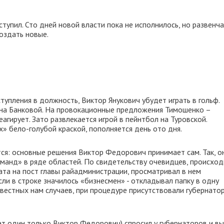
тупил. Сто дней новой власти пока не исполнилось, но развенч
создать новые.
тупления в должность, Виктор Янукович убудет играть в гольф.
на Банковой. На провокационные предложения Тимошенко –
агирует. Зато развлекается игрой в пейнтбол на Туровской.
» бело-голубой краской, пополняется день ото дня.
я: основные решения Виктор Федорович принимает сам. Так, о
манд» в ряде областей. По свидетельству очевидцев, происхо
ата на пост главы райадминистрации, просматривал в нем
ли в строке значилось «бизнесмен» - откладывал папку в одну
 известных нам случаев, при процедуре присутствовали губернато
еет один только Виктор Федорович) спросил у губернаторов и в