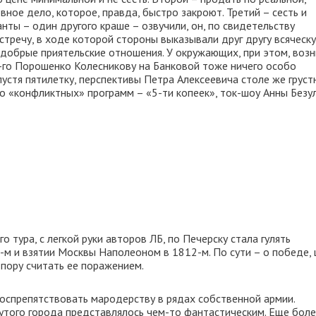
ное дело, которое, правда, быстро закроют. Третий – сесть и
анты – один другого краше – озвучили, он, по свидетельству
стречу, в ходе которой стороны выказывали друг другу всяческ
добрые приятельские отношения. У окружающих, при этом, воз
го Порошенко Колесникову на Банковой тоже ничего особо
Спустя пятилетку, перспективы Петра Алексеевича столе же грус
бо «конфликтных» программ – «5-ти копеек», ток-шоу Анны Безу
 тура, с легкой руки авторов ЛБ, по Печерску стала гулять
м и взятии Москвы Наполеоном в 1812-м. По сути – о победе, 
 пору считать ее поражением.
 воспрепятствовать мародерству в рядах собственной армии.
утого города представлялось чем-то фантастическим. Еще бол