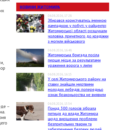
НОВИНИ ЖИТОМИРА
их
06.08.2026, 17:28
Збирався користуватись іменною
лампадкою у побуті: у райцентрі
Житомирської області розшукали
чоловіка, причетного до крадіжки
з могили військового
06.08.2026, 16:48
Житомирська бригада посіла
перше місце за результатами
и,
ураження ворога у липні
тор
06.08.2026, 16:15
У селі Житомирського району на
ставку знайшли мертвими
молодих лебедів: попередньо
ознак браконьєрства не виявили
06.08.2026, 15:54
еде –
Понад 300 голосів зібрала
на.
петиція до влади Житомира
рия
щодо вирішення проблеми
щего
безпритульних тварин та
забезпечення безпеки людей