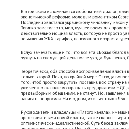
В этой связи вспоминается любопытный диалог, дав
экономической реформе, молодым романтиком Серге
Последний хвастался украинскому чиновнику, какой у 
Тигипко заметил: это, мол, лучшее время для провед
действительно мощная власть, которую не просто ув
повышения ЖКХ тарифов, пенсионного возраста, уреза
Вслух замечать еще и то, что вся эта «Божья благода
рухнуть на следующий день после ухода Лукашенко, С
Теоретически, оба способа воспроизведения власти 
только второй. Пока, по крайней мере. Отсюда вопрос
того, чтоб просто закрутить, поставив всю страну н
уже честно сказали: возвращать предприятиям НДС,
предвыборным обещаниям, не станут. Но, заявления в
написать попросили. Ни в одном, из известных «ЛБ» сл
Руководители и владельцы «Пятого канала», имевшие
представителями новой власти, также склонны верить
оптимистически-идеалистической. Суть бесед заключа
предложили три варианта. Первый – продать канал по