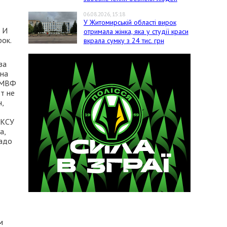
06.08.2026, 15:18
У Житомирській області вирок
 И
отримала жінка, яка у студії краси
рок.
вкрала сумку з 24 тис. грн
за
 на
я МВФ
т не
,
 КСУ
а,
надо
м