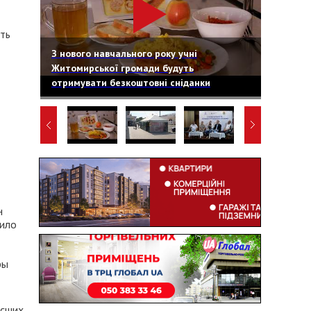
ать
З нового навчального року учні
Житомирської громади будуть
отримувати безкоштовні сніданки
н
дило
ры
ысших