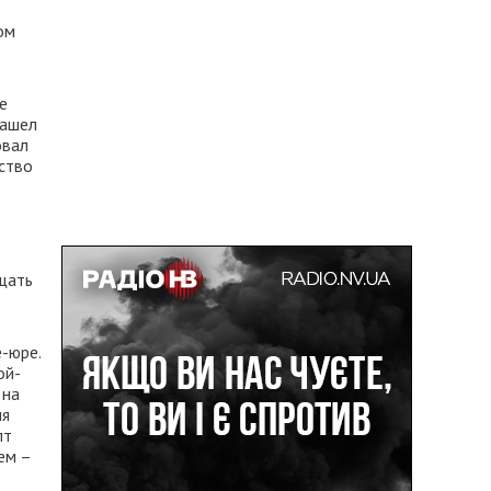
ом
е
нашел
овал
дство
щать
-юре.
ой-
 на
ля
пт
ем –