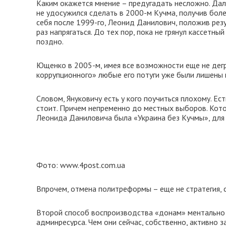
Каким окажется мнение – предугадать несложно. Дале
не удосужился сделать в 2000-м Кучма, получив более
себя после 1999-го, Леонид Данилович, положив рез
раз напрягаться. До тех пор, пока не грянул кассетны
поздно.
Ющенко в 2005-м, имея все возможности еще не дегр
коррупционного» любые его потуги уже были лишены 
Словом, Януковичу есть у кого поучиться плохому. Ест
стоит. Причем непременно до местных выборов. Кото
Леонида Даниловича была «Украина без Кучмы», для
Фото: www.4post.com.ua
Впрочем, отмена политреформы – еще не стратегия, 
Второй способ воспроизводства «донам» ментально б
админресурса. Чем они сейчас, собственно, активно з