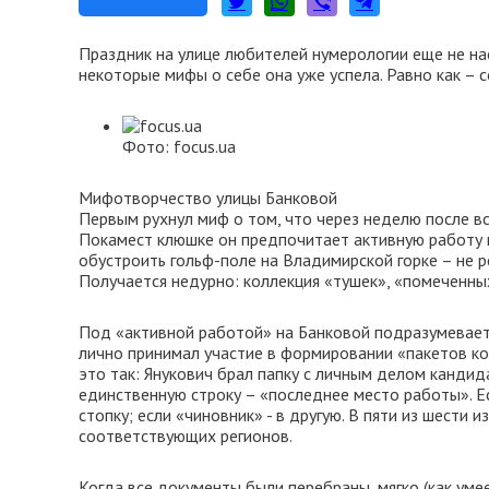
Праздник на улице любителей нумерологии еще не нас
некоторые мифы о себе она уже успела. Равно как – 
Фото: focus.ua
Мифотворчество улицы Банковой
Первым рухнул миф о том, что через неделю после вс
Покамест клюшке он предпочитает активную работу 
обустроить гольф-поле на Владимирской горке – не ре
Получается недурно: коллекция «тушек», «помеченных
Под «активной работой» на Банковой подразумеваетс
лично принимал участие в формировании «пакетов ко
это так: Янукович брал папку с личным делом кандид
единственную строку – «последнее место работы». Ес
стопку; если «чиновник» - в другую. В пяти из шести
соответствующих регионов.
Когда все документы были перебраны, мягко (как ум