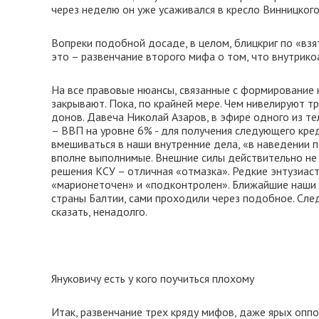
через неделю он уже усаживался в кресло Винницкого
Вопреки подобной досаде, в целом, блицкриг по «вз
это – развенчание второго мифа о том, что внутрико
На все правовые нюансы, связанные с формирование 
закрывают. Пока, по крайней мере. Чем нивелируют 
донов. Давеча Николай Азаров, в эфире одного из те
– ВВП на уровне 6% - для получения следующего кре
вмешиваться в наши внутренние дела, «в наведении по
вполне выполнимые. Внешние силы действительно не 
решения КСУ – отличная «отмазка». Редкие энтузиаст
«марионеточен» и «подконтролен». Ближайшие наши ц
страны Балтии, сами проходили через подобное. След
сказать, ненадолго.
Януковичу есть у кого поучиться плохому
Итак, развенчание трех кряду мифов, даже ярых опп