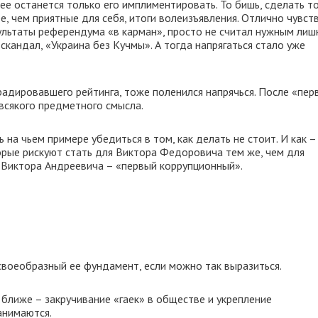
е останется только его имплиментировать. То бишь, сделать то
, чем приятные для себя, итоги волеизъявления. Отлично чувст
ультаты референдума «в карман», просто не считал нужным лиш
й скандал, «Украина без Кучмы». А тогда напрягаться стало уже
адировавшего рейтинга, тоже поленился напрячься. После «пер
всякого предметного смысла.
ь на чьем примере убедиться в том, как делать не стоит. И как –
рые рискуют стать для Виктора Федоровича тем же, чем для
 Виктора Андреевича – «первый коррупционный».
своеобразный ее фундамент, если можно так выразиться.
лиже – закручивание «гаек» в обществе и укрепление
анимаются.