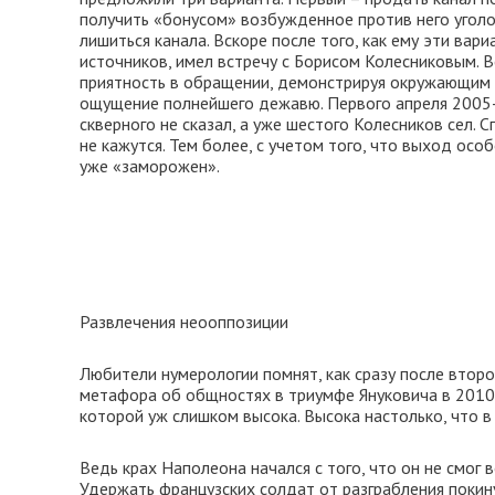
получить «бонусом» возбужденное против него уголов
лишиться канала. Вскоре после того, как ему эти вари
источников, имел встречу с Борисом Колесниковым. В
приятность в обращении, демонстрируя окружающим 
ощущение полнейшего дежавю. Первого апреля 2005-
скверного не сказал, а уже шестого Колесников сел. 
не кажутся. Тем более, с учетом того, что выход осо
уже «заморожен».
Развлечения неооппозиции
Любители нумерологии помнят, как сразу после второго
метафора об общностях в триумфе Януковича в 2010-
которой уж слишком высока. Высока настолько, что в
Ведь крах Наполеона начался с того, что он не смог
Удержать французских солдат от разграбления покин