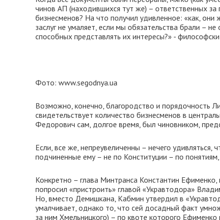
чинов АП (находившихся тут же) – ответственных за 
бизнесменов? На что получил удивленное: «как, они 
заслуг не умаляет, если мы обязательства брали – не
способных представлять их интересы?» - философски 
Фото: www.segodnya.ua
Возможно, конечно, благородство и порядочность Ли
свидетельствует количество бизнесменов в центральн
Федорович сам, долгое время, был чиновником, пред
Если, все же, непреувеличенны – нечего удивляться,
подчиненные ему – не по Конституции – по понятиям,
Конкретно – глава Минтранса Константин Ефименко,
попросил «пристроить» главой «Укравтодора» Влади
Но, вместо Демишкана, Кабмин утвердил в «Укравто
умалчивает, однако то, что сей досадный факт умно
за ним Хмельницкого) – по квоте которого Ефименко