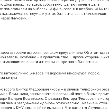
подбор папок, что здесь, собственно, делают личные дела
же помогали вам на выборах! И финансово, и в штабах». «Никто 
 отказываемся, но, неужели у этих бизнесменов нет чиновников,
изрек Янукович.
дера авторами истории порядком преувеличены. Об этом, кстат
ой власти, особенно – в правительстве. С другой стороны, Вик
ставляющим во власти интересы конкретного бизнесмена.
 что интерес лично Виктора Федоровича игнорируют, порою,
 министры.
 которого Виктор Федорович якобы – в личной телефонной бес
мира Демишкана, занимавшего аналогичный пост в былые време
дор» Валерия Вощевского. О реакции Виктора Федоровича исто
жил гнев и раздражение «донов» относительно Литвина (и стоя
 пришел в КМУ, сомнений не вызывает. Что касается Демишкана,