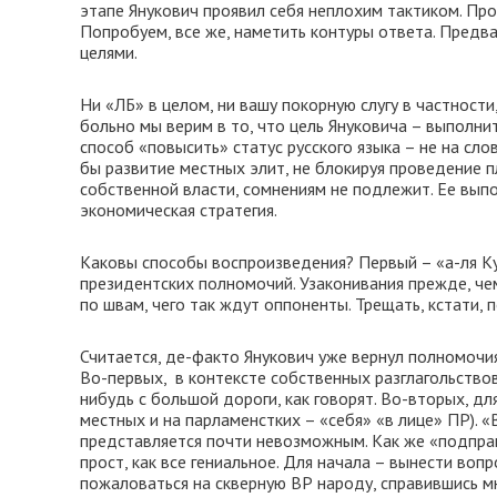
этапе Янукович проявил себя неплохим тактиком. Пр
Попробуем, все же, наметить контуры ответа. Предв
целями.
Ни «ЛБ» в целом, ни вашу покорную слугу в частности
больно мы верим в то, что цель Януковича – выполни
способ «повысить» статус русского языка – не на сло
бы развитие местных элит, не блокируя проведение п
собственной власти, сомнениям не подлежит. Ее выпо
экономическая стратегия.
Каковы способы воспроизведения? Первый – «а-ля К
президентских полномочий. Узаконивания прежде, че
по швам, чего так ждут оппоненты. Трещать, кстати,
Считается, де-факто Янукович уже вернул полномочи
Во-первых, в контексте собственных разглагольствова
нибудь с большой дороги, как говорят. Во-вторых, дл
местных и на парламенстких – «себя» «в лице» ПР). 
представляется почти невозможным. Как же «подправ
прост, как все гениальное. Для начала – вынести вопр
пожаловаться на скверную ВР народу, справившись мн