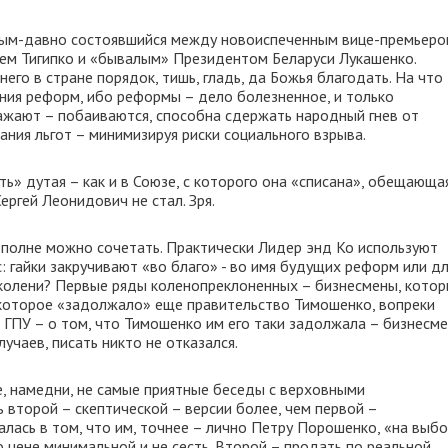
ным-давно состоявшийся между новоиспеченным вице-премьеро
ем Тигипко и «бывалым» Президентом Беларуси Лукашенко.
него в стране порядок, тишь, гладь, да Божья благодать. На что
ения реформ, ибо реформы – дело болезненное, и только
ажают – побаиваются, способна сдержать народный гнев от
ния льгот – минимизируя риски социального взрыва.
ть» дутая – как и в Союзе, с которого она «списана», обещающа
ергей Леонидович не стал. Зря.
вполне можно сочетать. Практически Лидер энд Ко используют
: гайки закручивают «во благо» - во имя будущих реформ или д
а колени? Первые ряды коленопреклоненных – бизнесмены, кото
 которое «задолжало» еще правительство Тимошенко, вопреки
 ГПУ – о том, что Тимошенко им его таки задолжала – бизнесм
учаев, писать никто не отказался.
, намедни, не самые приятные беседы с верховными
 второй – скептической – версии более, чем первой –
лась в том, что им, точнее – лично Петру Порошенко, «на выб
 цене минимальной и не сесть. Второй – продать по реальной,