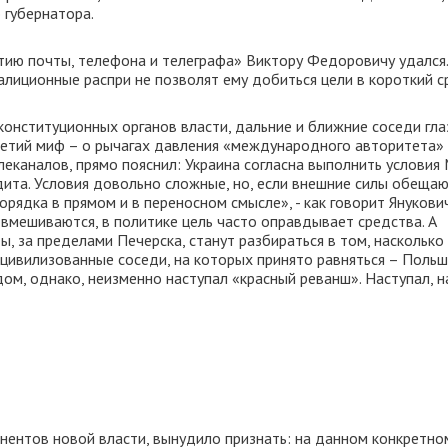
 губернатора.
ятию почты, телефона и телеграфа» Виктору Федоровичу удался.
алиционные распри не позволят ему добиться цели в короткий с
конституционных органов власти, дальние и ближние соседи гла
третий миф – о рычагах давления «международного авторитета»
леканалов, прямо пояснил: Украина согласна выполнить услови
дита. Условия довольно сложные, но, если внешние силы обещаю
рядка в прямом и в переносном смысле», - как говорит Янукович
вмешиваются, в политике цель часто оправдывает средства. А
ы, за пределами Печерска, станут разбираться в том, насколько
ивилизованные соседи, на которых принято равняться – Польш
ом, однако, неизменно наступал «красный реванш». Наступал, 
онентов новой власти, вынудило признать: на данном конкретно