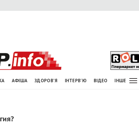
КА
АФІША
ЗДОРОВ'Я
ІНТЕРВ'Ю
ВІДЕО
ІНШЕ
егия?