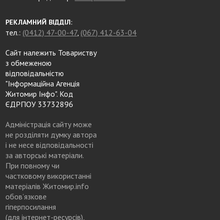
РЕКЛАМНИЙ ВІДДІЛ:
тел.:
(0412) 47-00-47
,
(067) 412-63-04
Сайт належить Товариству
з обмеженою
відповідальністю
"Інформаційна Агенція
Житомир Інфо". Код
ЄДРПОУ 33732896
Адміністрація сайту може
не розділяти думку автора
і не несе відповідальності
за авторські матеріали.
При повному чи
частковому використанні
матеріалів Житомир.info
обов’язкове
гіперпосилання
(для інтернет-ресурсів),