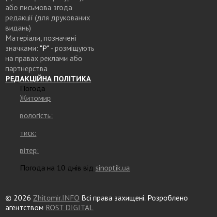
або письмова згода
редакції (для друкованих
видань)
Матеріали, позначені
значками:
"Р"
- розміщують
на правах реклами або
партнерства
РЕДАКЦІЙНА ПОЛІТИКА
Погода
Житомир
вологість:
тиск:
вітер:
Погода на 10 днів від
sinoptik.ua
© 2026
Zhitomir.INFO
Всі права захищені. Розроблено
агентством
ROST DIGITAL