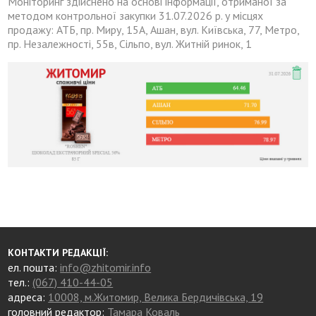
Моніторинг здійснено на основі інформації, отриманої за
методом контрольної закупки 31.07.2026 р. у місцях
продажу: АТБ, пр. Миру, 15А, Ашан, вул. Київська, 77, Метро,
пр. Незалежності, 55в, Сільпо, вул. Житній ринок, 1
КОНТАКТИ РЕДАКЦІЇ:
ел. пошта:
info@zhitomir.info
тел.:
(067) 410-44-05
адреса:
10008, м.Житомир, Велика Бердичівська, 19
головний редактор:
Тамара Коваль