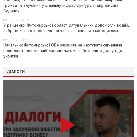
громаді: є влучання у цивільну інфраструктуру, підприємства і
будинок
08.08.2026, 22:06
У райцентрі Житомирської області рятувальники допомогли водійці
вибратися з авто, понівеченого після зіткнення з мотоциклом
08.08.2026, 21:53
Начальник Житомирської ОВА закликав не нехтувати сигналами
повітряної тривоги найближчим часом і забезпечити доступ до
укриттів
ДІАЛОГИ