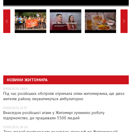
НОВИНИ ЖИТОМИРА
09.08.2026, 14:09
Під час російських обстрілів отримала опіки житомирянка, ще двоє
жителів району лікуватимуться амбулаторно
09.08.2026, 13:37
Внаслідок російської атаки у Житомирі зупинило роботу
підприємство, де працювали 3500 людей
09.08.2026, 10:16
Троє людей постраждали внаслідок атаки рф по Житомирській