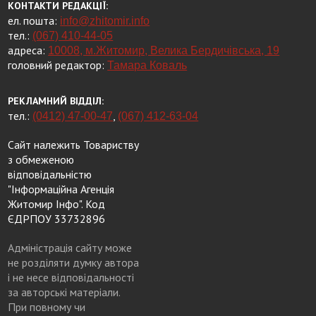
КОНТАКТИ РЕДАКЦІЇ:
ел. пошта:
info@zhitomir.info
тел.:
(067) 410-44-05
адреса:
10008, м.Житомир, Велика Бердичівська, 19
головний редактор:
Тамара Коваль
РЕКЛАМНИЙ ВІДДІЛ:
тел.:
,
(0412) 47-00-47
(067) 412-63-04
Сайт належить Товариству
з обмеженою
відповідальністю
"Інформаційна Агенція
Житомир Інфо". Код
ЄДРПОУ 33732896
Адміністрація сайту може
не розділяти думку автора
і не несе відповідальності
за авторські матеріали.
При повному чи