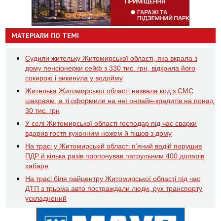
МАТЕРІАЛИ ПО ТЕМІ
Судили жительку Житомирської області, яка вкрала з
дому пенсіонерки сейф з 330 тис. грн, відкрила його
сокирою і викинула у водойму
Жителька Житомирської області назвала код з СМС
шахраям, а ті оформили на неї онлайн-кредитів на понад
30 тис. грн
У селі Житомирської області господар під час сварки
вдарив гостя кухонним ножем й пішов з дому
На трасі у Житомирській області п’яний водій порушив
ПДР й кілька разів пропонував патрульним 400 доларів
хабаря
На трасі біля райцентру Житомирської області під час
ДТП з трьома авто постраждали люди, рух транспорту
ускладнений