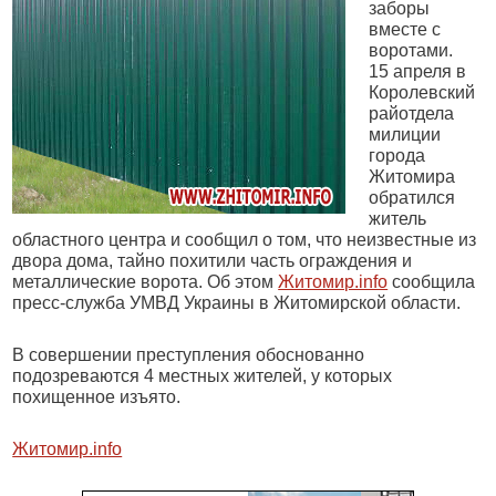
заборы
вместе с
воротами.
15 апреля в
Королевский
райотдела
милиции
города
Житомира
обратился
житель
областного центра и сообщил о том, что неизвестные из
двора дома, тайно похитили часть ограждения и
металлические ворота. Об этом
Житомир.info
сообщила
пресс-служба УМВД Украины в Житомирской области.
В совершении преступления обоснованно
подозреваются 4 местных жителей, у которых
похищенное изъято.
Житомир.info