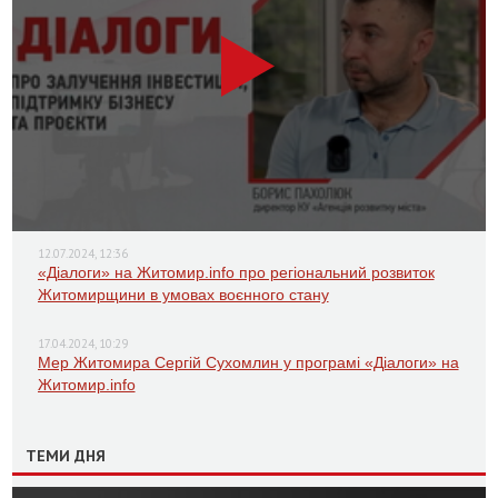
12.07.2024, 12:36
«Діалоги» на Житомир.info про регіональний розвиток
Житомирщини в умовах воєнного стану
17.04.2024, 10:29
Мер Житомира Сергій Сухомлин у програмі «Діалоги» на
Житомир.info
ТЕМИ ДНЯ