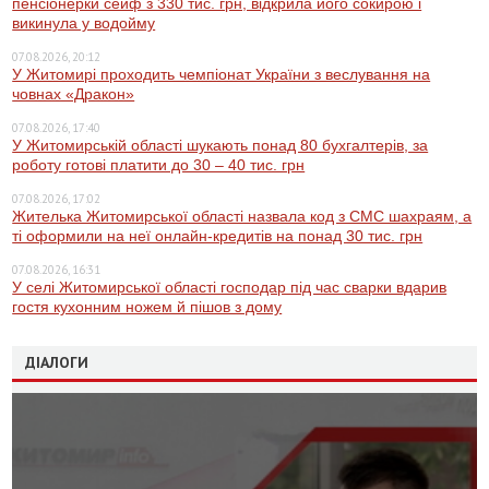
пенсіонерки сейф з 330 тис. грн, відкрила його сокирою і
викинула у водойму
07.08.2026, 20:12
У Житомирі проходить чемпіонат України з веслування на
човнах «Дракон»
07.08.2026, 17:40
У Житомирській області шукають понад 80 бухгалтерів, за
роботу готові платити до 30 – 40 тис. грн
07.08.2026, 17:02
Жителька Житомирської області назвала код з СМС шахраям, а
ті оформили на неї онлайн-кредитів на понад 30 тис. грн
07.08.2026, 16:31
У селі Житомирської області господар під час сварки вдарив
гостя кухонним ножем й пішов з дому
ДІАЛОГИ