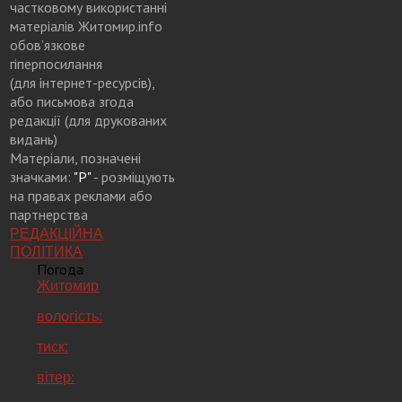
частковому використанні
матеріалів Житомир.info
обов’язкове
гіперпосилання
(для інтернет-ресурсів),
або письмова згода
редакції (для друкованих
видань)
Матеріали, позначені
значками:
"Р"
- розміщують
на правах реклами або
партнерства
РЕДАКЦІЙНА
ПОЛІТИКА
Погода
Житомир
вологість:
тиск:
вітер: