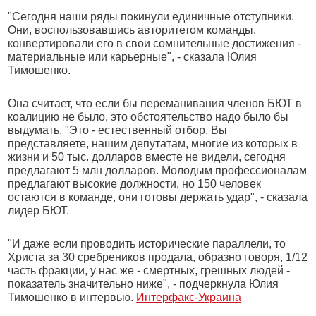
"Сегодня наши ряды покинули единичные отступники.
Они, воспользовавшись авторитетом команды,
конвертировали его в свои сомнительные достижения -
материальные или карьерные", - сказала Юлия
Тимошенко.
Она считает, что если бы переманивания членов БЮТ в
коалицию не было, это обстоятельство надо было бы
выдумать. "Это - естественный отбор. Вы
представляете, нашим депутатам, многие из которых в
жизни и 50 тыс. долларов вместе не видели, сегодня
предлагают 5 млн долларов. Молодым профессионалам
предлагают высокие должности, но 150 человек
остаются в команде, они готовы держать удар", - сказала
лидер БЮТ.
"И даже если проводить исторические параллели, то
Христа за 30 сребреников продала, образно говоря, 1/12
часть фракции, у нас же - смертных, грешных людей -
показатель значительно ниже", - подчеркнула Юлия
Тимошенко в интервью.
Интерфакс-Украина