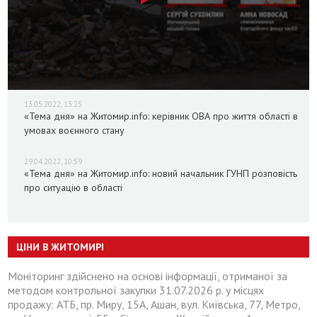
13.05.2022, 13:25
«Тема дня» на Житомир.info: керівник ОВА про життя області в
умовах воєнного стану
29.04.2022, 10:59
«Тема дня» на Житомир.info: новий начальник ГУНП розповість
про ситуацію в області
ЦІНИ В ЖИТОМИРІ
Моніторинг здійснено на основі інформації, отриманої за
методом контрольної закупки 31.07.2026 р. у місцях
продажу: АТБ, пр. Миру, 15А, Ашан, вул. Київська, 77, Метро,