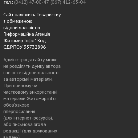
тел.:
(0412) 47-00-47
,
(067) 412-63-04
Сайт належить Товариству
з обмеженою
відповідальністю
"Інформаційна Агенція
Житомир Інфо". Код
ЄДРПОУ 33732896
Адміністрація сайту може
не розділяти думку автора
і не несе відповідальності
за авторські матеріали.
При повному чи
частковому використанні
матеріалів Житомир.info
обов’язкове
гіперпосилання
(для інтернет-ресурсів),
або письмова згода
редакції (для друкованих
видань)