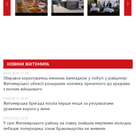
НОВИНИ ЖИТОМИРА
06.08.2026, 17:28
Збирався користуватись іменною лампадкою у побуті: у райцентрі
Житомирської області розшукали чоловіка, причетного до крадіжки
з могили військового
06.08.2026, 16:48
Житомирська бригада посіла перше місце за результатами
ураження ворога у липні
06.08.2026, 16:15
У селі Житомирського району на ставку знайшли мертвими молодих
лебедів: попередньо ознак браконьєрства не виявили