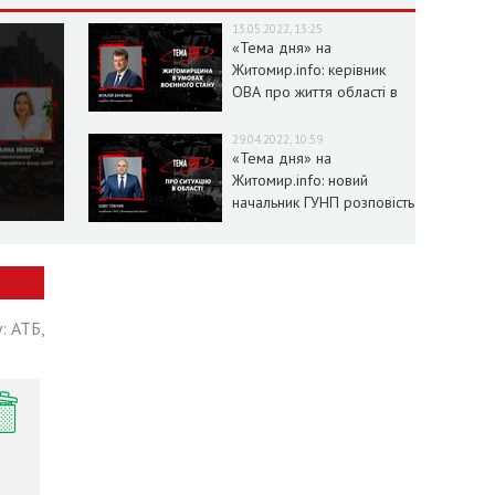
13.05.2022, 13:25
«Тема дня» на
Житомир.info: керівник
ОВА про життя області в
умовах воєнного стану
29.04.2022, 10:59
«Тема дня» на
Житомир.info: новий
начальник ГУНП розповість
про ситуацію в області
: АТБ,