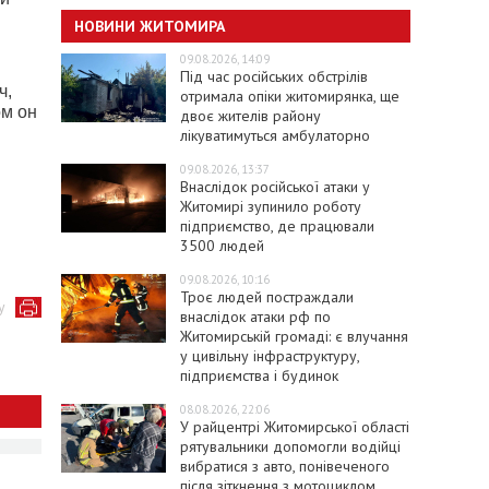
НОВИНИ ЖИТОМИРА
09.08.2026, 14:09
Під час російських обстрілів
ч,
отримала опіки житомирянка, ще
ом он
двоє жителів району
лікуватимуться амбулаторно
09.08.2026, 13:37
Внаслідок російської атаки у
Житомирі зупинило роботу
підприємство, де працювали
3500 людей
09.08.2026, 10:16
Троє людей постраждали
у
внаслідок атаки рф по
Житомирській громаді: є влучання
у цивільну інфраструктуру,
підприємства і будинок
08.08.2026, 22:06
У райцентрі Житомирської області
рятувальники допомогли водійці
вибратися з авто, понівеченого
після зіткнення з мотоциклом