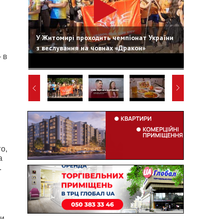
У Житомирі проходить чемпіонат України
з веслування на човнах «Дракон»
 в
о,
а
.
 и