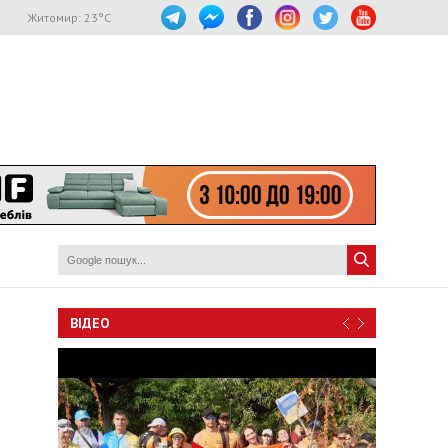
Житомир:
23
°C
ВІДЕО