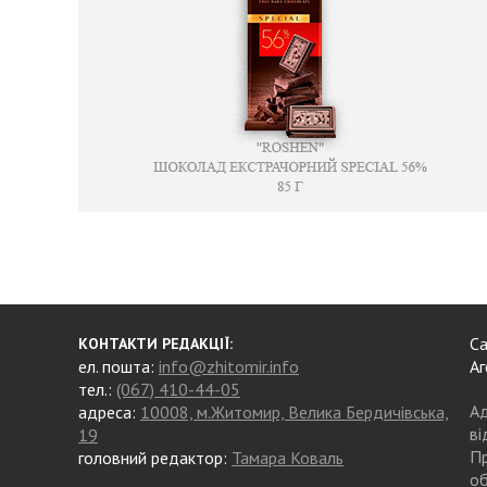
Са
КОНТАКТИ РЕДАКЦІЇ:
ел. пошта:
info@zhitomir.info
Аг
тел.:
(067) 410-44-05
Ад
адреса:
10008, м.Житомир, Велика Бердичівська,
ві
19
Пр
головний редактор:
Тамара Коваль
об