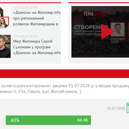
12.07.2024, 12:36
«Діалоги» на Житомир.info
про регіональний
розвиток Житомирщини в
умовах воєнного стану
17.04.2024, 10:29
Мер Житомира Сергій
Сухомлин у програмі
«Діалоги» на Житомир.info
 за методом контрольної закупки 31.07.2026 р. у місцях продажу
лежності, 55в, Сільпо, вул. Житній ринок, 1