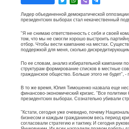
Лидер объединенной демократической оппозиции 
президентских выборах стал некачественный под
"Я не снимаю ответственность с себя и своей ко
том, что мы не смогли хорошо выстроить партийн
отбор. Чтобы вести кампанию на местах. Существ
поддержкой для меня, сколько дискредитирующим
По ее словам, анализ избирательной кампании по
структурам формирование списков в местные сов
гражданское общество. Больше этого не будет", - 
В то же время, Юлия Тимошенко назвала еще неск
финансово-экономический кризис. "Все политики б
президентских выборах. Сознательно убивали стра
"Кстати, сегодня уже очевидно, почему Национал
бизнесом и каждым гражданином весь период кри
согласовали стратегию и тактику. И сегодня рук
Януковичем. Их всех наградили правом работы да