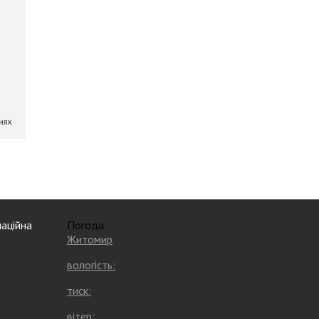
аційна
Погода
Житомир
вологість:
тиск:
вітер: