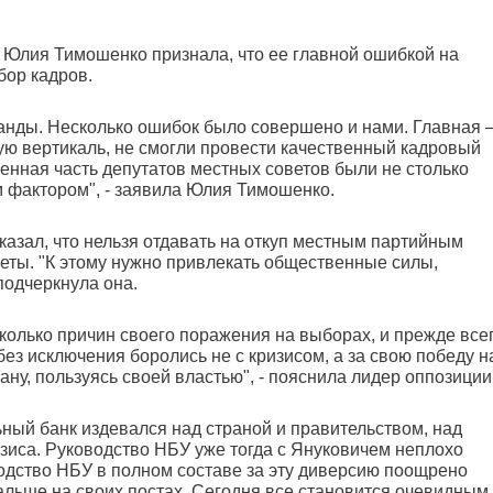
Юлия Тимошенко признала, что ее главной ошибкой на
бор кадров.
манды. Несколько ошибок было совершено и нами. Главная –
ую вертикаль, не смогли провести качественный кадровый
енная часть депутатов местных советов были не столько
 фактором", - заявила Юлия Тимошенко.
казал, что нельзя отдавать на откуп местным партийным
еты. "К этому нужно привлекать общественные силы,
подчеркнула она.
олько причин своего поражения на выборах, и прежде всег
ез исключения боролись не с кризисом, а за свою победу н
ну, пользуясь своей властью", - пояснила лидер оппозиции
ьный банк издевался над страной и правительством, над
зиса. Руководство НБУ уже тогда с Януковичем неплохо
оводство НБУ в полном составе за эту диверсию поощрено
льше на своих постах. Сегодня все становится очевидным