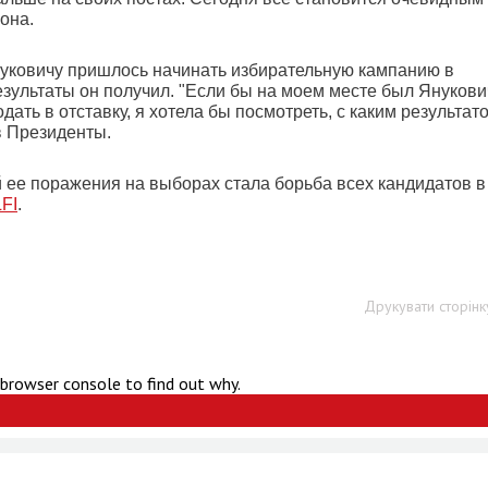
 она.
уковичу пришлось начинать избирательную кампанию в
езультаты он получил. "Если бы на моем месте был Янукови
ать в отставку, я хотела бы посмотреть, с каким результат
в Президенты.
ее поражения на выборах стала борьба всех кандидатов в
FI
.
Друкувати сторінк
 browser console to find out why.