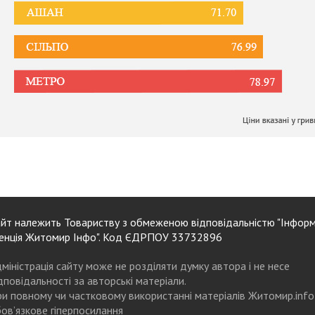
йт належить Товариству з обмеженою відповідальністю "Інформ
енція Житомир Інфо". Код ЄДРПОУ 33732896
міністрація сайту може не розділяти думку автора і не несе
дповідальності за авторські матеріали.
и повному чи частковому використанні матеріалів Житомир.info
ов’язкове гіперпосилання