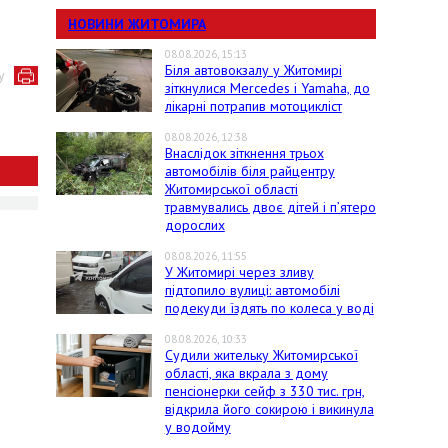
НОВИНИ ЖИТОМИРА
08.08.2026, 15:13
Біля автовокзалу у Житомирі
у
зіткнулися Mercedes і Yamaha, до
лікарні потрапив мотоцикліст
08.08.2026, 12:38
Внаслідок зіткнення трьох
автомобілів біля райцентру
Житомирської області
травмувались двоє дітей і пʼятеро
дорослих
08.08.2026, 11:55
У Житомирі через зливу
підтопило вулиці: автомобілі
подекуди їздять по колеса у воді
08.08.2026, 10:33
Судили жительку Житомирської
області, яка вкрала з дому
пенсіонерки сейф з 330 тис. грн,
відкрила його сокирою і викинула
у водойму