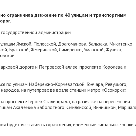
но ограничила движение по 40 улицам и транспортным
орог.
 государственной администрации.
 улицам Ямской, Полесской, Драгоманова, Бальзака, Микитенко,
кой, Братской, Жмеринской, Симиренко, Уманской, Фучика,
овской.
Парковой дороге и Петровской аллее, проспекте Королева и
ся по улицам Набережно-Корчеватской, Гончара, Ревуцкого,
народов, на путепроводе возле станции метро «Осокорки».
на проспекте Героев Сталинграда, на развязке на пересечении
лицам Академика Заболотного, Смилянской, Винницкой, Маршал
ция будет выставлять ограждения, временные сигнальные знаки 