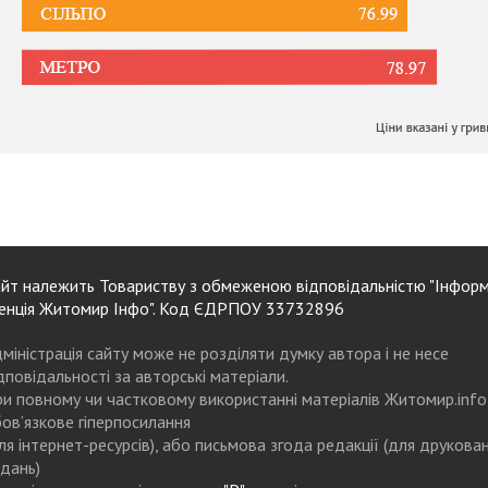
йт належить Товариству з обмеженою відповідальністю "Інформ
енція Житомир Інфо". Код ЄДРПОУ 33732896
міністрація сайту може не розділяти думку автора і не несе
дповідальності за авторські матеріали.
и повному чи частковому використанні матеріалів Житомир.info
ов’язкове гіперпосилання
ля інтернет-ресурсів), або письмова згода редакції (для друкова
дань)