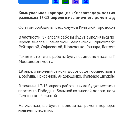
Коммунальная корпорация «Киевавтодор» частич
развязкам 17-18 апреля из-за ямочного ремонта д
Об этом сообщила пресс-служба Киевской городской
В частности, 17 апреля работы будут выполняться по
Героев Днепра, Оленевской, Введенской, Борисоглебс
Рейтарской, Софиевской, Шолуденко, Гончара, Баггоут
Также в этот день работы будут осуществляться на 
Московском мосту.
18 апреля ямочный ремонт дорог будет осуществлять
Довбуша, Приречной, Андрющенко, бульваре Дружбы 
В течение 17-18 апреля работы также будут вестись 
проспекта Победы и Большой кольцевой дороги, по у
Тимошенко, Белицкой.
На участках, где будет проводиться ремонт, корпора
машины прикрытия.