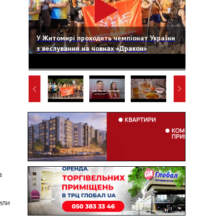
У Житомирі проходить чемпіонат України
з веслування на човнах «Дракон»
а
или