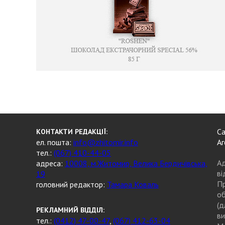
Са
КОНТАКТИ РЕДАКЦІЇ:
ел. пошта:
info@zhitomir.info
Аг
тел.:
(067) 410-44-05
Ад
адреса:
10008, м.Житомир, Велика Бердичівська,
ві
19
Пр
головний редактор:
Тамара Коваль
об
(д
РЕКЛАМНИЙ ВІДДІЛ:
ви
тел.:
(0412) 47-00-47
,
(067) 412-63-04