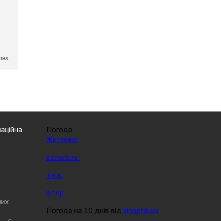
аційна
Погода
Житомир
вологість:
тиск:
вітер:
них
Погода на 10 днів від
sinoptik.ua