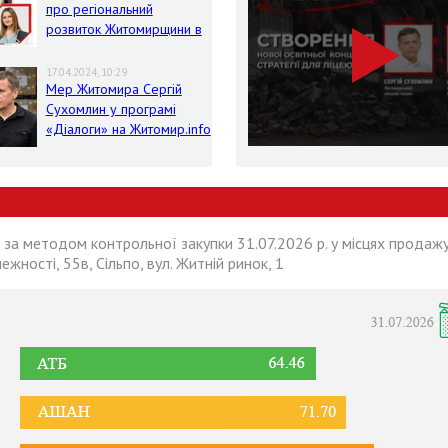
про регіональний
розвиток Житомирщини в
умовах воєнного стану
17.04.2024, 10:29
Мер Житомира Сергій
Сухомлин у програмі
«Діалоги» на Житомир.info
 за методом контрольної закупки 31.07.2026 р. у місцях продажу
лежності, 55в, Сільпо, вул. Житній ринок, 1