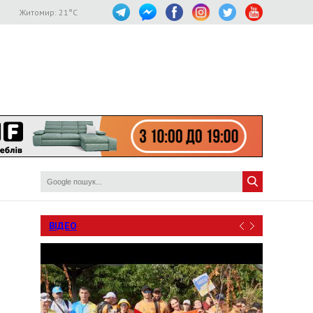
Житомир:
21
°C
ВІДЕО