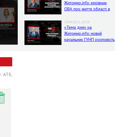
Житомир.info: керівник
ОВА про життя області в
умовах воєнного стану
29.04.2022, 10:59
«Тема дня» на
Житомир.info: новий
начальник ГУНП розповість
про ситуацію в області
: АТБ,