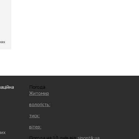
аційна
Погода
Житомир
вологість:
тиск:
вітер:
них
Погода на 10 днів від
sinoptik.ua