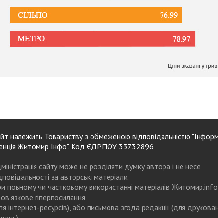
йт належить Товариству з обмеженою відповідальністю "Інформ
енція Житомир Інфо". Код ЄДРПОУ 33732896
міністрація сайту може не розділяти думку автора і не несе
дповідальності за авторські матеріали.
и повному чи частковому використанні матеріалів Житомир.info
ов’язкове гіперпосилання
ля інтернет-ресурсів), або письмова згода редакції (для друкова
дань)