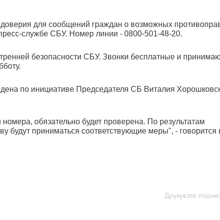
 доверия для сообщений граждан о возможных противопра
пресс-службе СБУ. Номер линии - 0800-501-48-20.
тренней безопасности СБУ. Звонки бесплатные и принима
бботу.
ведена по инициативе Председателя СБ Виталия Хорошковск
и номера, обязательно будет проверена. По результатам
у будут приниматься соответствующие меры", - говорится 
Друкувати сторінк