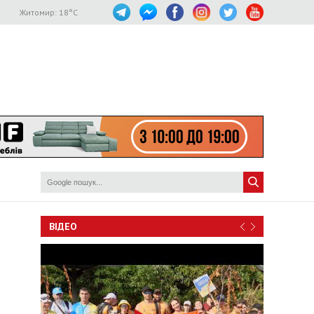
Житомир:
18
°C
ВІДЕО