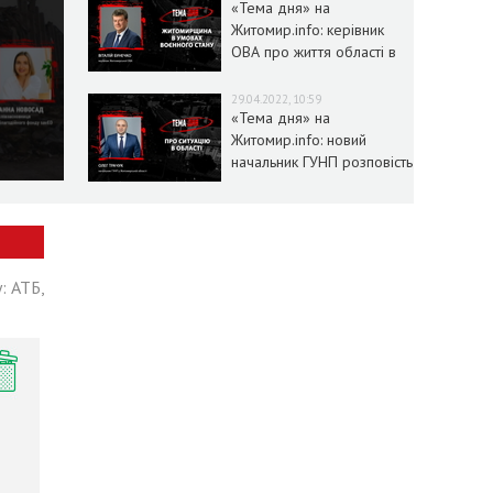
«Тема дня» на
Житомир.info: керівник
ОВА про життя області в
умовах воєнного стану
29.04.2022, 10:59
«Тема дня» на
Житомир.info: новий
начальник ГУНП розповість
про ситуацію в області
: АТБ,