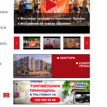
вных
У Житомирі проходить чемпіонат України
з веслування на човнах «Дракон»
ются
ого,
в
у