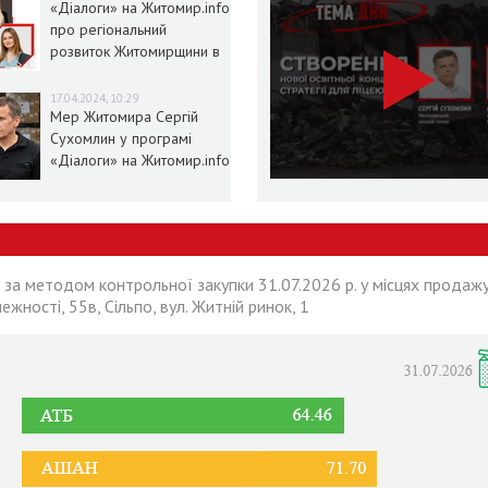
«Діалоги» на Житомир.info
про регіональний
розвиток Житомирщини в
умовах воєнного стану
17.04.2024, 10:29
Мер Житомира Сергій
Сухомлин у програмі
«Діалоги» на Житомир.info
 за методом контрольної закупки 31.07.2026 р. у місцях продажу
лежності, 55в, Сільпо, вул. Житній ринок, 1