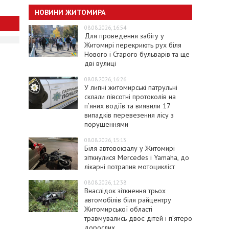
НОВИНИ ЖИТОМИРА
08.08.2026, 16:54
Для проведення забігу у
Житомирі перекриють рух біля
Нового і Старого бульварів та ще
дві вулиці
08.08.2026, 16:26
У липні житомирські патрульні
склали півсотні протоколів на
пʼяних водіїв та виявили 17
випадків перевезення лісу з
порушеннями
08.08.2026, 15:13
Біля автовокзалу у Житомирі
зіткнулися Mercedes і Yamaha, до
лікарні потрапив мотоцикліст
08.08.2026, 12:38
Внаслідок зіткнення трьох
автомобілів біля райцентру
Житомирської області
травмувались двоє дітей і пʼятеро
дорослих