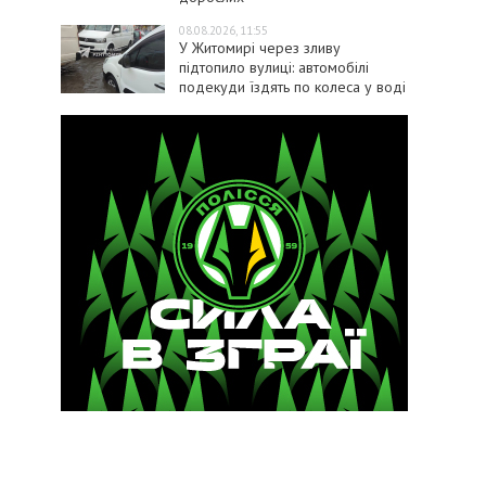
08.08.2026, 11:55
У Житомирі через зливу
підтопило вулиці: автомобілі
подекуди їздять по колеса у воді