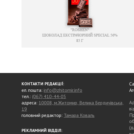
Са
КОНТАКТИ РЕДАКЦІЇ:
ел. пошта:
info@zhitomir.info
Аг
тел.:
(067) 410-44-05
Ад
адреса:
10008, м.Житомир, Велика Бердичівська,
ві
19
Пр
головний редактор:
Тамара Коваль
об
(д
РЕКЛАМНИЙ ВІДДІЛ:
ви