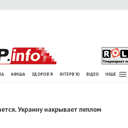
КА
АФІША
ЗДОРОВ'Я
ІНТЕРВ'Ю
ВІДЕО
ІНШЕ
ается. Украину накрывает пеплом