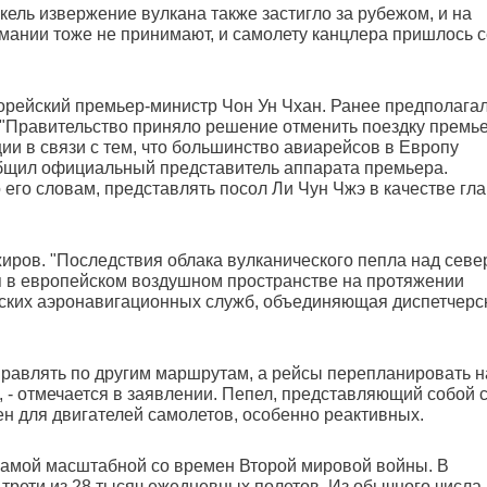
ркель извержение вулкана также застигло за рубежом, и на
рмании тоже не принимают, и самолету канцлера пришлось с
орейский премьер-министр Чон Ун Чхан. Ранее предполагал
. "Правительство приняло решение отменить поездку премье
ии в связи с тем, что большинство авиарейсов в Европу
ообщил официальный представитель аппарата премьера.
 его словам, представлять посол Ли Чун Чжэ в качестве гл
жиров. "Последствия облака вулканического пепла над севе
я в европейском воздушном пространстве на протяжении
анских аэронавигационных служб, объединяющая диспетчерс
равлять по другим маршрутам, а рейсы перепланировать н
 - отмечается в заявлении. Пепел, представляющий собой 
сен для двигателей самолетов, особенно реактивных.
самой масштабной со времен Второй мировой войны. В
трети из 28 тысяч ежедневных полетов. Из обычного числа