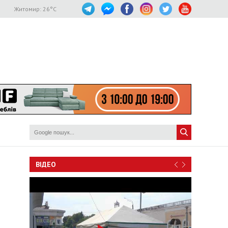
Житомир:
26
°C
ВІДЕО