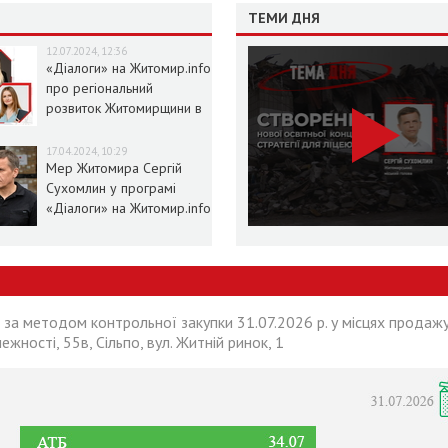
ТЕМИ ДНЯ
12.07.2024, 12:36
«Діалоги» на Житомир.info
про регіональний
розвиток Житомирщини в
умовах воєнного стану
17.04.2024, 10:29
Мер Житомира Сергій
Сухомлин у програмі
«Діалоги» на Житомир.info
 за методом контрольної закупки 31.07.2026 р. у місцях продажу
лежності, 55в, Сільпо, вул. Житній ринок, 1