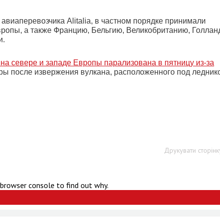
авиаперевозчика Alitalia, в частном порядке принимали
ропы, а также Францию, Бельгию, Великобританию, Голлан
и.
на севере и западе Европы парализована в пятницу из-за
тры после извержения вулкана, расположенного под ледник
Друкувати сторінк
 browser console to find out why.