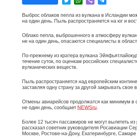
Выброс облаков пепла из вулкана в Исландии мо
на один день. Пыль распространяется на юг и вос
Облако пепла, выброшенного в атмосферу вулка
не на один день, опасаются специалисты в област
По-прежнему из кратера вулкана Эйяфьятлайокуд
течение суток, по оценкам российских специалис
вулканических веществ.
Пыль распространяется над европейским континен
заставляя одну страну за другой закрывать свое 
Отмены авиарейсов продолжатся как минимум в с
не один день, сообщает
NEWSru
.
Более 12 тысяч пассажиров не могут вылететь из
рассказал советник руководителя Росавиации Сер
Москве, Ростове-на-Дону, Екатеринбурге, Самаре