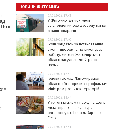
НОВИНИ ЖИТОМИРА
о
05.08.2026, 17:43
У Житомирі демонтують
над
встановлений без дозволу намет
 Но к
із канцтоварами
05.08.2026, 17:40
Брав завдаток за встановлення
вікон і дверей та не виконував
роботу: жителя Житомирської
області засудили до 2 років
тюрми
05.08.2026, 17:34
Голови громад Житомирської
області обговорили з профільним
міністром розвиток територій
ким
05.08.2026, 16:44
У житомирському парку на День
міста управління культури
в
організовує «Полісся. Вареник
Fest»
05.08.2026, 16:31