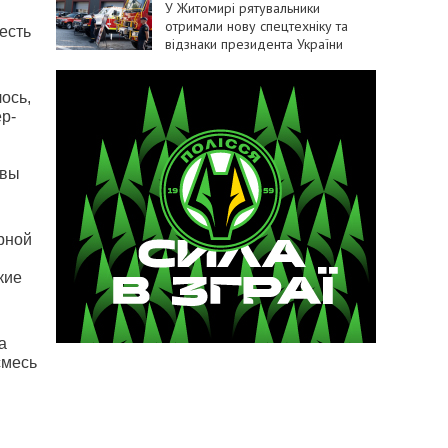
У Житомирі рятувальники
отримали нову спецтехніку та
есть
відзнаки президента України
ось,
р-
авы
рной
кие
а
смесь