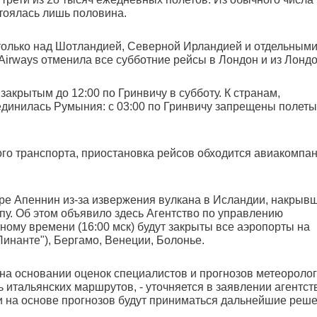
тоялась лишь половина.
только над Шотландией, Северной Ирландией и отдельным
Airways отменила все субботние рейсы в Лондон и из Лондо
акрытым до 12:00 по Гринвичу в субботу. К странам,
динилась Румыния: с 03:00 по Гринвичу запрещены полеты
о транспорта, приостановка рейсов обходится авиакомпа
ре Апеннин из-за извержения вулкана в Исландии, накрыв
у. Об этом объявило здесь Агентство по управлению
ному времени (16:00 мск) будут закрыты все аэропорты на
Линанте"), Бергамо, Венеции, Болонье.
на основании оценок специалистов и прогнозов метеоролог
итальянских маршрутов, - уточняется в заявлении агентств
и на основе прогнозов будут приниматься дальнейшие реш