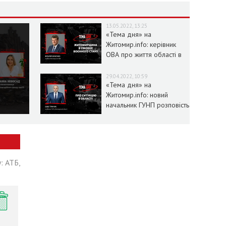
13.05.2022, 13:25
«Тема дня» на
Житомир.info: керівник
ОВА про життя області в
умовах воєнного стану
29.04.2022, 10:59
«Тема дня» на
Житомир.info: новий
начальник ГУНП розповість
про ситуацію в області
: АТБ,