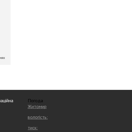
аційна
Погода
Житомир
вологість:
тиск: