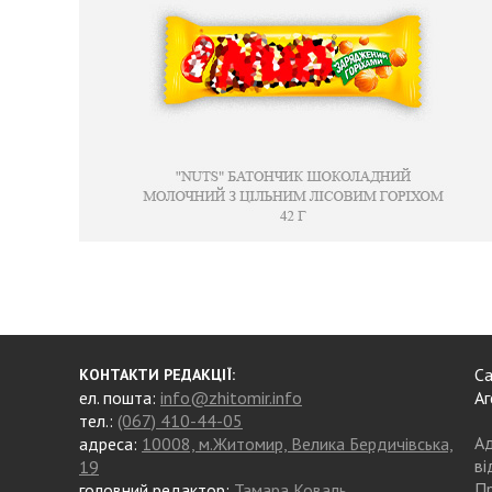
Са
КОНТАКТИ РЕДАКЦІЇ:
ел. пошта:
info@zhitomir.info
Аг
тел.:
(067) 410-44-05
Ад
адреса:
10008, м.Житомир, Велика Бердичівська,
ві
19
Пр
головний редактор:
Тамара Коваль