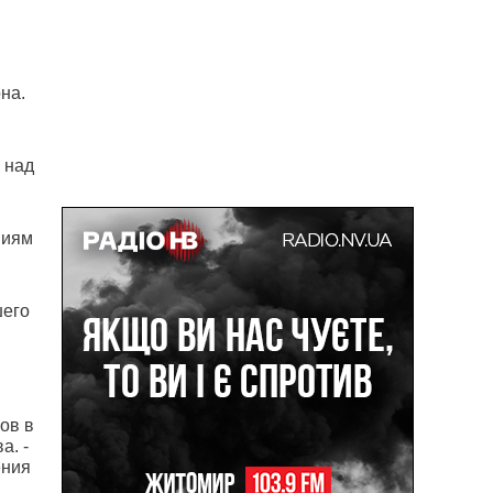
и
на.
 над
ниям
шего
ов в
а. -
ения