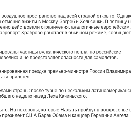
: воздушное пространство над всей страной открыто. Однак
отменил визиты в Москву, Загреб и Хельсинки. В пятницу 
енно действовали ограничения, аналогичные европейским.
й аэропорт Храброво работает в обычном режиме, сообщают
ированы частицы вулканического пепла, но российские
невелика и не представляет опасности для самолетов.
ланированная поездка премьер-министра России Владимира
таки прилетел.
лами страны: после турне по нескольким латиноамериканс
ибшего неделю назад Леха Качиньского.
то. На похороны, которые Нажать пройдут в воскресенье 
же президент США Барак Обама и канцлер Германии Ангела