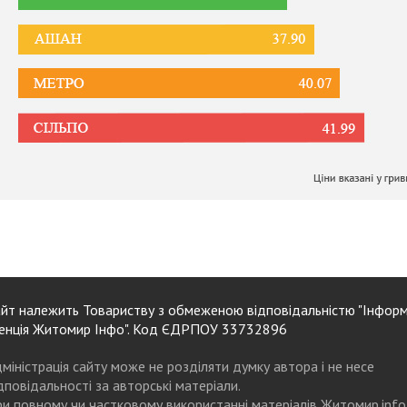
йт належить Товариству з обмеженою відповідальністю "Інформ
енція Житомир Інфо". Код ЄДРПОУ 33732896
міністрація сайту може не розділяти думку автора і не несе
дповідальності за авторські матеріали.
и повному чи частковому використанні матеріалів Житомир.info