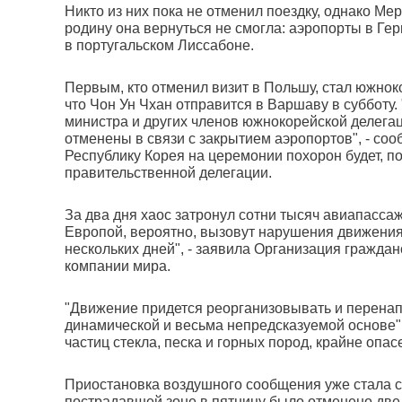
Никто из них пока не отменил поездку, однако Ме
родину она вернуться не смогла: аэропорты в Ге
в португальском Лиссабоне.
Первым, кто отменил визит в Польшу, стал южнок
что Чон Ун Чхан отправится в Варшаву в субботу
министра и других членов южнокорейской делегац
отменены в связи с закрытием аэропортов", - с
Республику Корея на церемонии похорон будет, по
правительственной делегации.
За два дня хаос затронул сотни тысяч авиапасса
Европой, вероятно, вызовут нарушения движени
нескольких дней", - заявила Организация гражд
компании мира.
"Движение придется реорганизовывать и перенап
динамической и весьма непредсказуемой основе",
частиц стекла, песка и горных пород, крайне опа
Приостановка воздушного сообщения уже стала 
пострадавшей зоне в пятницу было отменено две 