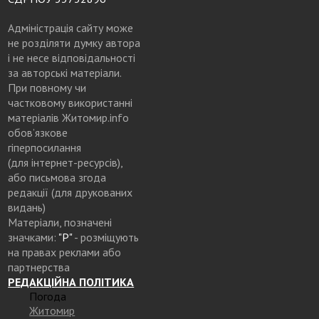
Адміністрація сайту може
не розділяти думку автора
і не несе відповідальності
за авторські матеріали.
При повному чи
частковому використанні
матеріалів Житомир.info
обов’язкове
гіперпосилання
(для інтернет-ресурсів),
або письмова згода
редакції (для друкованих
видань)
Матеріали, позначені
значками:
"Р"
- розміщують
на правах реклами або
партнерства
РЕДАКЦІЙНА ПОЛІТИКА
Погода
Житомир