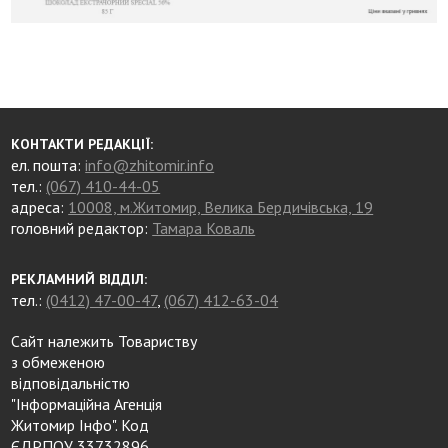
КОНТАКТИ РЕДАКЦІЇ:
ел. пошта:
info@zhitomir.info
тел.:
(067) 410-44-05
адреса:
10008, м.Житомир, Велика Бердичівська, 19
головний редактор:
Тамара Коваль
РЕКЛАМНИЙ ВІДДІЛ:
тел.:
(0412) 47-00-47
,
(067) 412-63-04
Сайт належить Товариству
з обмеженою
відповідальністю
"Інформаційна Агенція
Житомир Інфо". Код
ЄДРПОУ 33732896