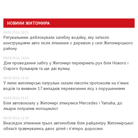
НОВИНИ ЖИТОМИРА
08.08.2026, 18:01
Рятувальники деблокували загиблу водійку, яку затисло
конструкціями авто після зіткнення з деревом у селі Житомирського
району
08.08.2026, 16:54
Для проведення забігу у Житомирі перекриють рух біля Нового і
Старого бульварів та ще дві вулиці
08.08.2026, 16:26
У липні житомирські патрульні склали півсотні протоколів на пʼяних
водіїв та виявили 17 випадків перевезення лісу з порушеннями
08.08.2026, 15:13
Біля автовокзалу у Житомирі зіткнулися Mercedes і Yamaha, до
лікарні потрапив мотоцикліст
08.08.2026, 12:38
Внаслідок зіткнення трьох автомобілів біля райцентру Житомирської
області травмувались двоє дітей і пʼятеро дорослих