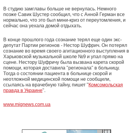
В студию замглавы больше не вернулась. Немного
позже Савик Шустер сообщил, что с Анной Герман все
нормально, что это был мини-криз от переутомления, и
сейчас она уехала домой отдыхать.
В конце прошлого года сознание терял еще один экс-
депутат Партии регионов - Нестор Шуфрич. Он потерял
сознание во время своего агитационного выступления в
Харьковской музыкальной школе №9 и упал прямо на
сцене. Нестору Шуфричу была вызвана карета скорой
помощи, которая доставила "регионала" в больницу.
Тогда о состоянии пациента в больнице скорой и
неотложной медицинской помощи не сообщили,
ссылаясь на врачебную тайну, пишет "
Комсомольская
правда в Украине
".
www.mignews.com.ua