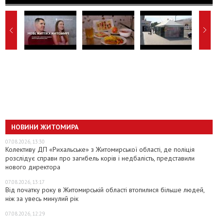
НОВИНИ ЖИТОМИРА
07.08.2026, 13:30
Колективу ДП «Рихальське» з Житомирської області, де поліція
розслідує справи про загибель корів і недбалість, представили
нового директора
07.08.2026, 13:17
Від початку року в Житомирській області втопилися більше людей,
ніж за увесь минулий рік
07.08.2026, 12:29