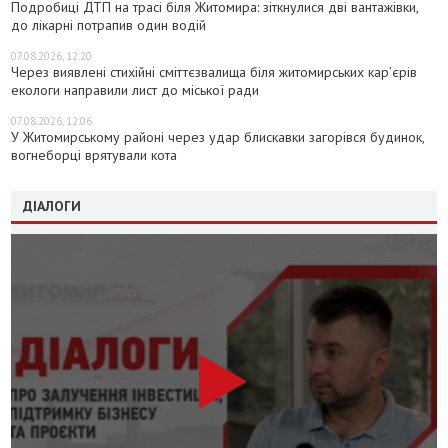
Подробиці ДТП на трасі біля Житомира: зіткнулися дві вантажівки,
до лікарні потрапив один водій
07.08.2026, 12:20
Через виявлені стихійні сміттєзвалища біля житомирських кар’єрів
екологи направили лист до міської ради
07.08.2026, 12:06
У Житомирському районі через удар блискавки загорівся будинок,
вогнеборці врятували кота
ДІАЛОГИ