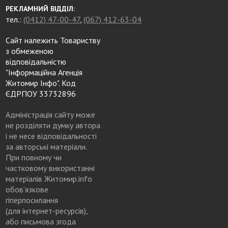
РЕКЛАМНИЙ ВІДДІЛ:
тел.:
(0412) 47-00-47
,
(067) 412-63-04
Сайт належить Товариству
з обмеженою
відповідальністю
"Інформаційна Агенція
Житомир Інфо". Код
ЄДРПОУ 33732896
Адміністрація сайту може
не розділяти думку автора
і не несе відповідальності
за авторські матеріали.
При повному чи
частковому використанні
матеріалів Житомир.info
обов’язкове
гіперпосилання
(для інтернет-ресурсів),
або письмова згода