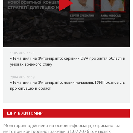
13.05.2022, 13:25
«Тема дня» на Житомир.info: керівник ОВА про життя області в
умовах воєнного стану
29.04.2022, 10:59
«Тема дня» на Житомир.info: новий начальник ГУНП розповість
про ситуацію в області
ЦІНИ В ЖИТОМИРІ
Моніторинг здійснено на основі інформації, отриманої за
методом контрольної закупки 31.07.2026 р. у місцях