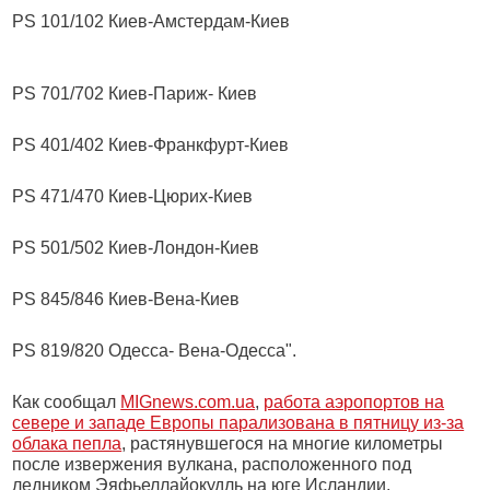
PS 101/102 Киев-Амстердам-Киев
PS 701/702 Киев-Париж- Киев
PS 401/402 Киев-Франкфурт-Киев
PS 471/470 Киев-Цюрих-Киев
PS 501/502 Киев-Лондон-Киев
PS 845/846 Киев-Вена-Киев
PS 819/820 Oдесса- Вена-Одесса".
Как сообщал
MIGnews.com.ua
,
работа аэропортов на
севере и западе Европы парализована в пятницу из-за
облака пепла
, растянувшегося на многие километры
после извержения вулкана, расположенного под
ледником Эяфьеллайокудль на юге Исландии.