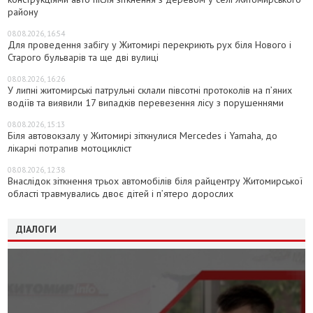
району
08.08.2026, 16:54
Для проведення забігу у Житомирі перекриють рух біля Нового і
Старого бульварів та ще дві вулиці
08.08.2026, 16:26
У липні житомирські патрульні склали півсотні протоколів на пʼяних
водіїв та виявили 17 випадків перевезення лісу з порушеннями
08.08.2026, 15:13
Біля автовокзалу у Житомирі зіткнулися Mercedes і Yamaha, до
лікарні потрапив мотоцикліст
08.08.2026, 12:38
Внаслідок зіткнення трьох автомобілів біля райцентру Житомирської
області травмувались двоє дітей і пʼятеро дорослих
ДІАЛОГИ