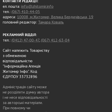
КОНТАКТИ РЕДАКЦІЇ:
ел. пошта:
info@zhitomir.info
тел.:
(067) 410-44-05
адреса:
10008, м.Житомир, Велика Бердичівська, 19
головний редактор:
Тамара Коваль
РЕКЛАМНИЙ ВІДДІЛ:
тел.:
(0412) 47-00-47
,
(067) 412-63-04
Сайт належить Товариству
з обмеженою
відповідальністю
"Інформаційна Агенція
Житомир Інфо". Код
ЄДРПОУ 33732896
Адміністрація сайту може
не розділяти думку автора
і не несе відповідальності
за авторські матеріали.
При повному чи