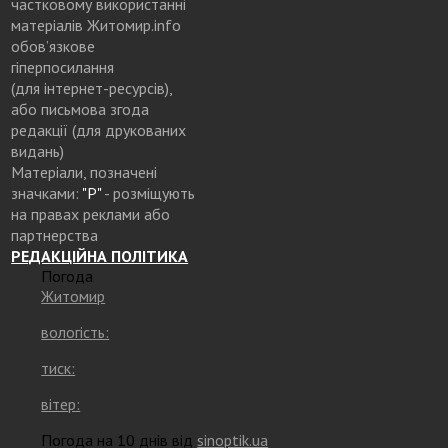
частковому використанні
матеріалів Житомир.info
обов’язкове
гіперпосилання
(для інтернет-ресурсів),
або письмова згода
редакції (для друкованих
видань)
Матеріали, позначені
значками:
"Р"
- розміщують
на правах реклами або
партнерства
РЕДАКЦІЙНА ПОЛІТИКА
Погода
Житомир
вологість:
тиск:
вітер:
Погода на 10 днів від
sinoptik.ua