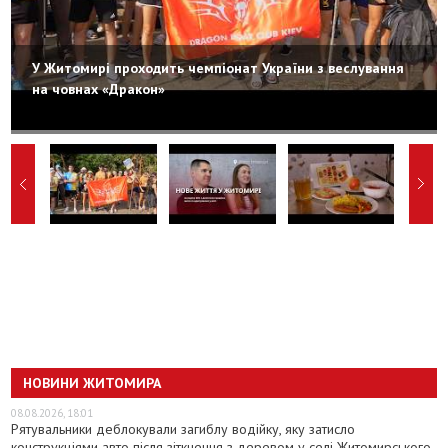
У Житомирі проходить чемпіонат України з веслування
на човнах «Дракон»
НОВИНИ ЖИТОМИРА
08.08.2026, 18:01
Рятувальники деблокували загиблу водійку, яку затисло
конструкціями авто після зіткнення з деревом у селі Житомирського