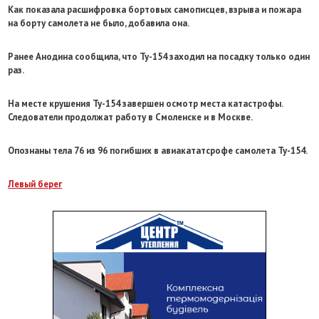
Как показала расшифровка бортовых самописцев, взрыва и пожара
на борту самолета не было, добавила она.
Ранее Анодина сообщила, что Ту-154 заходил на посадку только один
раз.
На месте крушения Ту-154 завершен осмотр места катастрофы.
Следователи продолжат работу в Смоленске и в Москве.
Опознаны тела 76 из 96 погибших в авиакататсрофе самолета Ту-154.
Левый берег