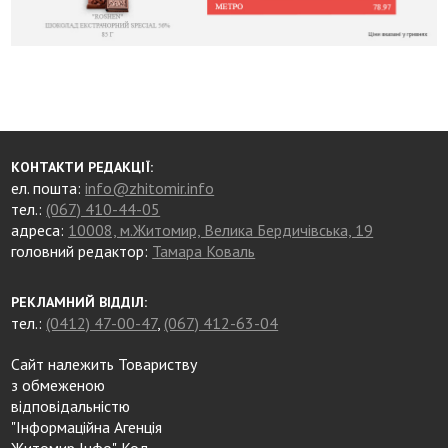
КОНТАКТИ РЕДАКЦІЇ:
ел. пошта:
info@zhitomir.info
тел.:
(067) 410-44-05
адреса:
10008, м.Житомир, Велика Бердичівська, 19
головний редактор:
Тамара Коваль
РЕКЛАМНИЙ ВІДДІЛ:
тел.:
(0412) 47-00-47
,
(067) 412-63-04
Сайт належить Товариству
з обмеженою
відповідальністю
"Інформаційна Агенція
Житомир Інфо". Код