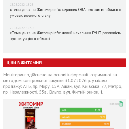
13.05.2022, 13:25
«Тема дня» на Житомир.info: керівник ОВА про життя області в
умовах воєнного стану
29.04.2022, 10:59
«Тема дня» на Житомир.info: новий начальник ГУНП розповість
про ситуацію в області
ЦІНИ В ЖИТОМИРІ
Моніторинг здійснено на основі інформації, отриманої за
методом контрольної закупки 31.07.2026 р. у місцях
продажу: АТБ, пр. Миру, 15А, Ашан, вул. Київська, 77, Метро,
пр. Незалежності, 55в, Сільпо, вул. Житній ринок, 1