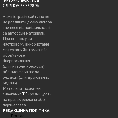
ЄДРПОУ 33732896
Адміністрація сайту може
не розділяти думку автора
і не несе відповідальності
за авторські матеріали.
При повному чи
частковому використанні
матеріалів Житомир.info
обов’язкове
гіперпосилання
(для інтернет-ресурсів),
або письмова згода
редакції (для друкованих
видань)
Матеріали, позначені
значками:
"Р"
- розміщують
на правах реклами або
партнерства
РЕДАКЦІЙНА ПОЛІТИКА
Погода