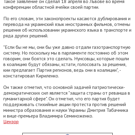
Такое заявление он сделал 18 апреля во Львове во время
конференции областной ячейки своей партии.
По его словам, эти законопроекты касаются дублирования и
перевода на украинский язык иностранных фильмов, отмены
решения об использовании украинского языка в транспорте и
ряда других решений.
"Если бы не мы, они бы уже давно отдали газотранспортную
систему. Но поскольку мы в парламенте постоянно об этом
говорим, они боятся это сделать. Нунсовцы, которые пошли
в коалицию будут обязаны, кстати, голосовать за решения,
кии предлагает Партия регионов, ведь они в коалиции", -
констатировал Кириленко.
Он также отметил, что основной задачей патриотически-
демократических сил является "защита страны от реванша в
гуманитарной сфере". Он отметил, что его партия будет
поддерживать стихийные акции протеста против решений
министра образования и науки Украины Дмитрия Табачника
и вице-премьера Владимира Семиноженко.
Цензор