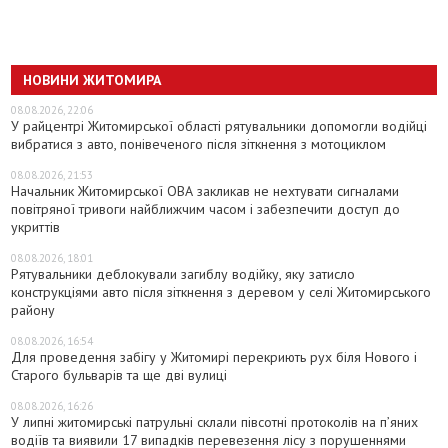
НОВИНИ ЖИТОМИРА
08.08.2026, 22:06
У райцентрі Житомирської області рятувальники допомогли водійці
вибратися з авто, понівеченого після зіткнення з мотоциклом
08.08.2026, 21:53
Начальник Житомирської ОВА закликав не нехтувати сигналами
повітряної тривоги найближчим часом і забезпечити доступ до
укриттів
08.08.2026, 18:01
Рятувальники деблокували загиблу водійку, яку затисло
конструкціями авто після зіткнення з деревом у селі Житомирського
району
08.08.2026, 16:54
Для проведення забігу у Житомирі перекриють рух біля Нового і
Старого бульварів та ще дві вулиці
08.08.2026, 16:26
У липні житомирські патрульні склали півсотні протоколів на пʼяних
водіїв та виявили 17 випадків перевезення лісу з порушеннями