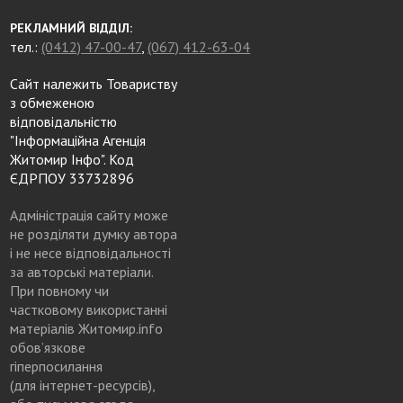
РЕКЛАМНИЙ ВІДДІЛ:
тел.:
(0412) 47-00-47
,
(067) 412-63-04
Сайт належить Товариству
з обмеженою
відповідальністю
"Інформаційна Агенція
Житомир Інфо". Код
ЄДРПОУ 33732896
Адміністрація сайту може
не розділяти думку автора
і не несе відповідальності
за авторські матеріали.
При повному чи
частковому використанні
матеріалів Житомир.info
обов’язкове
гіперпосилання
(для інтернет-ресурсів),