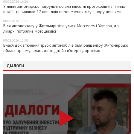
08.08.2026, 16:26
У липні житомирські патрульні склали півсотні протоколів на пʼяних
водіїв та виявили 17 випадків перевезення лісу з порушеннями
08.08.2026, 15:13
Біля автовокзалу у Житомирі зіткнулися Mercedes і Yamaha, до
лікарні потрапив мотоцикліст
08.08.2026, 12:38
Внаслідок зіткнення трьох автомобілів біля райцентру Житомирської
області травмувались двоє дітей і пʼятеро дорослих
ДІАЛОГИ