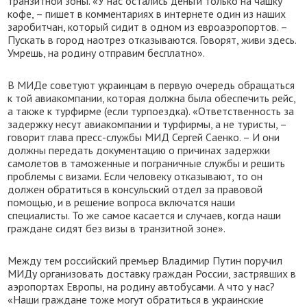
транзитной зоны. «У нас остались деньги только на чашку
кофе, – пишет в комментариях в интернете один из наших
заробитчан, который сидит в одном из евроаэропортов. –
Пускать в город наотрез отказываются. Говорят, живи здесь.
Умрешь, на родину отправим бесплатно».
В МИДе советуют украинцам в первую очередь обращаться
к той авиакомпании, которая должна была обеспечить рейс,
а также к турфирме (если турпоездка). «Ответственность за
задержку несут авиакомпании и турфирмы, а не туристы, –
говорит глава пресс-службы МИД Сергей Саенко. – И они
должны передать документацию о причинах задержки
самолетов в таможенные и пограничные службы и решить
проблемы с визами. Если человеку отказывают, то он
должен обратиться в консульский отдел за правовой
помощью, и в решение вопроса включатся наши
специалисты. То же самое касается и случаев, когда наши
граждане сидят без визы в транзитной зоне».
Между тем российский премьер Владимир Путин поручил
МИДу организовать доставку граждан России, застрявших в
аэропортах Европы, на родину автобусами. А что у нас?
«Наши граждане тоже могут обратиться в украинские