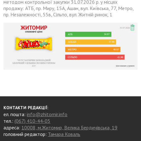
методом контрольної закупки 31.07.2026 р. у місцях
продажу: АТБ, пр. Миру, 15А, Ашан, вул. Київська, 77, Метро,
пр. Незалежності, 55в, Сільпо, вул. Житній ринок, 1
КОНТАКТИ РЕДАКЦІЇ:
ел. пошта:
info@zhitomir.info
тел.:
(067) 410-44-05
адреса:
10008, м.Житомир, Велика Бердичівська, 19
головний редактор:
Тамара Коваль