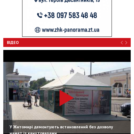
ВІДЕО
У Житомирі демонтують встановлений без дозволу
намет із канцтоварами