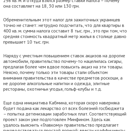
298 кв. м. и откуда взялся размер ставки налога – почему
она составляет на 18, 30 или 130 грн.
Обременительным этот налог для зажиточных украинцев
точно не станет: нетрудно подсчитать, что для квартиры в
400 кв. м. сумма налога составит 8 тыс. грн., это при том, что
средняя стоимость квадратный метр жилья в столице давно
превышает 10 тыс. грн.
Наряду с уместным повышением ставок акцизов на дорогие
автомобили, правительство почему-то нацелилась сигары,
предлагая более чем вдвое повысить акциз на эти товары.
Неясно, почему только эти товары стали объектом
внимания правительства в качестве предметов роскоши, а
не дорогие алкогольные напитки и одежда, элитные
рестораны, охотничьи угодья, гольф-клубы и т.д.
Еще одна инициатива Кабмина, которая скоро наверняка
будет подана как лекарство от всех болезней госбюджета
– попытка детенизации заработных плат. Соответствующий
проект закон уже подготовлен Минфином. Здесь как
удалось выяснить «Главкому» правительство предлагает
руководствоваться простой логикой: ввести коэффициенты