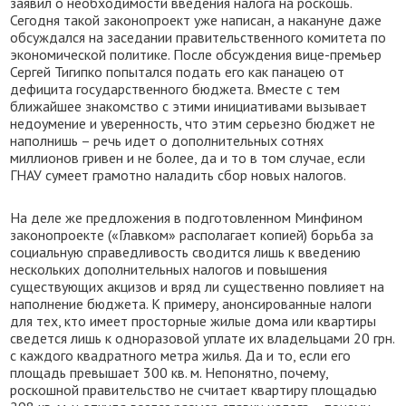
заявил о необходимости введения налога на роскошь.
Сегодня такой законопроект уже написан, а накануне даже
обсуждался на заседании правительственного комитета по
экономической политике. После обсуждения вице-премьер
Сергей Тигипко попытался подать его как панацею от
дефицита государственного бюджета. Вместе с тем
ближайшее знакомство с этими инициативами вызывает
недоумение и уверенность, что этим серьезно бюджет не
наполнишь – речь идет о дополнительных сотнях
миллионов гривен и не более, да и то в том случае, если
ГНАУ сумеет грамотно наладить сбор новых налогов.
На деле же предложения в подготовленном Минфином
законопроекте («Главком» располагает копией) борьба за
социальную справедливость сводится лишь к введению
нескольких дополнительных налогов и повышения
существующих акцизов и вряд ли существенно повлияет на
наполнение бюджета. К примеру, анонсированные налоги
для тех, кто имеет просторные жилые дома или квартиры
сведется лишь к одноразовой уплате их владельцами 20 грн.
с каждого квадратного метра жилья. Да и то, если его
площадь превышает 300 кв. м. Непонятно, почему,
роскошной правительство не считает квартиру площадью