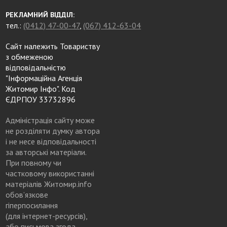
РЕКЛАМНИЙ ВІДДІЛ:
тел.:
(0412) 47-00-47
,
(067) 412-63-04
Сайт належить Товариству
з обмеженою
відповідальністю
"Інформаційна Агенція
Житомир Інфо". Код
ЄДРПОУ 33732896
Адміністрація сайту може
не розділяти думку автора
і не несе відповідальності
за авторські матеріали.
При повному чи
частковому використанні
матеріалів Житомир.info
обов’язкове
гіперпосилання
(для інтернет-ресурсів),
або письмова згода