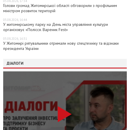
05.08.2026, 17:34
Голови громад Житомирської області обговорили з профільним
міністром розвиток територій
05.08.2026, 16:44
У житомирському парку на День міста управління культури
організовує «Полісся. Вареник Fest»
05.08.2026, 16:31
У Житомирі рятувальники отримали нову спецтехніку та відзнаки
президента України
ДІАЛОГИ