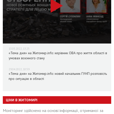
13.05.2022, 13:25
«Тема дня» на Житомир.info: керівник ОВА про життя області в
умовах воєнного стану
29.04.2022, 10:59
«Тема дня» на Житомир.info: новий начальник ГУНП розповість
про ситуацію в області
ЦІНИ В ЖИТОМИРІ
Моніторинг здійснено на основі інформації, отриманої за