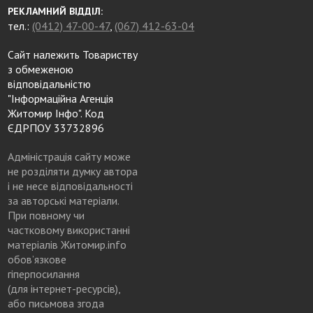
РЕКЛАМНИЙ ВІДДІЛ:
тел.:
(0412) 47-00-47
,
(067) 412-63-04
Сайт належить Товариству
з обмеженою
відповідальністю
"Інформаційна Агенція
Житомир Інфо". Код
ЄДРПОУ 33732896
Адміністрація сайту може
не розділяти думку автора
і не несе відповідальності
за авторські матеріали.
При повному чи
частковому використанні
матеріалів Житомир.info
обов’язкове
гіперпосилання
(для інтернет-ресурсів),
або письмова згода