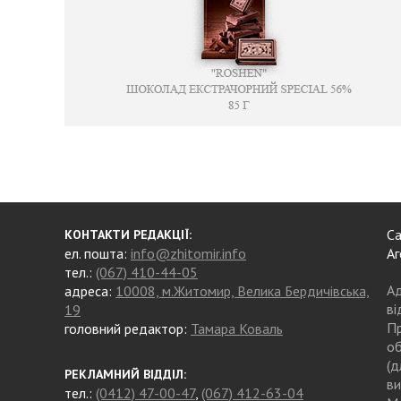
Са
КОНТАКТИ РЕДАКЦІЇ:
ел. пошта:
info@zhitomir.info
Аг
тел.:
(067) 410-44-05
Ад
адреса:
10008, м.Житомир, Велика Бердичівська,
ві
19
Пр
головний редактор:
Тамара Коваль
об
(д
РЕКЛАМНИЙ ВІДДІЛ:
ви
тел.:
(0412) 47-00-47
,
(067) 412-63-04