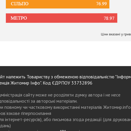
йт належить Товариству з обмеженою відповідальністю "Інформ
енція Житомир Інфо". Код ЄДРПОУ 33732896
міністрація сайту може не розділяти думку автора і не несе
дповідальності за авторські матеріали.
и повному чи частковому використанні матеріалів Житомир.info
ов’язкове гіперпосилання
ля інтернет-ресурсів), або письмова згода редакції (для друкова
дань)