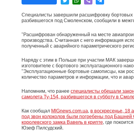
Специалисты завершили расшифровку бортовых са
разбившегося под Смоленском, сообщили в межг
"Расшифрован обнаруженный на месте авиапроис
производства. Считанная с него информация исп
полученный с аварийного параметрического регис
Наряду с этим в Польше при участии МАК завер
изготовителе с бортового эксплуатационного нако
"Эксплуатационные бортовые самописцы, как росс
количество параметров и информации, что и авар
Напомним, что ранее
специалисты обещали закон
самолета Ту-154, разбившегося в субботу в Смоле
Как сообщал
MIGnews.com.ua
,
в воскресенье, 18 
под звон колоколов были погребены под Башней
королевского замка Вавель в крипте
, где покоитс
Юзеф Пилсудский.