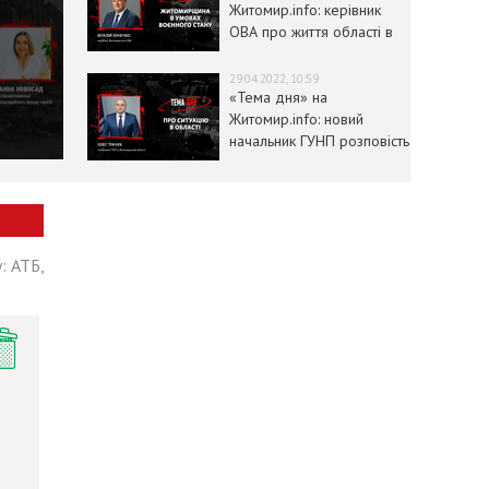
Житомир.info: керівник
ОВА про життя області в
умовах воєнного стану
29.04.2022, 10:59
«Тема дня» на
Житомир.info: новий
начальник ГУНП розповість
про ситуацію в області
: АТБ,