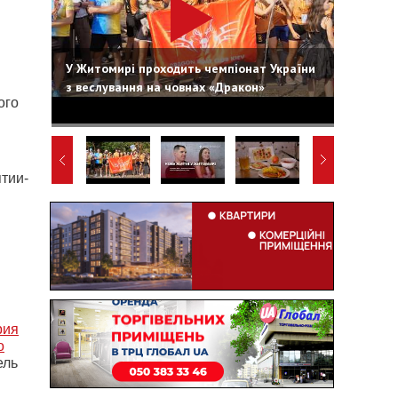
У Житомирі проходить чемпіонат України
з веслування на човнах «Дракон»
ого
тии-
рия
о
ель