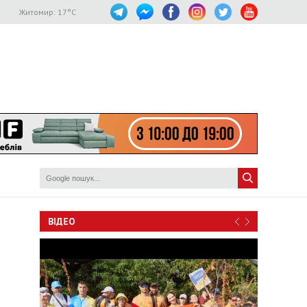
Житомир:
17
°C
ВІДЕО