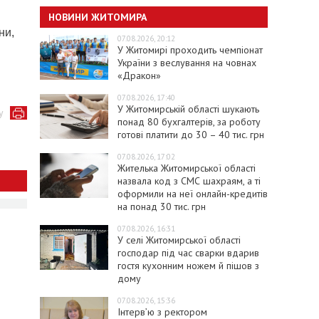
НОВИНИ ЖИТОМИРА
ни,
07.08.2026, 20:12
У Житомирі проходить чемпіонат
України з веслування на човнах
«Дракон»
07.08.2026, 17:40
У Житомирській області шукають
у
понад 80 бухгалтерів, за роботу
готові платити до 30 – 40 тис. грн
07.08.2026, 17:02
Жителька Житомирської області
назвала код з СМС шахраям, а ті
оформили на неї онлайн-кредитів
на понад 30 тис. грн
07.08.2026, 16:31
У селі Житомирської області
господар під час сварки вдарив
гостя кухонним ножем й пішов з
дому
07.08.2026, 15:36
Інтерв’ю з ректором