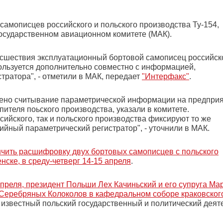
мописцев российского и польского производства Ту-154,
осударственном авиационном комитете (МАК).
шествия эксплуатационный бортовой самописец российск
ользуется дополнительно совместно с информацией,
тратора", - отметили в МАК, передает
"Интерфакс"
.
шено считывание параметрической информации на предприя
пителя поьского производства, указали в комитете.
ийского, так и польского производства фиксируют то же
ийный параметрический регистратор", - уточнили в МАК.
чить расшифровку двух бортовых самописцев с польского
нске, в среду-четверг 14-15 апреля
.
апреля, президент Польши Лех Качиньский и его супруга Ма
 Серебряных Колоколов в кафедральном соборе краковског
я известный польский государственный и политический деят