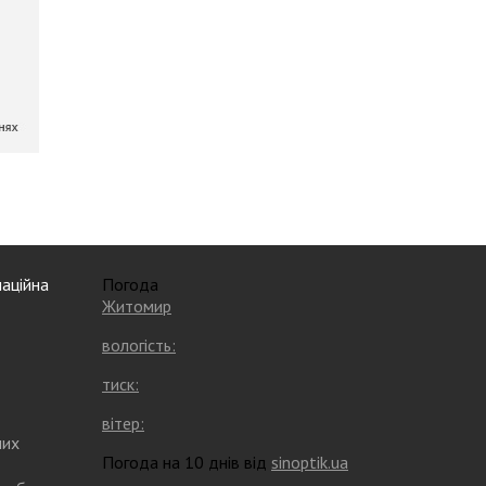
аційна
Погода
Житомир
вологість:
тиск:
вітер:
них
Погода на 10 днів від
sinoptik.ua