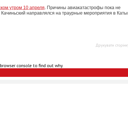
ком утром 10 апреля
. Причины авиакатастрофы пока не
х Качиньский направлялся на траурные мероприятия в Каты
Друкувати сторінк
 browser console to find out why.