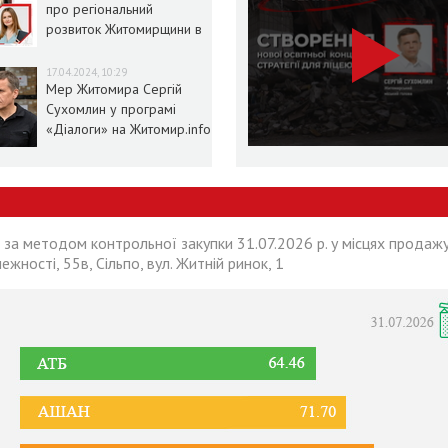
про регіональний
розвиток Житомирщини в
умовах воєнного стану
17.04.2024, 10:29
Мер Житомира Сергій
Сухомлин у програмі
«Діалоги» на Житомир.info
 за методом контрольної закупки 31.07.2026 р. у місцях продажу
лежності, 55в, Сільпо, вул. Житній ринок, 1