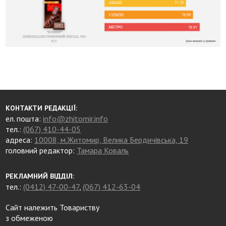
КОНТАКТИ РЕДАКЦІЇ:
ел. пошта:
info@zhitomir.info
тел.:
(067) 410-44-05
адреса:
10008, м.Житомир, Велика Бердичівська, 19
головний редактор:
Тамара Коваль
РЕКЛАМНИЙ ВІДДІЛ:
тел.:
(0412) 47-00-47
,
(067) 412-63-04
Сайт належить Товариству
з обмеженою