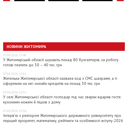
НОВИНИ ЖИТОМИРА
07.08.2026, 17:40
У Житомирській області шукають понад 80 бухгалтерів, за роботу
готові платити до 30 – 40 тис. грн
07.08.2026, 17:02
Жителька Житомирської області назвала код з СМС шахраям, а ті
оформили на неї онлайн-кредитів на понад 30 тис. грн
07.08.2026, 16:31
У селі Житомирської області господар під час сварки вдарив гостя
кухонним ножем й пішов з дому
07.08.2026, 15:36
Інтерв’ю з ректором Житомирського державного університету про
перший пріоритет, математику, рейтинги та особливості вступу-2026