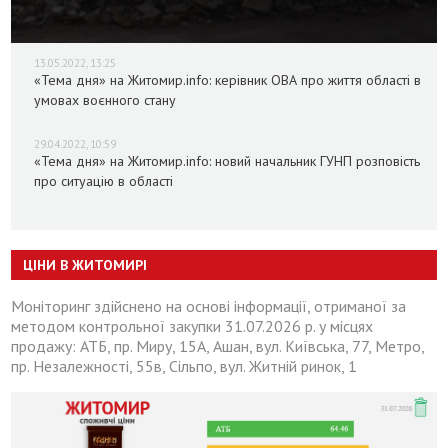
13.05.2022, 13:25
«Тема дня» на Житомир.info: керівник ОВА про життя області в
умовах воєнного стану
29.04.2022, 10:59
«Тема дня» на Житомир.info: новий начальник ГУНП розповість
про ситуацію в області
ЦІНИ В ЖИТОМИРІ
Моніторинг здійснено на основі інформації, отриманої за
методом контрольної закупки 31.07.2026 р. у місцях
продажу: АТБ, пр. Миру, 15А, Ашан, вул. Київська, 77, Метро,
пр. Незалежності, 55в, Сільпо, вул. Житній ринок, 1