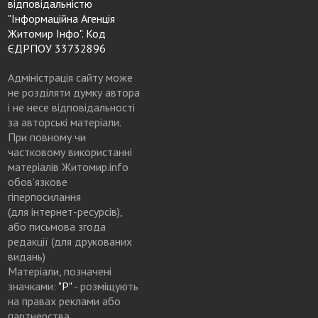
відповідальністю
"Інформаційна Агенція
Житомир Інфо". Код
ЄДРПОУ 33732896
Адміністрація сайту може
не розділяти думку автора
і не несе відповідальності
за авторські матеріали.
При повному чи
частковому використанні
матеріалів Житомир.info
обов’язкове
гіперпосилання
(для інтернет-ресурсів),
або письмова згода
редакції (для друкованих
видань)
Матеріали, позначені
значками:
"Р"
- розміщують
на правах реклами або
партнерства