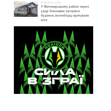
07.08.2026, 12:06
У Житомирському районі через
удар блискавки загорівся
будинок, вогнеборці врятували
кота