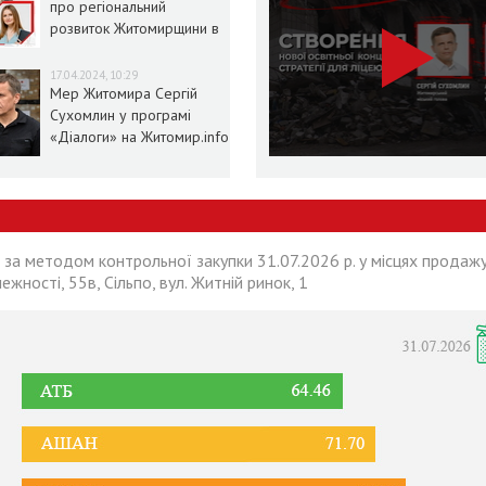
про регіональний
розвиток Житомирщини в
умовах воєнного стану
17.04.2024, 10:29
Мер Житомира Сергій
Сухомлин у програмі
«Діалоги» на Житомир.info
 за методом контрольної закупки 31.07.2026 р. у місцях продажу
лежності, 55в, Сільпо, вул. Житній ринок, 1