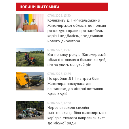
НОВИНИ ЖИТОМИРА
07.08.2026, 13:30
Колективу ДП «Рихальське» з
Житомирської області, де поліція
розслідує справи про загибель
корів і недбалість, представили
нового директора
07.08.2026, 13:17
Від початку року в Житомирській
області втопилися більше людей,
ніж за увесь минулий рік
07.08.2026, 12:29
Подробиці ДТП на трасі біля
Житомира: зіткнулися дві
вантажівки, до лікарні потрапив
один водій
07.08.2026, 12:20
Через виявлені стихійні
сміттєзвалища біля житомирських
кар’єрів екологи направили лист
до міської ради