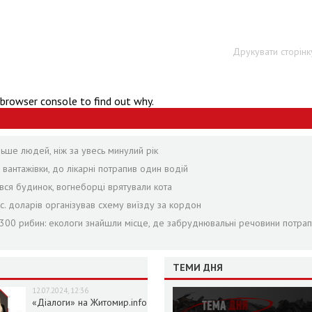
Друкувати сторінк
 browser console to find out why.
льше людей, ніж за увесь минулий рік
 вантажівки, до лікарні потрапив один водій
вся будинок, вогнеборці врятували кота
ис. доларів організував схему виїзду за кордон
 1300 рибин: екологи знайшли місце, де забруднювальні речовини потра
ТЕМИ ДНЯ
12.07.2024, 12:36
«Діалоги» на Житомир.info