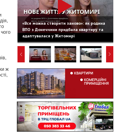
и
дія,
«Все можна створити заново»: як родина
го
ВПО з Донеччини придбала квартиру та
 чого
адаптувалася у Житомирі
ів,
ки ж
сті,