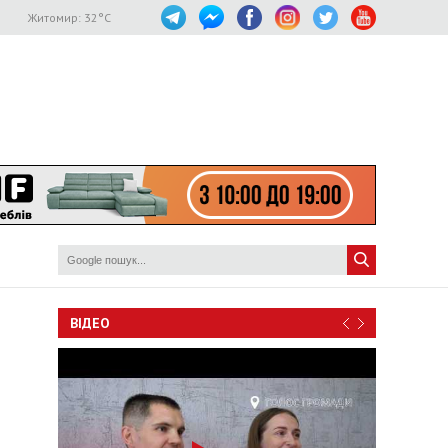
Житомир:
32
°C
ВІДЕО