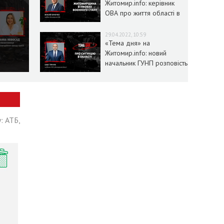
Житомир.info: керівник
ОВА про життя області в
умовах воєнного стану
29.04.2022, 10:59
«Тема дня» на
Житомир.info: новий
начальник ГУНП розповість
про ситуацію в області
: АТБ,