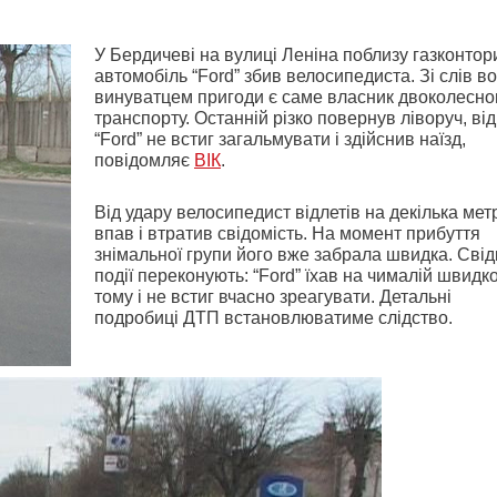
У Бердичеві на вулиці Леніна поблизу газконтор
автомобіль “Ford” збив велосипедиста. Зі слів во
винуватцем пригоди є саме власник двоколесно
транспорту. Останній різко повернув ліворуч, від
“Ford” не встиг загальмувати і здійснив наїзд,
повідомляє
ВІК
.
Від удару велосипедист відлетів на декілька метр
впав і втратив свідомість. На момент прибуття
знімальної групи його вже забрала швидка. Свід
події переконують: “Ford” їхав на чималій швидко
тому і не встиг вчасно зреагувати. Детальні
подробиці ДТП встановлюватиме слідство.