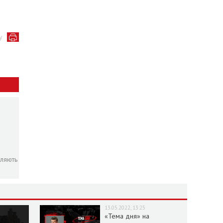
у
пляють
13.05.2022, 13:25
«Тема дня» на