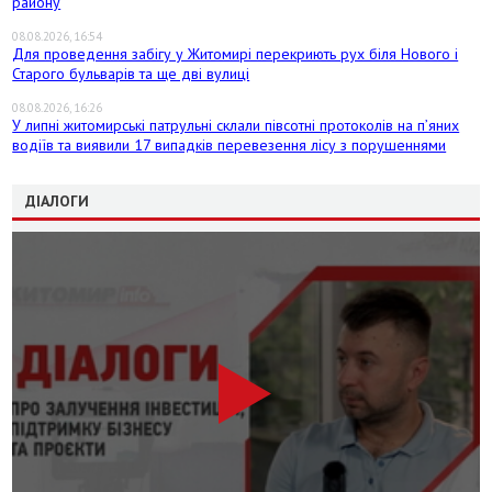
району
08.08.2026, 16:54
Для проведення забігу у Житомирі перекриють рух біля Нового і
Старого бульварів та ще дві вулиці
08.08.2026, 16:26
У липні житомирські патрульні склали півсотні протоколів на пʼяних
водіїв та виявили 17 випадків перевезення лісу з порушеннями
ДІАЛОГИ