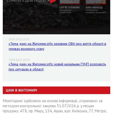
13.05.2022, 13:25
«Тема дня» на Житомир.info: керівник ОВА про життя області в
умовах воєнного стану
29.04.2022, 10:59
«Тема дня» на Житомир.info: новий начальник ГУНП розповість
про ситуацію в області
ЦІНИ В ЖИТОМИРІ
Моніторинг здійснено на основі інформації, отриманої за
методом контрольної закупки 31.07.2026 р. у місцях
продажу: АТБ, пр. Миру, 15А, Ашан, вул. Київська, 77, Метро,