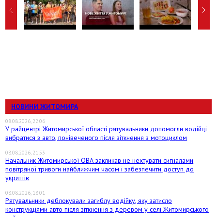
НОВИНИ ЖИТОМИРА
08.08.2026, 22:06
У райцентрі Житомирської області рятувальники допомогли водійці
вибратися з авто, понівеченого після зіткнення з мотоциклом
08.08.2026, 21:53
Начальник Житомирської ОВА закликав не нехтувати сигналами
повітряної тривоги найближчим часом і забезпечити доступ до
укриттів
08.08.2026, 18:01
Рятувальники деблокували загиблу водійку, яку затисло
конструкціями авто після зіткнення з деревом у селі Житомирського