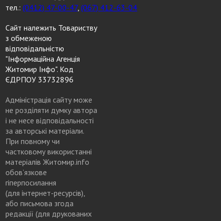
тел.:
(0412) 47-00-47
,
(067) 412-63-04
Сайт належить Товариству
з обмеженою
відповідальністю
"Інформаційна Агенція
Житомир Інфо". Код
ЄДРПОУ 33732896
Адміністрація сайту може
не розділяти думку автора
і не несе відповідальності
за авторські матеріали.
При повному чи
частковому використанні
матеріалів Житомир.info
обов’язкове
гіперпосилання
(для інтернет-ресурсів),
або письмова згода
редакції (для друкованих