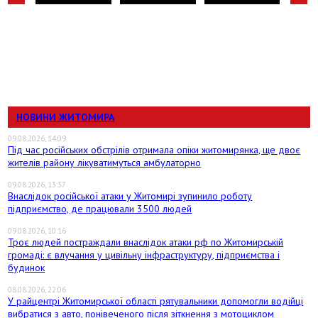
НОВИНИ ЖИТОМИРА
09.08.2026, 14:09
Під час російських обстрілів отримала опіки житомирянка, ще двоє
жителів району лікуватимуться амбулаторно
09.08.2026, 13:37
Внаслідок російської атаки у Житомирі зупинило роботу
підприємство, де працювали 3500 людей
09.08.2026, 10:16
Троє людей постраждали внаслідок атаки рф по Житомирській
громаді: є влучання у цивільну інфраструктуру, підприємства і
будинок
08.08.2026, 22:06
У райцентрі Житомирської області рятувальники допомогли водійці
вибратися з авто, понівеченого після зіткнення з мотоциклом