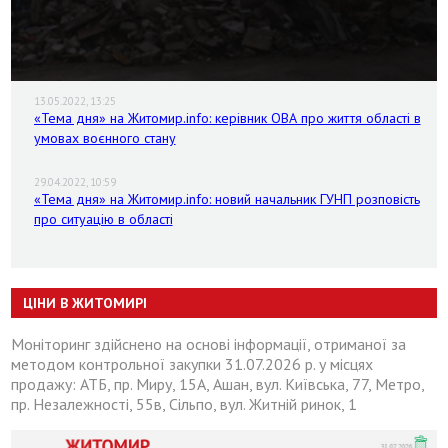
13.05.2022, 13:25
«Тема дня» на Житомир.info: керівник ОВА про життя області в
умовах воєнного стану
29.04.2022, 10:59
«Тема дня» на Житомир.info: новий начальник ГУНП розповість
про ситуацію в області
ЦІНИ В ЖИТОМИРІ
Моніторинг здійснено на основі інформації, отриманої за
методом контрольної закупки 31.07.2026 р. у місцях
продажу: АТБ, пр. Миру, 15А, Ашан, вул. Київська, 77, Метро,
пр. Незалежності, 55в, Сільпо, вул. Житній ринок, 1