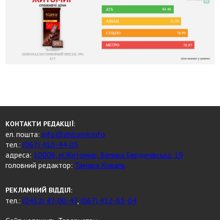
КОНТАКТИ РЕДАКЦІЇ:
ел. пошта:
info@zhitomir.info
тел.:
(067) 410-44-05
адреса:
10008, м.Житомир, Велика Бердичівська, 19
головний редактор:
Тамара Коваль
РЕКЛАМНИЙ ВІДДІЛ:
тел.:
(0412) 47-00-47
,
(067) 412-63-04