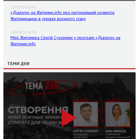
12.07.2024, 12:36
«Діалоги» на Житомир.info про регіональний розвиток
Житомирщини в умовах воєнного стану
17.04.2024, 10:29
Мер Житомира Сергій Сухомлин у програмі «Діалоги» на
Житомир.info
ТЕМИ ДНЯ