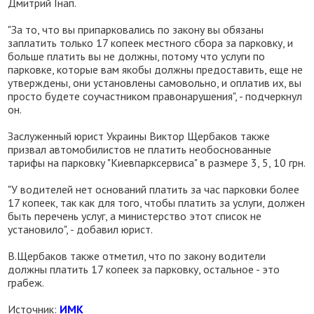
Дмитрий Гнап.
"За то, что вы припарковались по закону вы обязаны
заплатить только 17 копеек местного сбора за парковку, и
больше платить вы не должны, потому что услуги по
парковке, которые вам якобы должны предоставить, еще не
утверждены, они установлены самовольно, и оплатив их, вы
просто будете соучастником правонарушения", - подчеркнул
он.
Заслуженный юрист Украины Виктор Щербаков также
призвал автомобилистов не платить необоснованные
тарифы на парковку "Киевпарксервиса" в размере 3, 5, 10 грн.
"У водителей нет оснований платить за час парковки более
17 копеек, так как для того, чтобы платить за услуги, должен
быть перечень услуг, а министерство этот список не
установило", - добавил юрист.
В.Щербаков также отметил, что по закону водители
должны платить 17 копеек за парковку, остальное - это
грабеж.
Источник:
ИМК