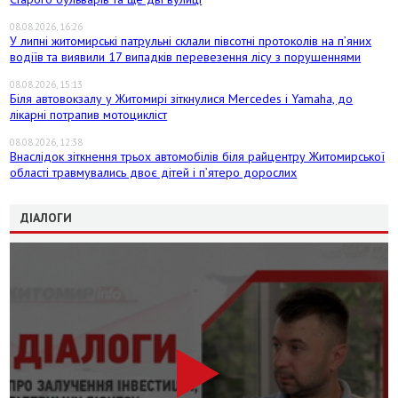
08.08.2026, 16:26
У липні житомирські патрульні склали півсотні протоколів на пʼяних
водіїв та виявили 17 випадків перевезення лісу з порушеннями
08.08.2026, 15:13
Біля автовокзалу у Житомирі зіткнулися Mercedes і Yamaha, до
лікарні потрапив мотоцикліст
08.08.2026, 12:38
Внаслідок зіткнення трьох автомобілів біля райцентру Житомирської
області травмувались двоє дітей і пʼятеро дорослих
ДІАЛОГИ