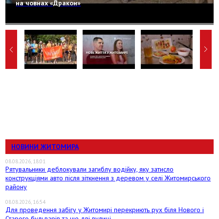
на човнах «Дракон»
НОВИНИ ЖИТОМИРА
08.08.2026, 18:01
Рятувальники деблокували загиблу водійку, яку затисло
конструкціями авто після зіткнення з деревом у селі Житомирського
району
08.08.2026, 16:54
Для проведення забігу у Житомирі перекриють рух біля Нового і
Старого бульварів та ще дві вулиці