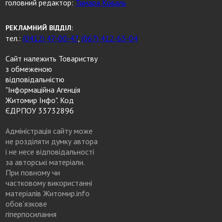
головний редактор:
Тамара Коваль
РЕКЛАМНИЙ ВІДДІЛ:
тел.:
(0412) 47-00-47
,
(067) 412-63-04
Сайт належить Товариству
з обмеженою
відповідальністю
"Інформаційна Агенція
Житомир Інфо". Код
ЄДРПОУ 33732896
Адміністрація сайту може
не розділяти думку автора
і не несе відповідальності
за авторські матеріали.
При повному чи
частковому використанні
матеріалів Житомир.info
обов’язкове
гіперпосилання