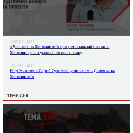
12.07.2024, 12:36
«Діалоги» на Житомир.info про регіональний розвиток
Житомирщини в умовах воєнного стану
17.04.2024, 10:29
Мер Житомира Сергій Сухомлин у програмі «Діалоги» на
Житомир.info
ТЕМИ ДНЯ