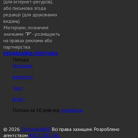
(для інтернет-ресурсів),
або письмова згода
редакції (для друкованих
видань)
Матеріали, позначені
значками:
"Р"
- розміщують
на правах реклами або
партнерства
РЕДАКЦІЙНА ПОЛІТИКА
Погода
Житомир
вологість:
тиск:
вітер:
Погода на 10 днів від
sinoptik.ua
© 2026
Zhitomir.INFO
Всі права захищені. Розроблено
агентством
ROST DIGITAL