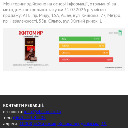
Моніторинг здійснено на основі інформації, отриманої за
методом контрольної закупки 31.07.2026 р. у місцях
продажу: АТБ, пр. Миру, 15А, Ашан, вул. Київська, 77, Метро,
пр. Незалежності, 55в, Сільпо, вул. Житній ринок, 1
КОНТАКТИ РЕДАКЦІЇ:
ел. пошта:
info@zhitomir.info
тел.:
(067) 410-44-05
адреса:
10008, м.Житомир, Велика Бердичівська, 19