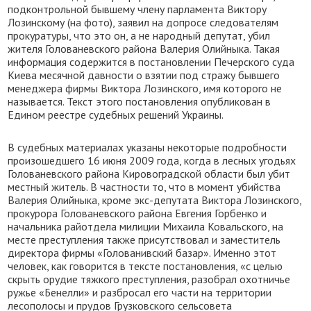
подконтрольной бывшему члену парламента Виктору
Лозинскому (на фото), заявил на допросе следователям
прокуратуры, что это он, а не народный депутат, убил
жителя Голованевского района Валерия Олийныка. Такая
информация содержится в постановлении Печерского суда
Киева месячной давности о взятии под стражу бывшего
менеджера фирмы Виктора Лозинского, имя которого не
называется. Текст этого постановления опубликован в
Едином реестре судебных решений Украины.
В судебных материалах указаны некоторые подробности
произошедшего 16 июня 2009 года, когда в лесных угодьях
Голованевского района Кировоградской области был убит
местный житель. В частности то, что в момент убийства
Валерия Олийныка, кроме экс-депутата Виктора Лозинского,
прокурора Голованевского района Евгения Горбенко и
начальника райотдела милиции Михаила Ковальского, на
месте преступления также присутствовал и заместитель
директора фирмы «Голованивский базар». Именно этот
человек, как говорится в тексте постановления, «с целью
скрыть орудие тяжкого преступления, разобрал охотничье
ружье «Бенелли» и разбросал его части на территории
лесополосы и прудов Грузковского сельсовета