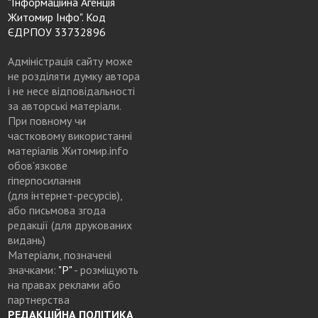
"Інформаційна Агенція
Житомир Інфо". Код
ЄДРПОУ 33732896
Адміністрація сайту може
не розділяти думку автора
і не несе відповідальності
за авторські матеріали.
При повному чи
частковому використанні
матеріалів Житомир.info
обов’язкове
гіперпосилання
(для інтернет-ресурсів),
або письмова згода
редакції (для друкованих
видань)
Матеріали, позначені
значками:
"Р"
- розміщують
на правах реклами або
партнерства
РЕДАКЦІЙНА ПОЛІТИКА