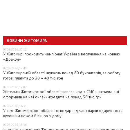
НОВИНИ ЖИТОМИРА
07.08.2026, 20:12
У Житомирі проходить чемпіонат України з веслування на човнах
«Дракон»
07.08.2026, 17:40
У Житомирській області шукають понад 80 бухгалтерів, за роботу
готові платити до 30 – 40 тис. грн
07.08.2026, 17:02
Жителька Житомирської області назвала код з СМС шахраям, а ті
оформили на неї онлайн-кредитів на понад 30 тис. грн
07.08.2026, 16:31
У селі Житомирської області господар під час сварки вдарив гостя
кухонним ножем й пішов з дому
07.08.2026, 15:36
Інтерв’ю з ректором Житомирського державного університету про