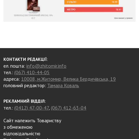
КОНТАКТИ РЕДАКЦІЇ:
ел. пошта:
info@zhitomir.info
тел.:
(067) 410-44-05
адреса:
10008, м.Житомир, Велика Бердичівська, 19
головний редактор:
Тамара Коваль
РЕКЛАМНИЙ ВІДДІЛ:
тел.:
(0412) 47-00-47
,
(067) 412-63-04
Сайт належить Товариству
з обмеженою
відповідальністю