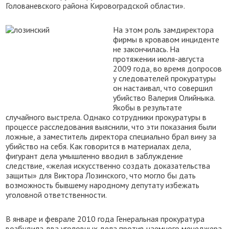
Голованевского района Кировоградской области».
На этом роль замдиректора
фирмы в кровавом инциденте
не закончилась. На
протяжении июля-августа
2009 года, во время допросов
у следователей прокуратуры
он настаивал, что совершил
убийство Валерия Олийныка.
Якобы в результате
случайного выстрела. Однако сотрудники прокуратуры в
процессе расследования выяснили, что эти показания были
ложные, а заместитель директора специально брал вину за
убийство на себя. Как говорится в материалах дела,
фигурант дела умышленно вводил в заблуждение
следствие, «желая искусственно создать доказательства
защиты» для Виктора Лозинского, что могло бы дать
возможность бывшему народному депутату избежать
уголовной ответственности.
В январе и феврале 2010 года Генеральная прокуратура
возбудила два уголовных дела против наемного менеджера