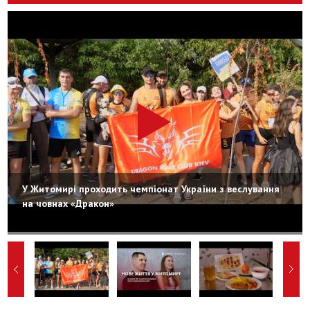
У Житомирі проходить чемпіонат України з веслування
на човнах «Дракон»