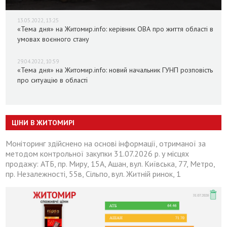
13.05.2022, 13:25
«Тема дня» на Житомир.info: керівник ОВА про життя області в
умовах воєнного стану
29.04.2022, 10:59
«Тема дня» на Житомир.info: новий начальник ГУНП розповість
про ситуацію в області
ЦІНИ В ЖИТОМИРІ
Моніторинг здійснено на основі інформації, отриманої за
методом контрольної закупки 31.07.2026 р. у місцях
продажу: АТБ, пр. Миру, 15А, Ашан, вул. Київська, 77, Метро,
пр. Незалежності, 55в, Сільпо, вул. Житній ринок, 1