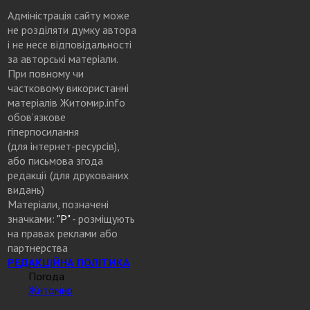
Адміністрація сайту може
не розділяти думку автора
і не несе відповідальності
за авторські матеріали.
При повному чи
частковому використанні
матеріалів Житомир.info
обов’язкове
гіперпосилання
(для інтернет-ресурсів),
або письмова згода
редакції (для друкованих
видань)
Матеріали, позначені
значками:
"Р"
- розміщують
на правах реклами або
партнерства
РЕДАКЦІЙНА ПОЛІТИКА
Погода
Житомир