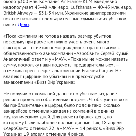
около $300 млн. Компания Air France-KLM ежедневно
недополучает 45-48 млн. евро, Lufthansa — 40-45 млн. евро,
British Airways — $31-34 млн. Украинские авиаперевозчики
пока не называют предварительные суммы своих убытков,
пишет
Дело
.
«Пока компания не готова назвать размер убытков,
поскольку при расчетах нужно учесть очень много
факторов», - ответил помощник директора по связям с
общественностью авиакомпании «АэроСвит» Сергей Куцый.
Аналогичный ответ и у «МАУ». «Пока мы не можем назвать
сумму, поскольку наши подсчеты предварительные», —
отметила пресс-секретарь компании Евгения Сацкая. Не
владеют цифрами по убыткам и в пресс-службе
авиакомпании «Визз Эйр Украина».
Не получив от компаний данных по убыткам, издание
решило провести собственный подсчет. Чтобы узнать хотя
бы приблизительные цифры, было подсчитано, сколько
авиарейсов отменила каждая из компаний в один из
«вулканических» дней. Для расчета брался день, по
которому были наиболее полные данные. Так, 18 апреля
«АэроСвит» отменил 22, а «МАУ» — 14 рейсов. «Визз Эйр
Украина» 19 апреля отменила 4 рейса.