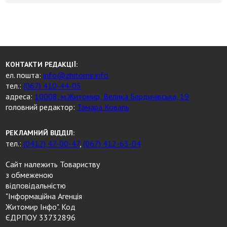
КОНТАКТИ РЕДАКЦІЇ:
ел. пошта:
info@zhitomir.info
тел.:
(067) 410-44-05
адреса:
10008, м.Житомир, Велика Бердичівська, 19
головний редактор:
Тамара Коваль
РЕКЛАМНИЙ ВІДДІЛ:
тел.:
(0412) 47-00-47
,
(067) 412-63-04
Сайт належить Товариству
з обмеженою
відповідальністю
"Інформаційна Агенція
Житомир Інфо". Код
ЄДРПОУ 33732896