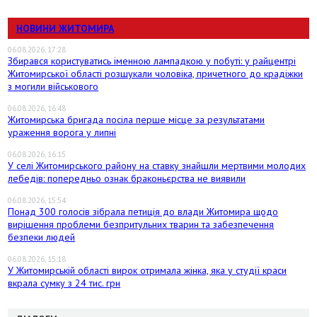
НОВИНИ ЖИТОМИРА
06.08.2026, 17:28
Збирався користуватись іменною лампадкою у побуті: у райцентрі
Житомирської області розшукали чоловіка, причетного до крадіжки
з могили військового
06.08.2026, 16:48
Житомирська бригада посіла перше місце за результатами
ураження ворога у липні
06.08.2026, 16:15
У селі Житомирського району на ставку знайшли мертвими молодих
лебедів: попередньо ознак браконьєрства не виявили
06.08.2026, 15:54
Понад 300 голосів зібрала петиція до влади Житомира щодо
вирішення проблеми безпритульних тварин та забезпечення
безпеки людей
06.08.2026, 15:18
У Житомирській області вирок отримала жінка, яка у студії краси
вкрала сумку з 24 тис. грн