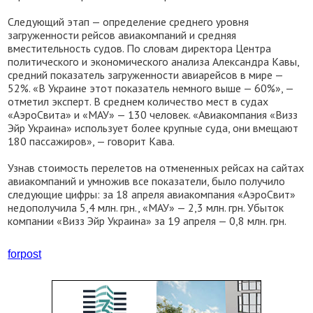
Следующий этап — определение среднего уровня
загруженности рейсов авиакомпаний и средняя
вместительность судов. По словам директора Центра
политического и экономического анализа Александра Кавы,
средний показатель загруженности авиарейсов в мире —
52%. «В Украине этот показатель немного выше — 60%», —
отметил эксперт. В среднем количество мест в судах
«АэроСвита» и «МАУ» — 130 человек. «Авиакомпания «Визз
Эйр Украина» использует более крупные суда, они вмещают
180 пассажиров», — говорит Кава.
Узнав стоимость перелетов на отмененных рейсах на сайтах
авиакомпаний и умножив все показатели, было получило
следующие цифры: за 18 апреля авиакомпания «АэроСвит»
недополучила 5,4 млн. грн., «МАУ» — 2,3 млн. грн. Убыток
компании «Визз Эйр Украина» за 19 апреля — 0,8 млн. грн.
forpost