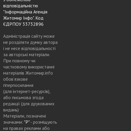
відповідальністю
"Інформаційна Агенція
Житомир Інфо". Код
ЄДРПОУ 33732896
Адміністрація сайту може
не розділяти думку автора
і не несе відповідальності
за авторські матеріали.
При повному чи
частковому використанні
матеріалів Житомир.info
обов’язкове
гіперпосилання
(для інтернет-ресурсів),
або письмова згода
редакції (для друкованих
видань)
Матеріали, позначені
значками:
"Р"
- розміщують
на правах реклами або