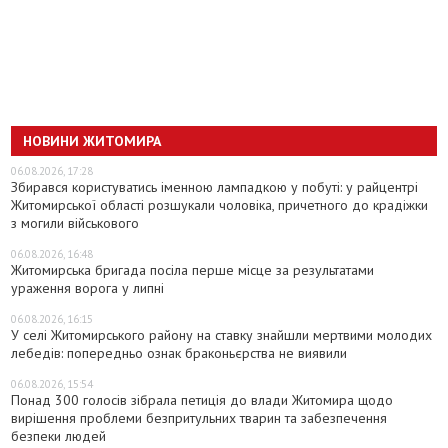
НОВИНИ ЖИТОМИРА
06.08.2026, 17:28
Збирався користуватись іменною лампадкою у побуті: у райцентрі
Житомирської області розшукали чоловіка, причетного до крадіжки
з могили військового
06.08.2026, 16:48
Житомирська бригада посіла перше місце за результатами
ураження ворога у липні
06.08.2026, 16:15
У селі Житомирського району на ставку знайшли мертвими молодих
лебедів: попередньо ознак браконьєрства не виявили
06.08.2026, 15:54
Понад 300 голосів зібрала петиція до влади Житомира щодо
вирішення проблеми безпритульних тварин та забезпечення
безпеки людей