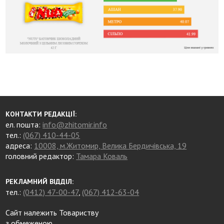
КОНТАКТИ РЕДАКЦІЇ:
ел. пошта:
info@zhitomir.info
тел.:
(067) 410-44-05
адреса:
10008, м.Житомир, Велика Бердичівська, 19
головний редактор:
Тамара Коваль
РЕКЛАМНИЙ ВІДДІЛ:
тел.:
(0412) 47-00-47
,
(067) 412-63-04
Сайт належить Товариству
з обмеженою