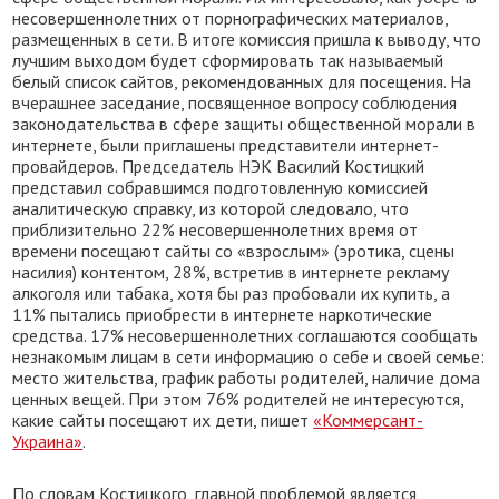
несовершеннолетних от порнографических материалов,
размещенных в сети. В итоге комиссия пришла к выводу, что
лучшим выходом будет сформировать так называемый
белый список сайтов, рекомендованных для посещения. На
вчерашнее заседание, посвященное вопросу соблюдения
законодательства в сфере защиты общественной морали в
интернете, были приглашены представители интернет-
провайдеров. Председатель НЭК Василий Костицкий
представил собравшимся подготовленную комиссией
аналитическую справку, из которой следовало, что
приблизительно 22% несовершеннолетних время от
времени посещают сайты со «взрослым» (эротика, сцены
насилия) контентом, 28%, встретив в интернете рекламу
алкоголя или табака, хотя бы раз пробовали их купить, а
11% пытались приобрести в интернете наркотические
средства. 17% несовершеннолетних соглашаются сообщать
незнакомым лицам в сети информацию о себе и своей семье:
место жительства, график работы родителей, наличие дома
ценных вещей. При этом 76% родителей не интересуются,
какие сайты посещают их дети, пишет
«Коммерсант-
Украина»
.
По словам Костицкого, главной проблемой является