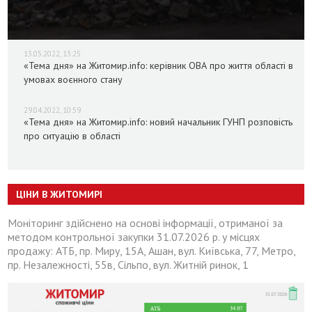
13.05.2022, 13:25
«Тема дня» на Житомир.info: керівник ОВА про життя області в
умовах воєнного стану
29.04.2022, 10:59
«Тема дня» на Житомир.info: новий начальник ГУНП розповість
про ситуацію в області
ЦІНИ В ЖИТОМИРІ
Моніторинг здійснено на основі інформації, отриманої за
методом контрольної закупки 31.07.2026 р. у місцях
продажу: АТБ, пр. Миру, 15А, Ашан, вул. Київська, 77, Метро,
пр. Незалежності, 55в, Сільпо, вул. Житній ринок, 1