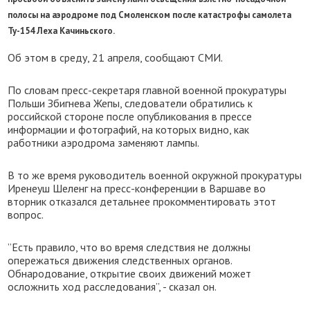
полосы на аэродроме под Смоленском после катастрофы самолета
Ту-154 Леха Качиньского.
Об этом в среду, 21 апреля, сообщают СМИ.
По словам пресс-секретаря главной военной прокуратуры
Польши Збигнева Жепы, следователи обратились к
российской стороне после опубликования в прессе
информации и фотографий, на которых видно, как
работники аэродрома заменяют лампы.
В то же время руководитель военной окружной прокуратуры
Иренеуш Шеленг на пресс-конференции в Варшаве во
вторник отказался детальнее прокомментировать этот
вопрос.
”Есть правило, что во время следствия не должны
опережаться движения следственных органов.
Обнародование, открытие своих движений может
осложнить ход расследования”, - сказал он.