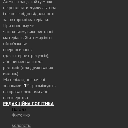
Адміністрація сайту може
не розділяти думку автора
і не несе відповідальності
за авторські матеріали.
При повному чи
частковому використанні
матеріалів Житомир.info
обов’язкове
гіперпосилання
(для інтернет-ресурсів),
або письмова згода
редакції (для друкованих
видань)
Матеріали, позначені
значками:
"Р"
- розміщують
на правах реклами або
партнерства
РЕДАКЦІЙНА ПОЛІТИКА
Погода
Житомир
вологість: