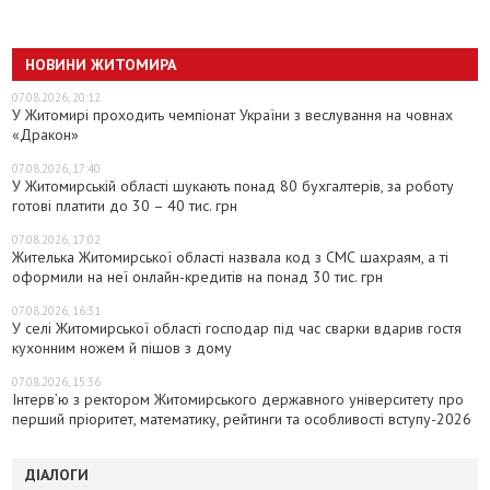
НОВИНИ ЖИТОМИРА
07.08.2026, 20:12
У Житомирі проходить чемпіонат України з веслування на човнах
«Дракон»
07.08.2026, 17:40
У Житомирській області шукають понад 80 бухгалтерів, за роботу
готові платити до 30 – 40 тис. грн
07.08.2026, 17:02
Жителька Житомирської області назвала код з СМС шахраям, а ті
оформили на неї онлайн-кредитів на понад 30 тис. грн
07.08.2026, 16:31
У селі Житомирської області господар під час сварки вдарив гостя
кухонним ножем й пішов з дому
07.08.2026, 15:36
Інтерв’ю з ректором Житомирського державного університету про
перший пріоритет, математику, рейтинги та особливості вступу-2026
ДІАЛОГИ