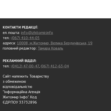
КОНТАКТИ РЕДАКЦІЇ:
ел. пошта:
info@zhitomir.info
тел.:
(067) 410-44-05
адреса:
10008, м.Житомир, Велика Бердичівська, 19
головний редактор:
Тамара Коваль
РЕКЛАМНИЙ ВІДДІЛ:
тел.:
(0412) 47-00-47
,
(067) 412-63-04
Сайт належить Товариству
з обмеженою
відповідальністю
"Інформаційна Агенція
Житомир Інфо". Код
ЄДРПОУ 33732896