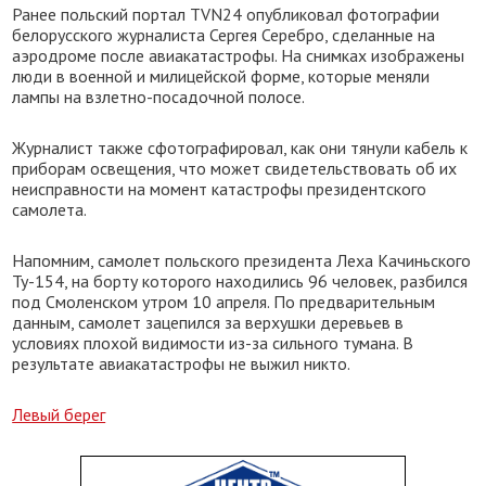
Ранее польский портал TVN24 опубликовал фотографии
белорусского журналиста Сергея Серебро, сделанные на
аэродроме после авиакатастрофы. На снимках изображены
люди в военной и милицейской форме, которые меняли
лампы на взлетно-посадочной полосе.
Журналист также сфотографировал, как они тянули кабель к
приборам освещения, что может свидетельствовать об их
неисправности на момент катастрофы президентского
самолета.
Напомним, самолет польского президента Леха Качиньского
Ту-154, на борту которого находились 96 человек, разбился
под Смоленском утром 10 апреля. По предварительным
данным, самолет зацепился за верхушки деревьев в
условиях плохой видимости из-за сильного тумана. В
результате авиакатастрофы не выжил никто.
Левый берег