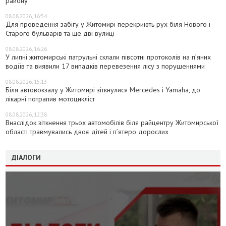
району
08.08.2026, 16:54
Для проведення забігу у Житомирі перекриють рух біля Нового і
Старого бульварів та ще дві вулиці
08.08.2026, 16:26
У липні житомирські патрульні склали півсотні протоколів на пʼяних
водіїв та виявили 17 випадків перевезення лісу з порушеннями
08.08.2026, 15:13
Біля автовокзалу у Житомирі зіткнулися Mercedes і Yamaha, до
лікарні потрапив мотоцикліст
08.08.2026, 12:38
Внаслідок зіткнення трьох автомобілів біля райцентру Житомирської
області травмувались двоє дітей і пʼятеро дорослих
ДІАЛОГИ