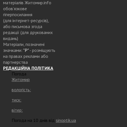
матеріалів Житомир.info
обов’язкове
гіперпосилання
(для інтернет-ресурсів),
або письмова згода
редакції (для друкованих
видань)
Матеріали, позначені
значками:
"Р"
- розміщують
на правах реклами або
партнерства
РЕДАКЦІЙНА ПОЛІТИКА
Погода
Житомир
вологість:
тиск:
вітер:
Погода на 10 днів від
sinoptik.ua