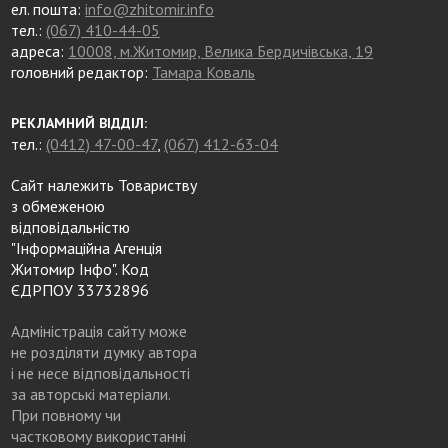
ел. пошта:
info@zhitomir.info
тел.:
(067) 410-44-05
адреса:
10008, м.Житомир, Велика Бердичівська, 19
головний редактор:
Тамара Коваль
РЕКЛАМНИЙ ВІДДІЛ:
тел.:
(0412) 47-00-47
,
(067) 412-63-04
Сайт належить Товариству
з обмеженою
відповідальністю
"Інформаційна Агенція
Житомир Інфо". Код
ЄДРПОУ 33732896
Адміністрація сайту може
не розділяти думку автора
і не несе відповідальності
за авторські матеріали.
При повному чи
частковому використанні